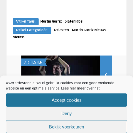
·
Artikel Tags:
Martin Garrix
platenlabel
·
·
Artikel Categorieën:
Artiesten
Martin Garrix Nieuws
Nieuws
ARTIESTEN
AANKONDIGING
Lisa van Dorrestein
Lisa van Dorres
www.artiestennieuws.nl gebruikt cookies voor een goed werkende
engen
DJ Martin Garrix is de rijkste BN’er
Martin Garr
website en een optimale service. Lees hier meer over het
onder de 40 jaar
uit
Accept cookies
Deny
Bekijk voorkeuren