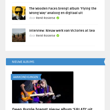
The Wooden Faces brengt album ‘Flying the
Wrong Way’ analoog en digitaal uit
door
René Rosierse
Interview: Nieuw werk van Victories at Sea
door
René Rosierse
NIEUWE ALBUMS
AANKONDIGINGEN
Deep Purple brengt nieuw album ‘SPLAT!’ uit