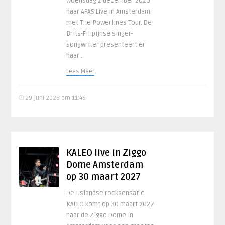
woensdag 2 december 2026
naar AFAS Live in Amsterdam
met The Powerlines Tour. De
Brits-Filipijnse singer-
songwriter presenteert er
haar ..
Lees Meer
29 juni 2026 om 11:46
KALEO live in Ziggo
Dome Amsterdam
op 30 maart 2027
De IJslandse rocksensatie
KALEO komt op 30 maart 2027
naar de Ziggo Dome in