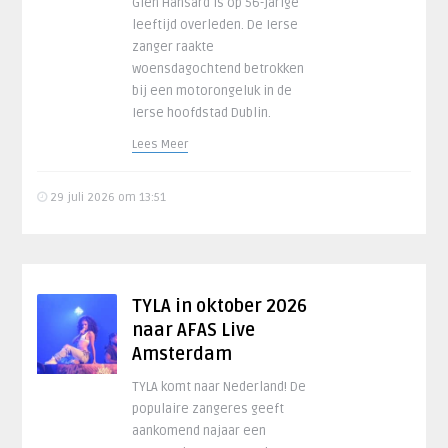
Glen Hansard is op 56-jarige
leeftijd overleden. De Ierse
zanger raakte
woensdagochtend betrokken
bij een motorongeluk in de
Ierse hoofdstad Dublin.
Lees Meer
29 juli 2026 om 13:51
TYLA in oktober 2026
naar AFAS Live
Amsterdam
TYLA komt naar Nederland! De
populaire zangeres geeft
aankomend najaar een