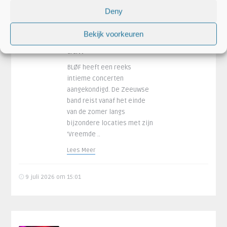
Deny
BLØF kondigt
intieme tour langs
Bekijk voorkeuren
‘vreemde wegen’
aan
BLØF heeft een reeks
intieme concerten
aangekondigd. De Zeeuwse
band reist vanaf het einde
van de zomer langs
bijzondere locaties met zijn
‘Vreemde ..
Lees Meer
9 juli 2026 om 15:01