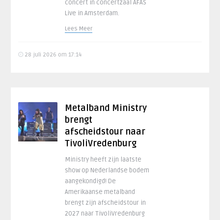
concert in concertzaal AFAS
Live in Amsterdam.
Lees Meer
28 juli 2026 om 17:14
Metalband Ministry
brengt
afscheidstour naar
TivoliVredenburg
Ministry heeft zijn laatste
show op Nederlandse bodem
aangekondigd! De
Amerikaanse metalband
brengt zijn afscheidstour in
2027 naar TivoliVredenburg