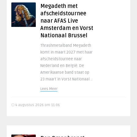
Megadeth met
afscheidstournee
naar AFAS Live
Amsterdam en Vorst
Nationaal Brussel
Thrashmetalband Megadeth
komt in maart 2027 met haar
afscheidstournee naar
Nederland en België. De
Amerikaanse band staat op
23 maart in Vorst Nationaal ..
Lees Meer
4 augustus 2026 om 11:06