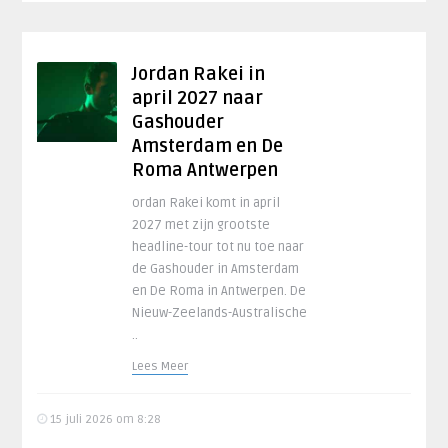
Jordan Rakei in
april 2027 naar
Gashouder
Amsterdam en De
Roma Antwerpen
ordan Rakei komt in april
2027 met zijn grootste
headline-tour tot nu toe naar
de Gashouder in Amsterdam
en De Roma in Antwerpen. De
Nieuw-Zeelands-Australische
..
Lees Meer
15 juli 2026 om 8:28