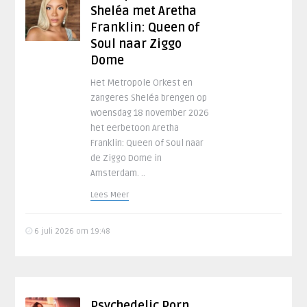
Sheléa met Aretha
Franklin: Queen of
Soul naar Ziggo
Dome
Het Metropole Orkest en
zangeres Sheléa brengen op
woensdag 18 november 2026
het eerbetoon Aretha
Franklin: Queen of Soul naar
de Ziggo Dome in
Amsterdam. ..
Lees Meer
6 juli 2026 om 19:48
Psychedelic Porn