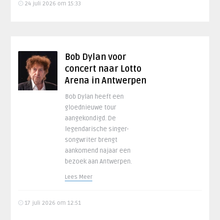
24 juli 2026 om 15:33
Bob Dylan voor
concert naar Lotto
Arena in Antwerpen
Bob Dylan heeft een
gloednieuwe tour
aangekondigd. De
legendarische singer-
songwriter brengt
aankomend najaar een
bezoek aan Antwerpen.
Lees Meer
17 juli 2026 om 12:51