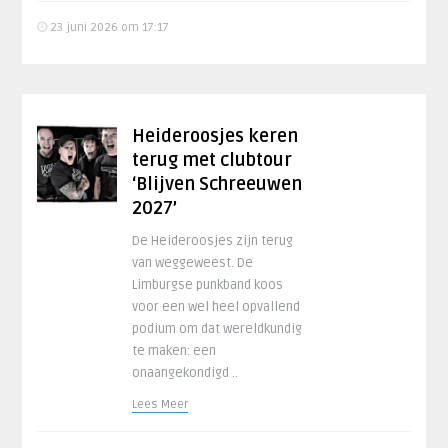
23 juni 2026 om 17:17
Heideroosjes keren
terug met clubtour
‘Blijven Schreeuwen
2027’
De Heideroosjes zijn terug
van weggeweest. De
Limburgse punkband koos
voor een wel heel opvallend
podium om dat wereldkundig
te maken: een
onaangekondigd ..
Lees Meer