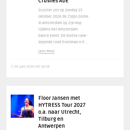
Crushes ADE’
Scooter zet op zondag 25
oktober 2026 de Ziggo Dome
in Amsterdam op zijn kop
tijdens het Amsterdam
Dance Event. De Duitse rave-
legende rond frontman H.P. ..
Lees Meer
30 juni 2026 om 10:38
Floor Jansen met
HYTRESS Tour 2027
o.a. naar Utrecht,
Tilburg en
Antwerpen