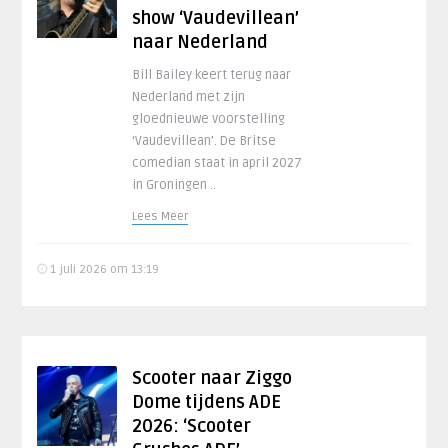
show ‘Vaudevillean’
naar Nederland
Bill Bailey keert terug naar
Nederland met zijn
gloednieuwe voorstelling
‘Vaudevillean’. De Britse
comedian staat in april 2027
in Groningen ..
Lees Meer
1 juli 2026 om 13:19
Scooter naar Ziggo
Dome tijdens ADE
2026: ‘Scooter