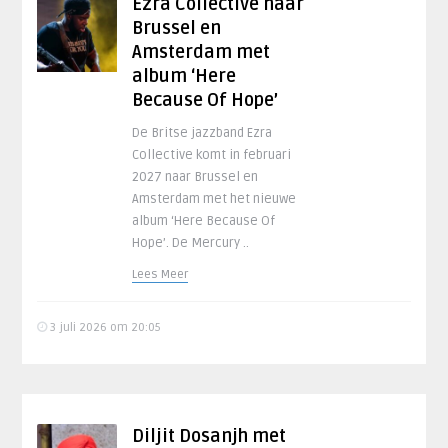
Ezra Collective naar
Brussel en
Amsterdam met
album ‘Here
Because Of Hope’
De Britse jazzband Ezra
Collective komt in februari
2027 naar Brussel en
Amsterdam met het nieuwe
album ‘Here Because Of
Hope’. De Mercury ..
Lees Meer
3 juli 2026 om 20:05
Diljit Dosanjh met