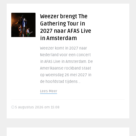
Weezer brengt The
Gathering Tour in
2027 naar AFAS Live
in Amsterdam
Weezer komt in 2027 naar
Nederland voor een concert
in AFAS Live in Amsterdam. De
Amerikaanse rockband staat
op woensdag 26 mei 2027 in
de hoofdstad tijdens ..
Lees Meer
5 augustus 2026 om 15:08