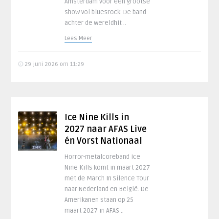
Amsterdam voor een grootse
show vol bluesrock. De band
achter de wereldhit ..
Lees Meer
29 juni 2026 om 11:29
Ice Nine Kills in
2027 naar AFAS Live
én Vorst Nationaal
Horror-metalcoreband Ice
Nine Kills komt in maart 2027
met de March In Silence Tour
naar Nederland en België. De
Amerikanen staan op 25
maart 2027 in AFAS ..