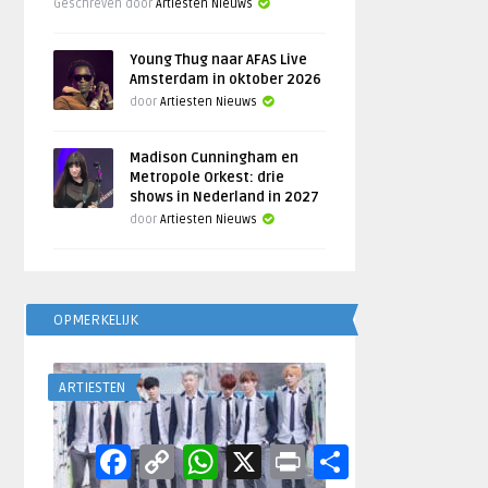
Geschreven door
Artiesten Nieuws
Young Thug naar AFAS Live
Amsterdam in oktober 2026
door
Artiesten Nieuws
Madison Cunningham en
Metropole Orkest: drie
shows in Nederland in 2027
door
Artiesten Nieuws
OPMERKELIJK
ARTIESTEN
Facebook
Copy
WhatsApp
X
Print
Delen
Link