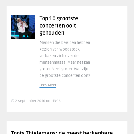
Top 10 grootste
concerten ooit
gehouden
Mensen die beelden hebben
gezien van Woodstock,
verbazen zich over de
mensenmassa. Maar het kan
groter. Veel groter. Wat zijn
de grootste concerten ooit?
Lees Meer
2 september 2016 om 13:16
Toots Thielemans: de meest herkenbare