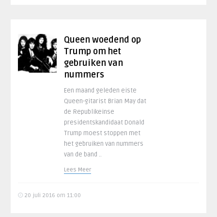
Queen woedend op
Trump om het
gebruiken van
nummers
Een maand geleden eiste
Queen-gitarist Brian May dat
de Republikeinse
presidentskandidaat Donald
Trump moest stoppen met
het gebruiken van nummers
van de band ..
Lees Meer
20 juli 2016 om 11:00