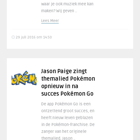
waar je ook muziek mee kan
maken? Wij geven ..
Lees Meer
29 juli 2016 om 14:50
Jason Paige zingt
themalied Pokémon
opnieuw in na
succes Pokémon Go
De app Pokémon Go is een
ontzettend groot succes, en
heeft nieuw leven geblazen
in de Pokémon-franchise. De
zanger van het originele
themalied, Jason ..