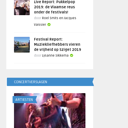
Live Report: Pukkelpop
2019: de Vlaamse reus
onder de festivals!
door
Roel Smits en Jacques
Vaissier
Festival Report:
Muziekliefhebbers vieren
de vrijheid op Sziget 2019
door
Lysanne Sikkema
CONCERTVERSLAGEN
ARTIESTEN