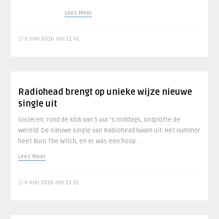
Lees Meer
6 mei 2016 om 11:41
Radiohead brengt op unieke wijze nieuwe
single uit
Gisteren, rond de klok van 5 uur ’s middags, ontplofte de
wereld. De nieuwe single van Radiohead kwam uit. Het nummer
heet Burn The Witch, en er was een hoop ..
Lees Meer
4 mei 2016 om 13:15