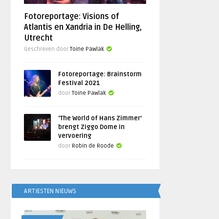
Fotoreportage: Visions of
Atlantis en Xandria in De Helling,
Utrecht
Geschreven door
Toine Pawlak
Fotoreportage: Brainstorm
Festival 2021
door
Toine Pawlak
‘The World of Hans Zimmer’
brengt Ziggo Dome in
vervoering
door
Robin de Roode
ARTIESTEN NIEUWS