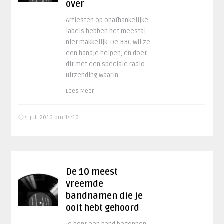
over
Artiesten op onafhankelijke
labels hebben het meestal
niet makkelijk. De BBC wil ze
een handje helpen, en doet
dit met een speciale radio-
uitzending waarin ..
Lees Meer
4 juli 2016 om 14:10
De 10 meest
vreemde
bandnamen die je
ooit hebt gehoord