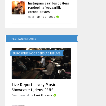
Instagram gaat los op Gers
Pardoel na ‘gevaarlijk
corona-advies’
door
Robin de Roode
FESTIVALREPORTS
EUROSONIC NOORDERSLAG NIEUWS
Live Report: Lively Music
Showcase tijdens ESNS
Geschreven door
René Rosierse