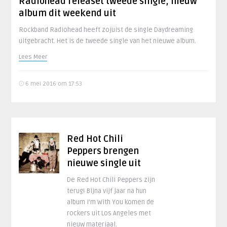
Radiohead releaset tweede single, nieuw
album dit weekend uit
Rockband Radiohead heeft zojuist de single Daydreaming
uitgebracht. Het is de tweede single van het nieuwe album.
Lees Meer
6 mei 2016 om 17:53
Red Hot Chili
Peppers brengen
nieuwe single uit
De Red Hot Chili Peppers zijn
terug! Bijna vijf jaar na hun
album I’m With You komen de
rockers uit Los Angeles met
nieuw materiaal.