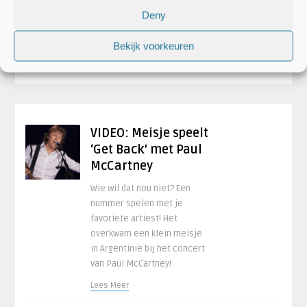
bedoelen ze stiekem ..
Deny
Lees Meer
Bekijk voorkeuren
25 mei 2016 om 15:17
VIDEO: Meisje speelt
‘Get Back’ met Paul
McCartney
Wie wil dat nou niet? Een
nummer spelen met je
favoriete artiest! Het
overkwam een klein meisje
in Argentinië bij het concert
van Paul McCartney!
Lees Meer