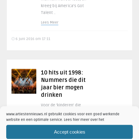
kreeg bij America’s Got
Talent ..
Lees Meer
6 juni 2016 om 17:11
10 hits uit 1998:
Nummers die dit
jaar bier mogen
drinken
Voor de ‘kinderen’ die
opgroeiden in de 90’s lijkt
www.artiestennieuws.nl gebruikt cookies voor een goed werkende
het allemaal nog zo kort
website en een optimale service. Lees hier meer over het
geleden. Als zij het over 10
Accept cookies
jaar geleden hebben,