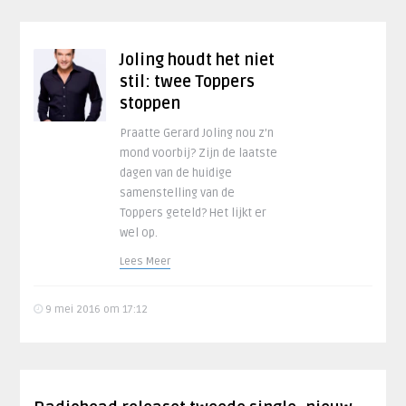
Joling houdt het niet
stil: twee Toppers
stoppen
Praatte Gerard Joling nou z’n
mond voorbij? Zijn de laatste
dagen van de huidige
samenstelling van de
Toppers geteld? Het lijkt er
wel op.
Lees Meer
9 mei 2016 om 17:12