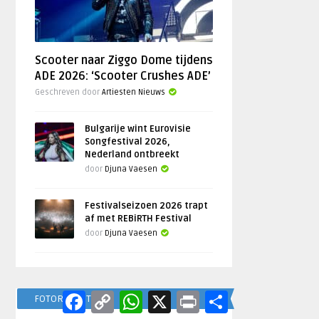
Scooter naar Ziggo Dome tijdens
ADE 2026: ‘Scooter Crushes ADE’
Geschreven door
Artiesten Nieuws
Bulgarije wint Eurovisie
Songfestival 2026,
Nederland ontbreekt
door
Djuna Vaesen
Festivalseizoen 2026 trapt
af met REBiRTH Festival
door
Djuna Vaesen
Facebook
Copy
WhatsApp
X
Print
Delen
FOTOREPORTAGES
Link