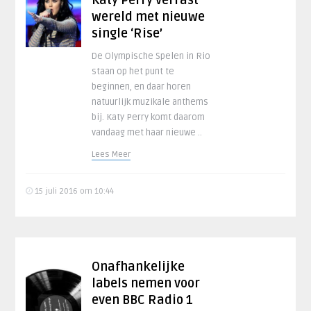
Katy Perry verrast
wereld met nieuwe
single ‘Rise’
De Olympische Spelen in Rio
staan op het punt te
beginnen, en daar horen
natuurlijk muzikale anthems
bij. Katy Perry komt daarom
vandaag met haar nieuwe ..
Lees Meer
15 juli 2016 om 10:44
Onafhankelijke
labels nemen voor
even BBC Radio 1