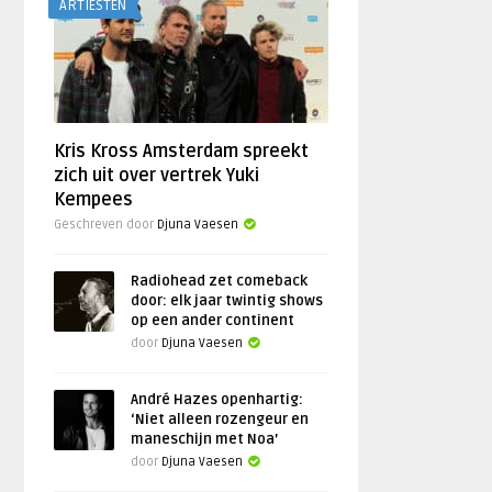
ARTIESTEN
Kris Kross Amsterdam spreekt
zich uit over vertrek Yuki
Kempees
Geschreven door
Djuna Vaesen
Radiohead zet comeback
door: elk jaar twintig shows
op een ander continent
door
Djuna Vaesen
André Hazes openhartig:
‘Niet alleen rozengeur en
maneschijn met Noa’
door
Djuna Vaesen