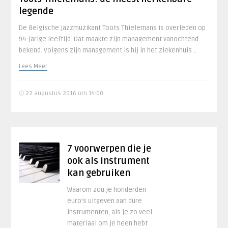
legende
De Belgische jazzmuzikant Toots Thielemans is overleden op
94-jarige leeftijd. Dat maakte zijn management vanochtend
bekend. Volgens zijn management is hij in het ziekenhuis ..
Lees Meer
22 augustus 2016 om 14:00
7 voorwerpen die je
ook als instrument
kan gebruiken
Waarom zou je honderden
euro’s uitgeven aan dure
instrumenten, als je zo veel
materiaal om je heen hebt