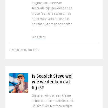
begonnen! De eerste
festivals zijn geweest en de
grote festivals staan om de
hoek. Voor veel mensen is
het dus tijd om na te denken
..
Lees Meer
9 juni 2016 om 15:10
Is Seasick Steve wel
wie we denken dat
hij is?
Gisteren ging er een kleine
schok door de muziekwereld.
De schrijver Matthew Wright