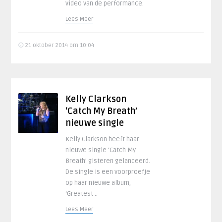
video van de performance.
Lees Meer
21 oktober 2014 om 10:04
Kelly Clarkson
‘Catch My Breath’
nieuwe single
Kelly Clarkson heeft haar
nieuwe single ‘Catch My
Breath’ gisteren gelanceerd.
De single is een voorproefje
op haar nieuwe album,
‘Greatest ..
Lees Meer