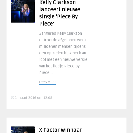
Kelly Clarkson
lanceert nieuwe
single ‘Piece By
Piece’
Zangeres Kelly Clarkson
ontroerde afgelopen week
miljoenen mensen tijdens
een optreden bij American
Idol met een nieuwe versie
van het liedje Piece By
Piece. ..
Lees Meer
1 maart 2016 om 12:08
X Factor winnaar