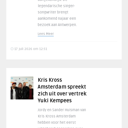
legendarische singer-
songwriter brengt
aankomend najaar een
bezoek aan Antwerpen.
Lees Meer
17 juli 2026 om 12:51
Kris Kross
Amsterdam spreekt
zich uit over vertrek
Yuki Kempees
Jordy en Sander Huisman van
Kris Kross Amsterdam
hebben voor het eerst