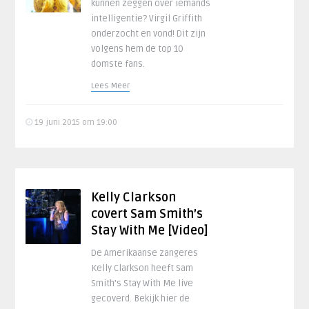
kunnen zeggen over iemands
intelligentie? Virgil Griffith
onderzocht en vond! Dit zijn
volgens hem de top 10
domste fans.
Lees Meer
19 juni 2015 om 19:00
Kelly Clarkson
covert Sam Smith’s
Stay With Me [Video]
De Amerikaanse zangeres
Kelly Clarkson heeft Sam
Smith’s Stay With Me live
gecoverd. Bekijk hier de