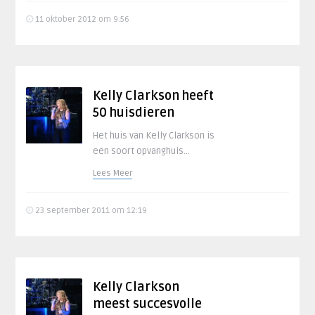
11 oktober 2012 om 9:56
Kelly Clarkson heeft
50 huisdieren
Het huis van Kelly Clarkson is
een soort opvanghuis...
Lees Meer
23 september 2011 om 12:19
Kelly Clarkson
meest succesvolle