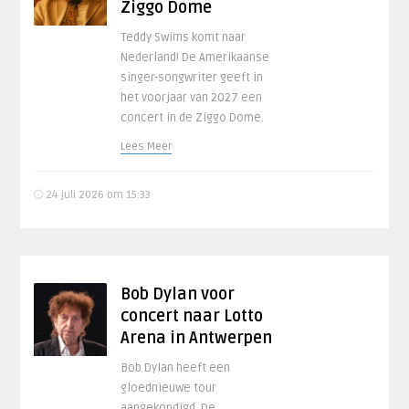
Ziggo Dome
Teddy Swims komt naar
Nederland! De Amerikaanse
singer-songwriter geeft in
het voorjaar van 2027 een
concert in de Ziggo Dome.
Lees Meer
24 juli 2026 om 15:33
Bob Dylan voor
concert naar Lotto
Arena in Antwerpen
Bob Dylan heeft een
gloednieuwe tour
aangekondigd. De