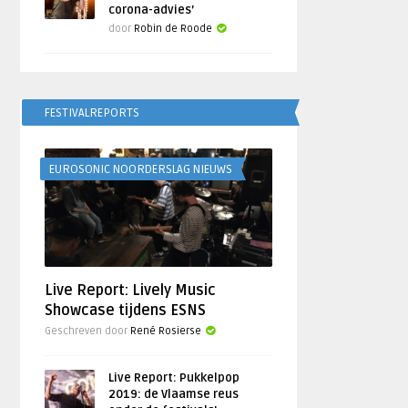
corona-advies’
door
Robin de Roode
FESTIVALREPORTS
EUROSONIC NOORDERSLAG NIEUWS
Live Report: Lively Music
Showcase tijdens ESNS
Geschreven door
René Rosierse
Live Report: Pukkelpop
2019: de Vlaamse reus