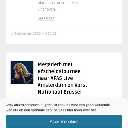
oktober en november in
Eindhoven, ..
Lees Meer
5 augustus 2026 om 10:02
Megadeth met
afscheidstournee
naar AFAS Live
Amsterdam en Vorst
Nationaal Brussel
Thrashmetalband Megadeth
www.artiestennieuws.nl gebruikt cookies voor een goed werkende
komt in maart 2027 met haar
website en een optimale service. Lees hier meer over het
afscheidstournee naar
Nederland en België. De
Accept cookies
Amerikaanse band staat op