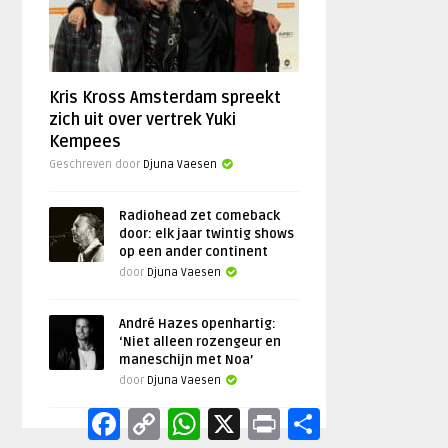
Kris Kross Amsterdam spreekt
zich uit over vertrek Yuki
Kempees
Geschreven door
Djuna Vaesen
Radiohead zet comeback
door: elk jaar twintig shows
op een ander continent
door
Djuna Vaesen
André Hazes openhartig:
‘Niet alleen rozengeur en
maneschijn met Noa’
door
Djuna Vaesen
Facebook
Copy
WhatsApp
X
Print
Delen
Link