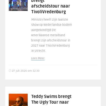
brengt
afscheidstour naar
TivoliVredenburg
Ministry heeft zijn laatste
show op Nederlandse bodem
aangekondigd! De
Amerikaanse metalband
brengt zijn afscheidstour in
2027 naar TivoliVredenburg
in Utrecht.
Lees Meer
27 juli 2026 om 12:30
Teddy Swims brengt
The Ugly Tour naar