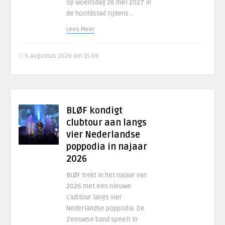
op woensdag 26 mei 2027 in
de hoofdstad tijdens ..
Lees Meer
5 augustus 2026 om 15:08
BLØF kondigt
clubtour aan langs
vier Nederlandse
poppodia in najaar
2026
BLØF trekt in het najaar van
2026 met een nieuwe
clubtour langs vier
Nederlandse poppodia. De
Zeeuwse band speelt in