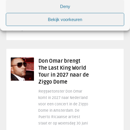
23 maart in Vorst Nationaal ..
Deny
Lees Meer
Bekijk voorkeuren
4 augustus 2026 om 11:06
Don Omar brengt
The Last King World
Tour in 2027 naar de
Ziggo Dome
Reggaetonster Don Omar
komt in 2027 naar Nederland
voor een concert in de Ziggo
Dome in Amsterdam. De
Puerto Ricaanse artiest
staat er op woensdag 30 juni
..