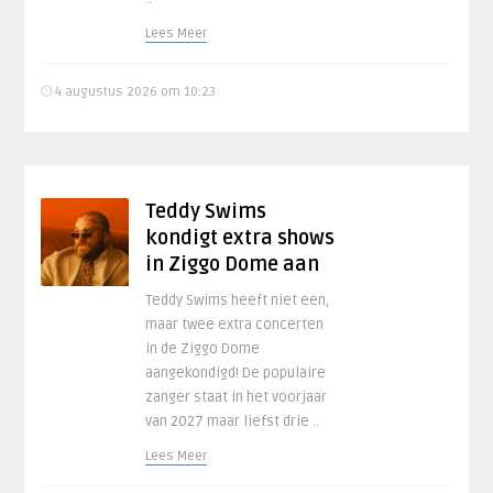
Lees Meer
4 augustus 2026 om 10:23
Teddy Swims
kondigt extra shows
in Ziggo Dome aan
Teddy Swims heeft niet een,
maar twee extra concerten
in de Ziggo Dome
aangekondigd! De populaire
zanger staat in het voorjaar
van 2027 maar liefst drie ..
Lees Meer