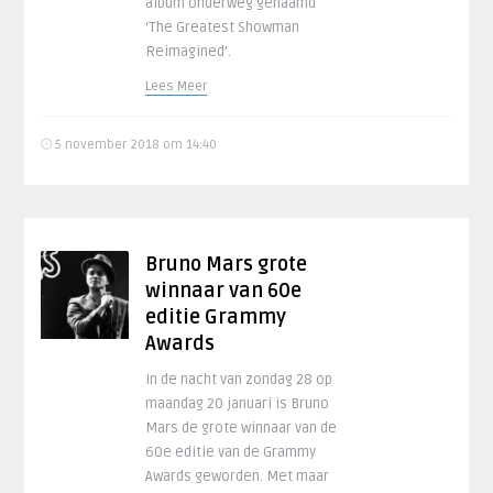
album onderweg genaamd
‘The Greatest Showman
Reimagined’.
Lees Meer
5 november 2018 om 14:40
Bruno Mars grote
winnaar van 60e
editie Grammy
Awards
In de nacht van zondag 28 op
maandag 20 januari is Bruno
Mars de grote winnaar van de
60e editie van de Grammy
Awards geworden. Met maar