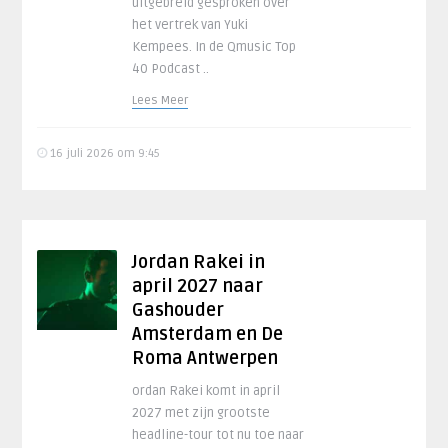
uitgebreid gesproken over
het vertrek van Yuki
Kempees. In de Qmusic Top
40 Podcast ..
Lees Meer
16 juli 2026 om 9:45
Jordan Rakei in
april 2027 naar
Gashouder
Amsterdam en De
Roma Antwerpen
ordan Rakei komt in april
2027 met zijn grootste
headline-tour tot nu toe naar