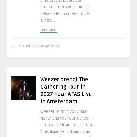
Amsterdam. De artiest
brengt er een avond met zijn
bekendste nummers uit de
Turkse ..
Lees Meer
6 augustus 2026 om 10:37
Weezer brengt The
Gathering Tour in
2027 naar AFAS Live
in Amsterdam
Weezer komt in 2027 naar
Nederland voor een concert
in AFAS Live in Amsterdam. De
Amerikaanse rockband staat