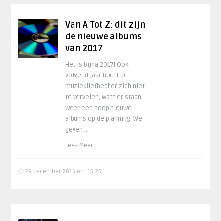
Van A Tot Z: dit zijn
de nieuwe albums
van 2017
Het is bijna 2017! Ook
volgend jaar hoeft de
muziekliefhebber zich niet
te vervelen, want er staan
weer een hoop nieuwe
albums op de planning. We
geven ..
Lees Meer
29 december 2016 om 15:25