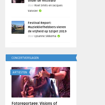
onder de festivals!
door
Roel Smits en Jacques
Vaissier
Festival Report:
Muziekliefhebbers vieren
de vrijheid op Sziget 2019
door
Lysanne Sikkema
CONCERTVERSLAGEN
ARTIESTEN
Fotoreportage: Visions of