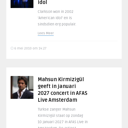
Idol
Clarkson won in 2002
‘American Idol’ en is
sindsdien erg populair.
Lees Meer
6 mei 2010 om 14:27
Mahsun Kirmizigül
geeft in januari
2027 concert in AFAS
Live Amsterdam
Turkse zanger Mahsun
Kirmizigül staat op zondag
10 januari 2027 in AFAS Live in