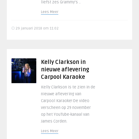
liefst zes Grammy’s ..
Lees Meer
29 januari 2018 om 11:02
Kelly Clarkson in
nieuwe aflevering
Carpool Karaoke
Kelly Clarkson is te zien in de
nieuwe aflevering van
Carpool Karaoke! De video
verscheen op 29 november
op het YouTube-kanaal van
James Corden.
Lees Meer