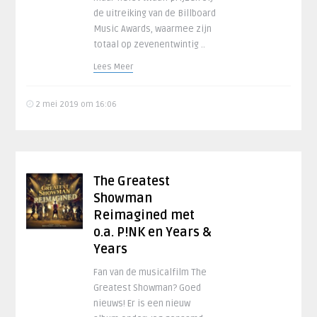
de uitreiking van de Billboard
Music Awards, waarmee zijn
totaal op zevenentwintig ..
Lees Meer
2 mei 2019 om 16:06
The Greatest
Showman
Reimagined met
o.a. P!NK en Years &
Years
Fan van de musicalfilm The
Greatest Showman? Goed
nieuws! Er is een nieuw