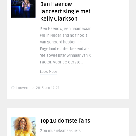
Ben Haenow
lanceert single met
Kelly Clarkson
Ben Haenow, een naam waar
we in Nederland nog nooit
van gehoord hebben. In
Engeland echter bekend als
‘de zoveelste’ winnaar van X
Factor. Voor de eerste ..
Lees Meer
1 november 2015 om 17:27
Top 10 domste fans
Zou muzieksmaak iets