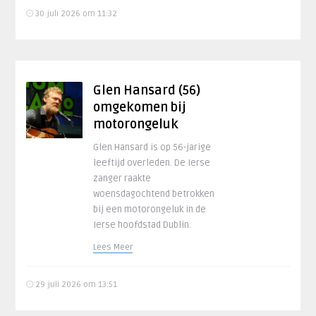
30 juli 2026 om 11:32
Glen Hansard (56)
omgekomen bij
motorongeluk
Glen Hansard is op 56-jarige
leeftijd overleden. De Ierse
zanger raakte
woensdagochtend betrokken
bij een motorongeluk in de
Ierse hoofdstad Dublin.
Lees Meer
29 juli 2026 om 13:51