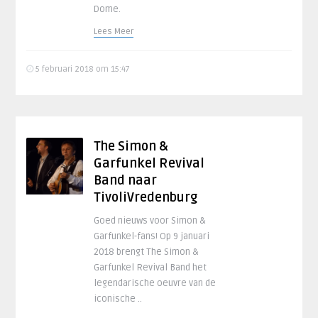
Dome.
Lees Meer
5 februari 2018 om 15:47
The Simon &
Garfunkel Revival
Band naar
TivoliVredenburg
Goed nieuws voor Simon &
Garfunkel-fans! Op 9 januari
2018 brengt The Simon &
Garfunkel Revival Band het
legendarische oeuvre van de
iconische ..