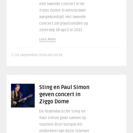
een tweede concert in de
Ziggo Dome in Amsterdam
aangekondigd. Het tweede
concert zal plaatsvinden op
zaterdag 18 april in 2015.
Lees Meer
22 september 2014 om 10:19
Sting en Paul Simon
geven concert in
Ziggo Dome
De legendarische Sting en
Paul Simon gaan samen op
tournee door Europa! Als
onderdeel van deze tournee