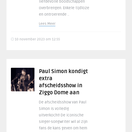
liefdevolle boodschappen
overbrengen. Enkele tijdloze
en ontroerende ..
Lees Meer
10 november 2023 om 12:55
Paul Simon kondigt
extra
afscheidsshow in
Ziggo Dome aan
De afscheidsshow van Paul
Simon is volledig
uitverkocht! De iconische
singer-songwriter wil al zijn
fans de kans geven om hem