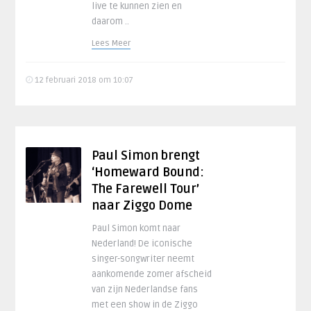
live te kunnen zien en
daarom ..
Lees Meer
12 februari 2018 om 10:07
Paul Simon brengt
‘Homeward Bound:
The Farewell Tour’
naar Ziggo Dome
Paul Simon komt naar
Nederland! De iconische
singer-songwriter neemt
aankomende zomer afscheid
van zijn Nederlandse fans
met een show in de Ziggo