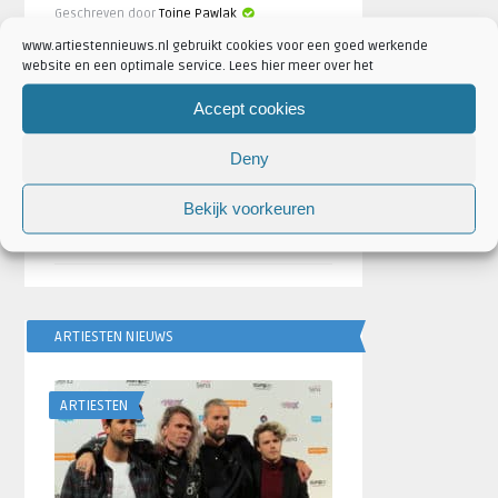
Geschreven door
Toine Pawlak
www.artiestennieuws.nl gebruikt cookies voor een goed werkende
website en een optimale service. Lees hier meer over het
Fotoreportage: Brainstorm
Festival 2021
Accept cookies
door
Toine Pawlak
Deny
‘The World of Hans Zimmer’
brengt Ziggo Dome in
Bekijk voorkeuren
vervoering
door
Robin de Roode
ARTIESTEN NIEUWS
ARTIESTEN