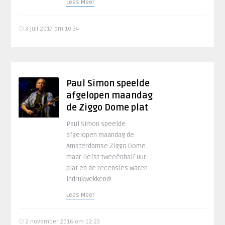
Lees Meer
3 juli 2017 om 10:34
Paul Simon speelde
afgelopen maandag
de Ziggo Dome plat
Paul Simon speelde
afgelopen maandag de
Amsterdamse Ziggo Dome
maar liefst tweeënhalf uur
plat en de recensies waren
indrukwekkend!
Lees Meer
2 november 2016 om 12:23