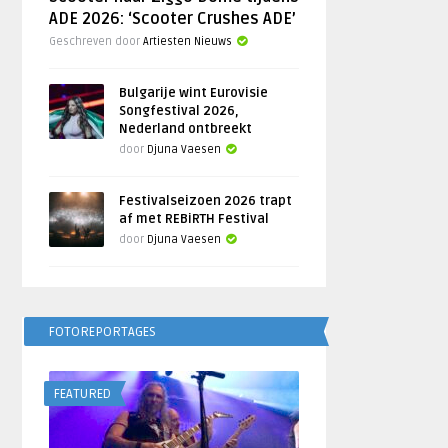
ADE 2026: ‘Scooter Crushes ADE’
Geschreven door
Artiesten Nieuws
Bulgarije wint Eurovisie
Songfestival 2026,
Nederland ontbreekt
door
Djuna Vaesen
Festivalseizoen 2026 trapt
af met REBiRTH Festival
door
Djuna Vaesen
FOTOREPORTAGES
FEATURED