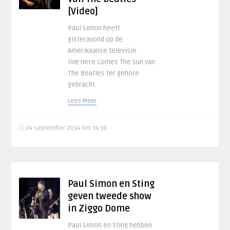
[Video]
Paul Simon heeft
gisteravond op de
Amerikaanse televisie
live Here Comes The Sun van
The Beatles ter gehore
gebracht.
Lees Meer
24 september 2014 om 14:38
Paul Simon en Sting
geven tweede show
in Ziggo Dome
Paul Simon en Sting hebben