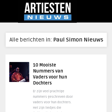
Alle berichten in:
Paul Simon Nieuws
10 Mooiste
Nummers van
Vaders voor hun
Dochters
Er zijn veel prachtige
nummers geschreven door
vaders voor hun dochters.
Het zijn liedjes die