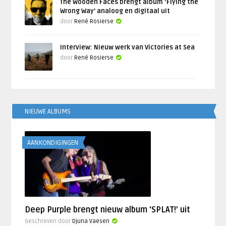
The Wooden Faces brengt album ‘Flying the
Wrong Way’ analoog en digitaal uit
door
René Rosierse
Interview: Nieuw werk van Victories at Sea
door
René Rosierse
NIEUWE ALBUMS
AANKONDIGINGEN
Deep Purple brengt nieuw album ‘SPLAT!’ uit
Geschreven door
Djuna Vaesen