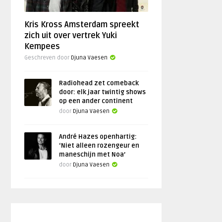
Kris Kross Amsterdam spreekt
zich uit over vertrek Yuki
Kempees
Geschreven door
Djuna Vaesen
Radiohead zet comeback
door: elk jaar twintig shows
op een ander continent
door
Djuna Vaesen
André Hazes openhartig:
‘Niet alleen rozengeur en
maneschijn met Noa’
door
Djuna Vaesen