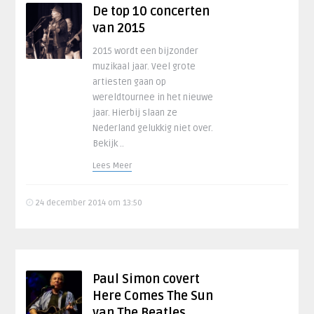
De top 10 concerten
van 2015
2015 wordt een bijzonder
muzikaal jaar. Veel grote
artiesten gaan op
wereldtournee in het nieuwe
jaar. Hierbij slaan ze
Nederland gelukkig niet over.
Bekijk ..
Lees Meer
24 december 2014 om 13:50
Paul Simon covert
Here Comes The Sun
van The Beatles