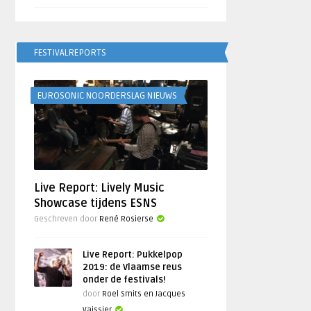
FESTIVALREPORTS
EUROSONIC NOORDERSLAG NIEUWS
Live Report: Lively Music
Showcase tijdens ESNS
Geschreven door
René Rosierse
Live Report: Pukkelpop
2019: de Vlaamse reus
onder de festivals!
door
Roel Smits en Jacques
Vaissier