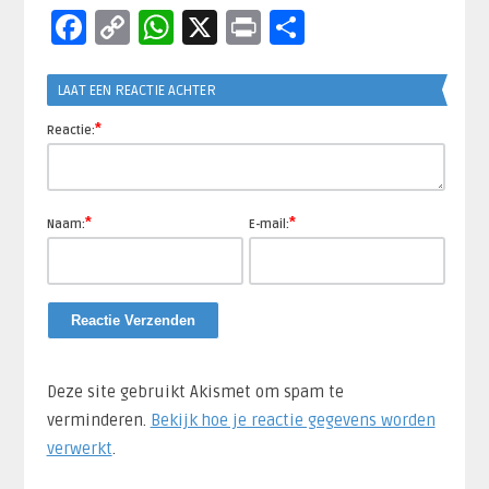
Facebook
Copy
WhatsApp
X
Print
Delen
Link
LAAT EEN REACTIE ACHTER
*
Reactie:
*
*
Naam:
E-mail:
Deze site gebruikt Akismet om spam te
verminderen.
Bekijk hoe je reactie gegevens worden
verwerkt
.