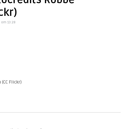
tocredits Robbe
ckr)
 om 13:28
(CC Flickr)