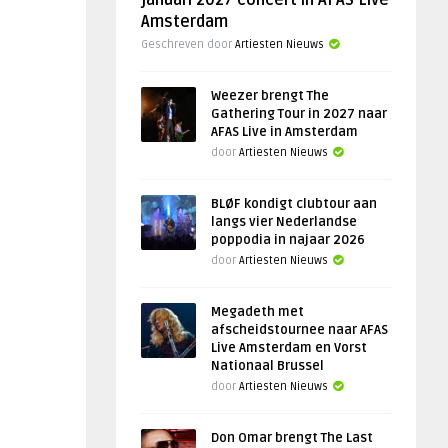
januari 2027 concert in AFAS Live
Amsterdam
Geschreven door
Artiesten Nieuws
Weezer brengt The
Gathering Tour in 2027 naar
AFAS Live in Amsterdam
door
Artiesten Nieuws
BLØF kondigt clubtour aan
langs vier Nederlandse
poppodia in najaar 2026
door
Artiesten Nieuws
Megadeth met
afscheidstournee naar AFAS
Live Amsterdam en Vorst
Nationaal Brussel
door
Artiesten Nieuws
Don Omar brengt The Last