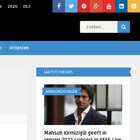
e
2020
013
n
Artiesten
LAATSTE NIEUWS
AANKONDIGINGEN
Mahsun Kirmizigül geeft in