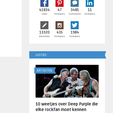
41834
47
3485
11
Likes
Followers
Comments
Followers
13320
435
1984
Berichten
Followers
Followers
LIJSTJES
ARTIESTEN
10 weetjes over Deep Purple die
elke rockfan moet kennen