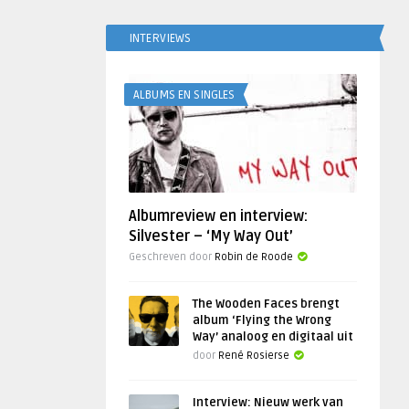
INTERVIEWS
ALBUMS EN SINGLES
Albumreview en interview:
Silvester – ‘My Way Out’
Geschreven door
Robin de Roode
The Wooden Faces brengt
album ‘Flying the Wrong
Way’ analoog en digitaal uit
door
René Rosierse
Interview: Nieuw werk van