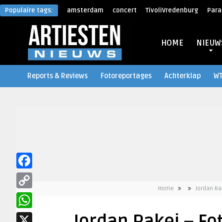
Populaire tags:
amsterdam
concert
TivoliVredenburg
Para
HOME
NIEUW
Reports & Reviews
Fotoreportages
Achterklap
W
Facebook
Home
Jordan Ra
Copy
Link
WhatsApp