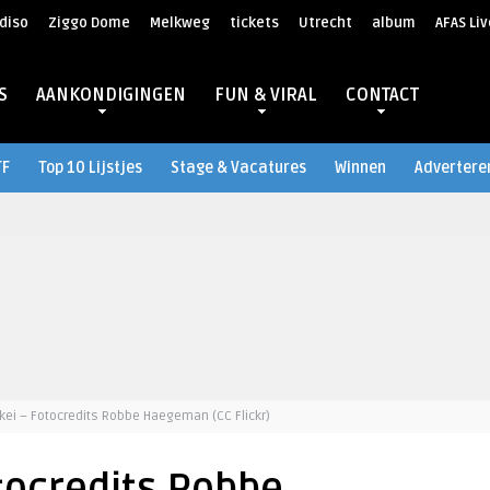
diso
Ziggo Dome
Melkweg
tickets
Utrecht
album
AFAS Liv
S
AANKONDIGINGEN
FUN & VIRAL
CONTACT
TF
Top 10 Lijstjes
Stage & Vacatures
Winnen
Advertere
kei – Fotocredits Robbe Haegeman (CC Flickr)