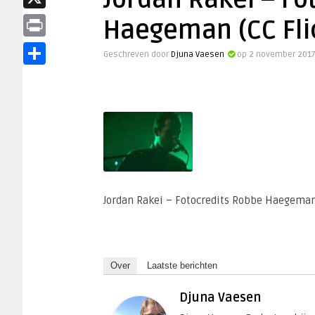
Jordan Rakei – Fo
X
Haegeman (CC Fli
Print
Geschreven door
Djuna Vaesen
op 2 november 2017
Delen
Jordan Rakei – Fotocredits Robbe Haegeman 
Over
Laatste berichten
Djuna Vaesen