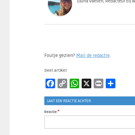
Djuna Vaesen, Redacteur bij 
Foutje gezien?
Mail de redactie
.​
Deel artikel:
Facebook
Copy
WhatsApp
X
Print
Del
Link
LAAT EEN REACTIE ACHTER
*
Reactie: