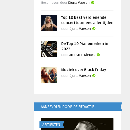
Geschreven door
Djuna Vaesen
Top 10 best verdienende
concerttournees aller tijden
door
Djuna Vaesen
De Top 10 Pianomerken in
2023
door
Artiesten Nieuws
Muziek over Black Friday
door
Djuna Vaesen
AANBEVOLEN DOOR DE REDACTIE
ARTIESTEN