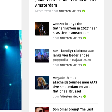
januari 2027 concert in AFAS Live
Amsterdam
Geschreven door
Artiesten Nieuws
Weezer brengt The
Gathering Tour in 2027 naar
AFAS Live in Amsterdam
door
Artiesten Nieuws
BLØF kondigt clubtour aan
langs vier Nederlandse
poppodia in najaar 2026
door
Artiesten Nieuws
Megadeth met
afscheidstournee naar AFAS
Live Amsterdam en Vorst
Nationaal Brussel
door
Artiesten Nieuws
Don Omar brengt The Last