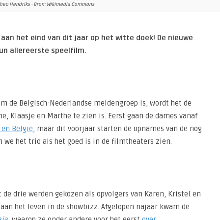
 Theo Hendriks - Bron: Wikimedia Commons
aan het eind van dit jaar op het witte doek! De nieuwe
n allereerste speelfilm.
m de Belgisch-Nederlandse meidengroep is, wordt het de
, Klaasje en Marthe te zien is. Eerst gaan de dames vanaf
 en België
, maar dit voorjaar starten de opnames van de nog
 we het trio als het goed is in de filmtheaters zien.
 de drie werden gekozen als opvolgers van Karen, Kristel en
 aan het leven in de showbizz. Afgelopen najaar kwam de
ia
, waarop ze onder andere voor het eerst
over