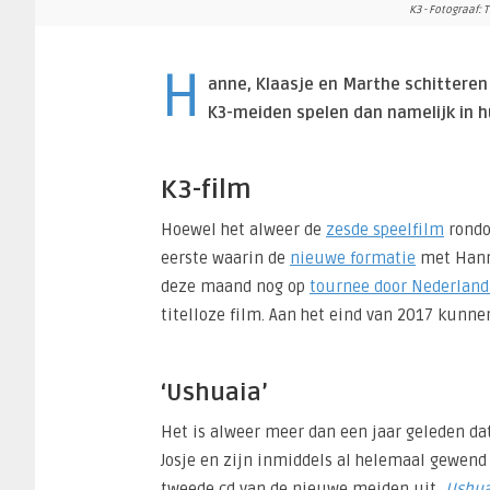
K3 - Fotograaf:
H
anne, Klaasje en Marthe schitteren 
K3-meiden spelen dan namelijk in hu
K3-film
Hoewel het alweer de
zesde speelfilm
rondo
eerste waarin de
nieuwe formatie
met Hanne
deze maand nog op
tournee door Nederland
titelloze film. Aan het eind van 2017 kunnen
‘Ushuaia’
Het is alweer meer dan een jaar geleden dat
Josje en zijn inmiddels al helemaal gewend
tweede cd van de nieuwe meiden uit,
Ushua