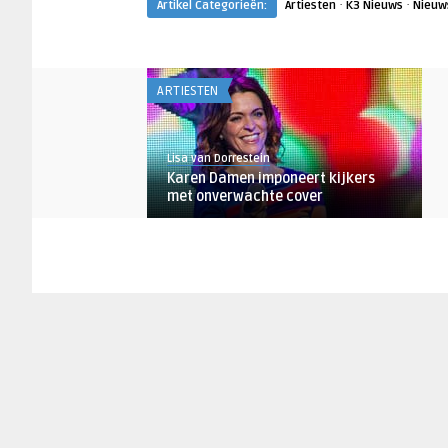
·
·
Artikel Categorieën:
Artiesten
K3 Nieuws
Nieuw
ARTIESTEN
Lisa van Dorrestein
Karen Damen imponeert kijkers
met onverwachte cover
ARTIESTEN
Lisa van Dorrestein
Manu Dibango overleden aan
gevolgen coronavirus
ARTIESTEN