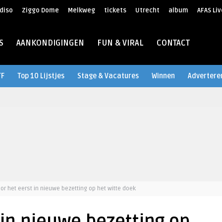
diso
Ziggo Dome
Melkweg
tickets
Utrecht
album
AFAS Liv
S
AANKONDIGINGEN
FUN & VIRAL
CONTACT
TF
Top 10 Lijstjes
Stage & Vacatures
Winnen
Advertere
or het eerst in nieuwe bezetting op het witte doek