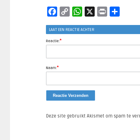
Facebook
Copy
WhatsApp
X
Print
Sha
Link
LAAT EEN REACTIE ACHTER
*
Reactie:
*
Naam:
Deze site gebruikt Akismet om spam te ve