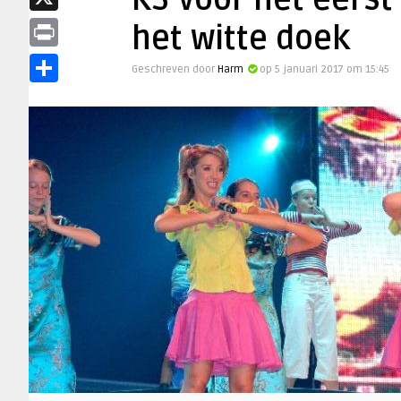
K3 voor het eerst
X
het witte doek
Print
Geschreven door
Harm
op 5 januari 2017 om 15:45
Share