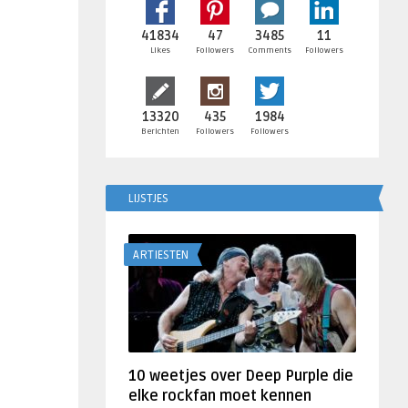
41834
47
3485
11
Likes
Followers
Comments
Followers
13320
435
1984
Berichten
Followers
Followers
LIJSTJES
ARTIESTEN
10 weetjes over Deep Purple die
elke rockfan moet kennen