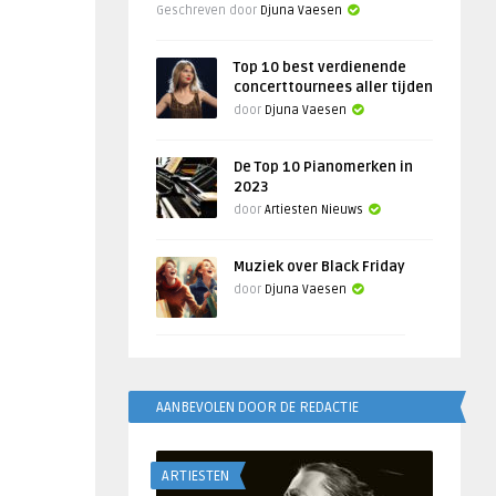
Geschreven door
Djuna Vaesen
Top 10 best verdienende
concerttournees aller tijden
door
Djuna Vaesen
De Top 10 Pianomerken in
2023
door
Artiesten Nieuws
Muziek over Black Friday
door
Djuna Vaesen
AANBEVOLEN DOOR DE REDACTIE
ARTIESTEN