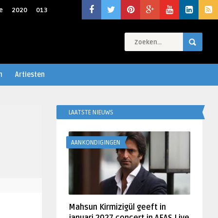
e
2020
013
n
Artiesten
LAATSTE NIEUWS
AANKONDIGINGEN
Mahsun Kirmizigül geeft in