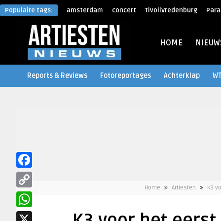
Populaire tags:
amsterdam
concert
TivoliVredenburg
Para
HOME
NIEUW
Reports & Reviews
Fotoreportages
Achterklap
W
Facebook
Home
Artiesten
K3 vo
Copy
Link
WhatsApp