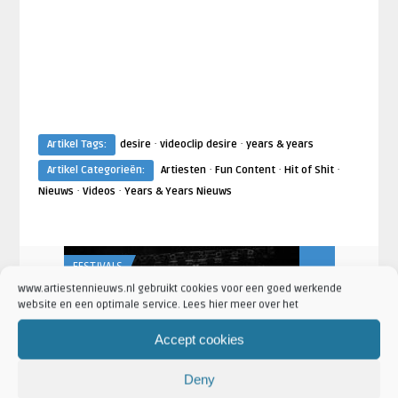
·
·
Artikel Tags:
desire
videoclip desire
years & years
·
·
·
Artikel Categorieën:
Artiesten
Fun Content
Hit of Shit
·
·
Nieuws
Videos
Years & Years Nieuws
FESTIVALS
AANKONDIGING
www.artiestennieuws.nl gebruikt cookies voor een goed werkende
website en een optimale service. Lees hier meer over het
Robin de Roode
Sabine van Do
Accept cookies
ne en
Rock Werchter kondigt tien nieuwe
The Greate
namen aan
met o.a. P!NK
Deny