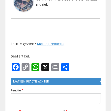
muziek.
Foutje gezien?
Mail de redactie
.​
Deel artikel:
Facebook
Copy
WhatsApp
X
Print
Delen
Link
LAAT EEN REACTIE ACHTER
*
Reactie: