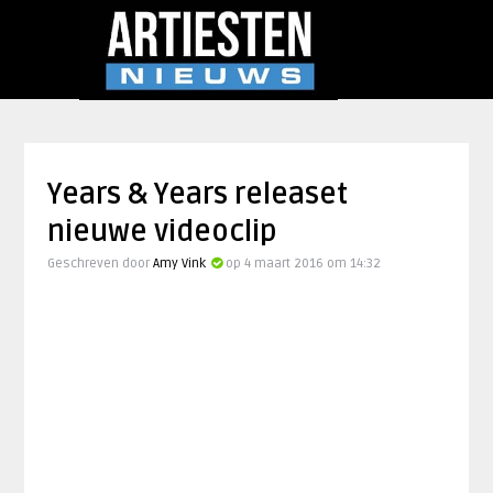
Years & Years releaset
nieuwe videoclip
Geschreven door
Amy Vink
op 4 maart 2016 om 14:32