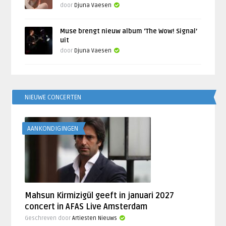
door
Djuna Vaesen
Muse brengt nieuw album ‘The Wow! Signal’
uit
door
Djuna Vaesen
NIEUWE CONCERTEN
AANKONDIGINGEN
Mahsun Kirmizigül geeft in januari 2027
concert in AFAS Live Amsterdam
Geschreven door
Artiesten Nieuws