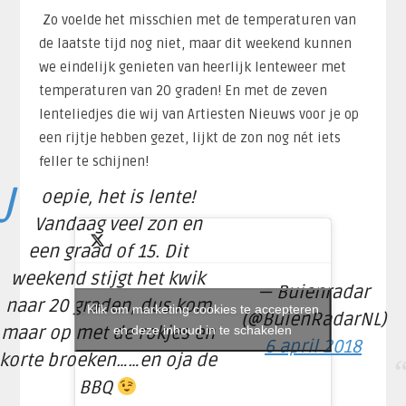
Zo voelde het misschien met de temperaturen van
de laatste tijd nog niet, maar dit weekend kunnen
we eindelijk genieten van heerlijk lenteweer met
temperaturen van 20 graden!
En m
et de zeven
lenteliedjes die wij van Artiesten Nieuws voor je op
een rijtje hebben gezet, lijkt de zon nog nét iets
feller te schijnen!
J
oepie, het is lente!
Vandaag veel zon en
een graad of 15. Dit
weekend stijgt het kwik
— Buienradar
naar 20 graden, dus kom
Klik om marketing cookies te accepteren
(@BuienRadarNL)
maar op met de rokjes en
en deze inhoud in te schakelen
6 april 2018
korte broeken……en oja de
BBQ