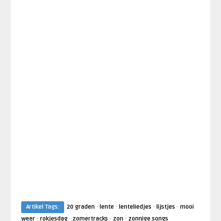
·
·
·
·
Artikel Tags:
20 graden
lente
lenteliedjes
lijstjes
mooi
·
·
·
·
weer
rokjesdag
zomertracks
zon
zonnige songs