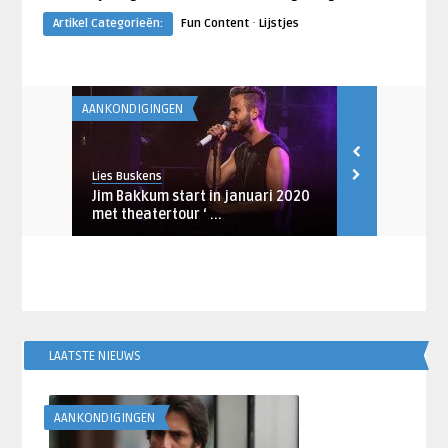
·
Artikel Categorieën:
Fun Content
Lijstjes
AANKONDIGINGEN
ABBA NIEUWS
Lies Buskens
Sabine van Do
: de
Jim Bakkum start in januari 2020
10 oude kla
met theatertour ‘ ...
jaar mee in 
LAATSTE NIEUWS
AANKONDIGINGEN