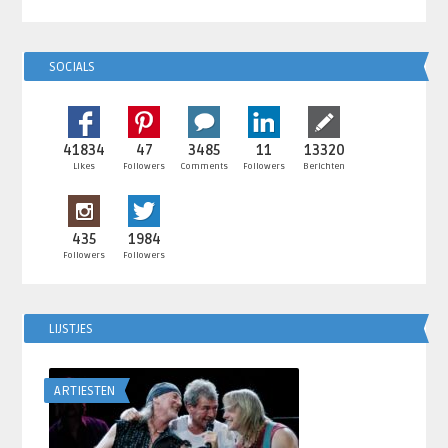
SOCIALS
41834
47
3485
11
13320
Likes
Followers
Comments
Followers
Berichten
435
1984
Followers
Followers
LIJSTJES
ARTIESTEN