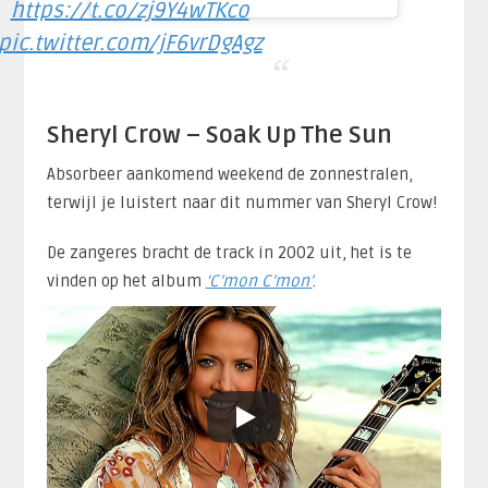
https://t.co/zj9Y4wTKco
pic.twitter.com/jF6vrDgAgz
Sheryl Crow – Soak Up The Sun
Absorbeer aankomend weekend de zonnestralen,
terwijl je luistert naar dit nummer van Sheryl Crow!
De zangeres bracht de track in 2002 uit, het is te
vinden op het album
‘C’mon C’mon’
.