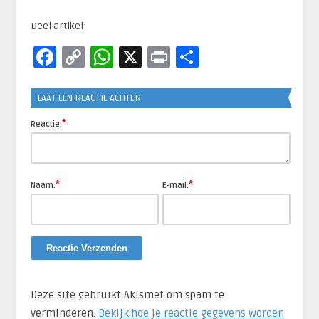
Deel artikel:
Facebook
Copy
WhatsApp
X
Print
Delen
Link
LAAT EEN REACTIE ACHTER
*
Reactie:
*
*
Naam:
E-mail:
Deze site gebruikt Akismet om spam te
verminderen.
Bekijk hoe je reactie gegevens worden