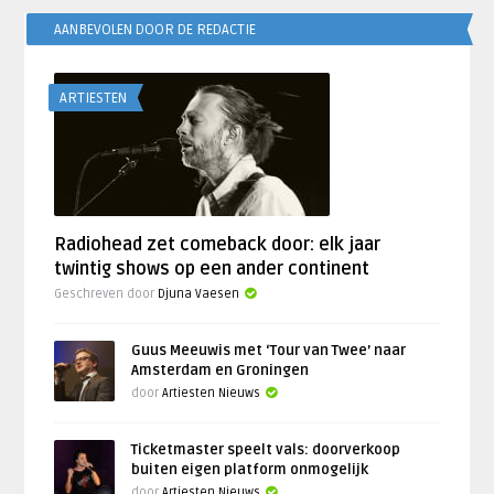
AANBEVOLEN DOOR DE REDACTIE
ARTIESTEN
Radiohead zet comeback door: elk jaar
twintig shows op een ander continent
Geschreven door
Djuna Vaesen
Guus Meeuwis met ‘Tour van Twee’ naar
Amsterdam en Groningen
door
Artiesten Nieuws
Ticketmaster speelt vals: doorverkoop
buiten eigen platform onmogelijk
door
Artiesten Nieuws