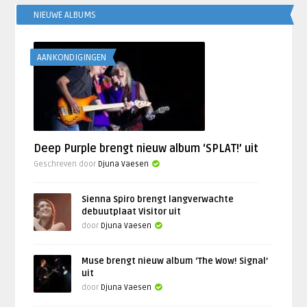
NIEUWE ALBUMS
AANKONDIGINGEN
Deep Purple brengt nieuw album ‘SPLAT!’ uit
Geschreven door
Djuna Vaesen
Sienna Spiro brengt langverwachte
debuutplaat Visitor uit
door
Djuna Vaesen
Muse brengt nieuw album ‘The Wow! Signal’
uit
door
Djuna Vaesen