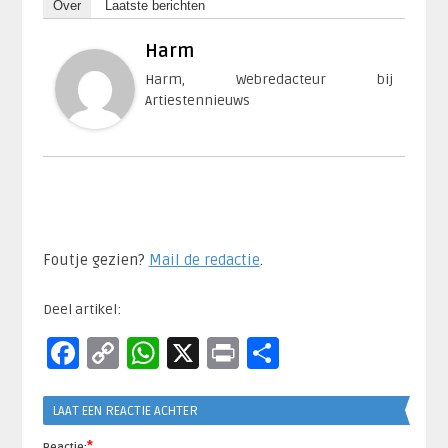
Over
Laatste berichten
Harm
Harm, Webredacteur bij
Artiestennieuws
Foutje gezien?
Mail de redactie
.​
Deel artikel:
Facebook
Copy
WhatsApp
X
Print
Delen
Link
LAAT EEN REACTIE ACHTER
*
Reactie: