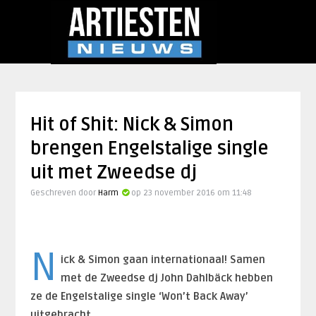
Hit of Shit: Nick & Simon
brengen Engelstalige single
uit met Zweedse dj
Geschreven door
Harm
op 23 november 2016 om 11:48
N
ick & Simon gaan internationaal! Samen
met de Zweedse dj John Dahlbäck hebben
ze de Engelstalige single ‘Won’t Back Away’
uitgebracht.