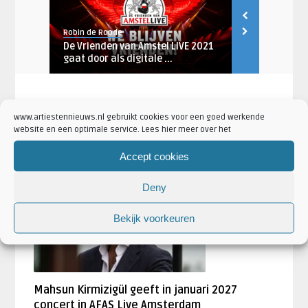
Robin de Roode
Pien Jansen
ptember
De Vrienden van Amstel LIVE 2021
Lil’ Kleine k
gaat door als digitale ...
Madame Tuss
www.artiestennieuws.nl gebruikt cookies voor een goed werkende
website en een optimale service. Lees hier meer over het
Accept cookies
LAATSTE NIEUWS
Deny
AANKONDIGINGEN
Bekijk voorkeuren
Mahsun Kirmizigül geeft in januari 2027
concert in AFAS Live Amsterdam