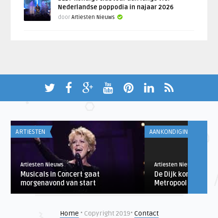
Nederlandse poppodia in najaar 2026
door
Artiesten Nieuws
ARTIESTEN
AANKONDIGINGEN
Artiesten Nieuws
Artiesten Nieuws
Musicals in Concert gaat
De Dijk komt voor c
morgenavond van start
Metropool Hengelo
Home
• Copyright 2019•
Contact