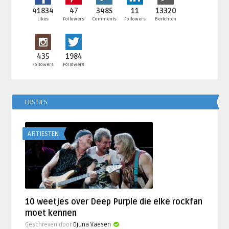
41834
47
3485
11
13320
Likes
Followers
Comments
Followers
Berichten
435
1984
Followers
Followers
LIJSTJES
ARTIESTEN
10 weetjes over Deep Purple die elke rockfan
moet kennen
Geschreven door
Djuna Vaesen