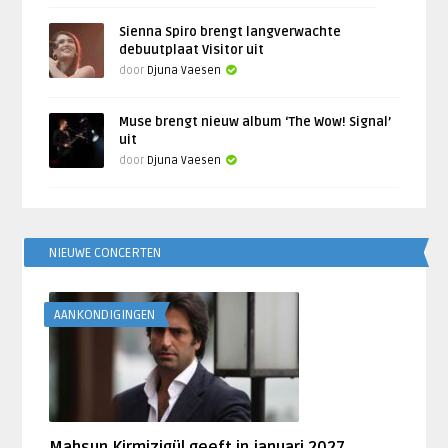
Sienna Spiro brengt langverwachte
debuutplaat Visitor uit
door
Djuna Vaesen
Muse brengt nieuw album ‘The Wow! Signal’
uit
door
Djuna Vaesen
NIEUWE CONCERTEN
AANKONDIGINGEN
Mahsun Kirmizigül geeft in januari 2027