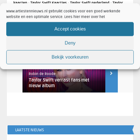
·
·
·
kaarten
Taylor Swift Kaartjes
Taylor Swift nederland
Taylor
·
·
Swift Nieuws
Taylor Swift tickets
Taylor Swift Ziggo Dome
www.artiestennieuws.nl gebruikt cookies voor een goed werkende
website en een optimale service. Lees hier meer over het
·
·
Artikel Categorieën:
Concertaankondigingen
Nieuws
Taylor Swift Nieuws
Accept cookies
Deny
AANKONDIGINGEN
ARTIESTEN
Bekijk voorkeuren
Robin de Roode
Jaco
Taylor Swift verrast fans met
Forbes prese
or ...
nieuw album
verdienende 
LAATSTE NIEUWS