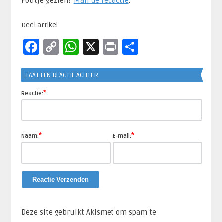
Foutje gezien?
Mail de redactie
.​
Deel artikel:
Facebook
Copy
WhatsApp
X
Print
Delen
Link
LAAT EEN REACTIE ACHTER
*
Reactie:
*
*
Naam:
E-mail:
Deze site gebruikt Akismet om spam te