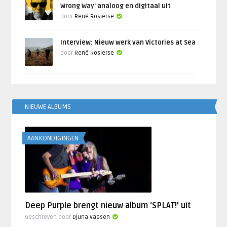
Wrong Way’ analoog en digitaal uit
door
René Rosierse
Interview: Nieuw werk van Victories at Sea
door
René Rosierse
NIEUWE ALBUMS
AANKONDIGINGEN
Deep Purple brengt nieuw album ‘SPLAT!’ uit
Geschreven door
Djuna Vaesen