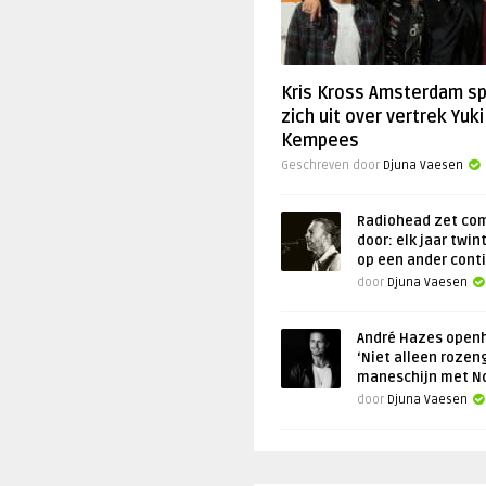
Kris Kross Amsterdam s
zich uit over vertrek Yuki
Kempees
Geschreven door
Djuna Vaesen
Radiohead zet co
door: elk jaar twin
op een ander cont
door
Djuna Vaesen
André Hazes openh
‘Niet alleen rozen
maneschijn met N
door
Djuna Vaesen