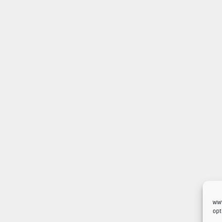
www
opt