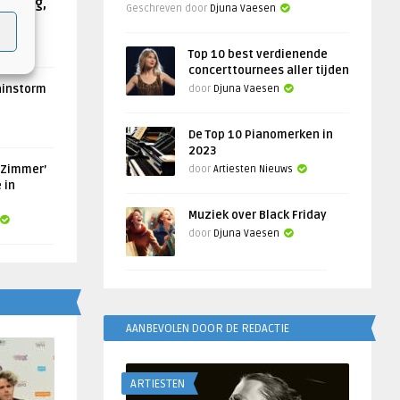
Helling,
Geschreven door
Djuna Vaesen
Top 10 best verdienende
concerttournees aller tijden
ainstorm
door
Djuna Vaesen
De Top 10 Pianomerken in
2023
 Zimmer’
door
Artiesten Nieuws
 in
Muziek over Black Friday
door
Djuna Vaesen
AANBEVOLEN DOOR DE REDACTIE
ARTIESTEN