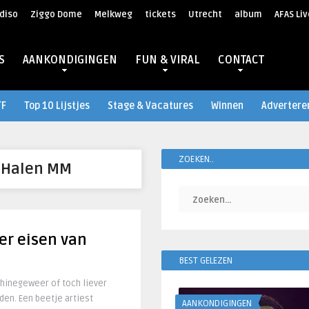
diso
Ziggo Dome
Melkweg
tickets
Utrecht
album
AFAS Liv
S
AANKONDIGINGEN
FUN & VIRAL
CONTACT
TF
Top 10 Lijstjes
Stage & Vacatures
Winnen
Advertere
ZOEKEN..
 Halen MM
er eisen van
BEST GELEZEN
hinegeweer of toch liever
den. Een beetje artiest
AANKONDIGINGEN