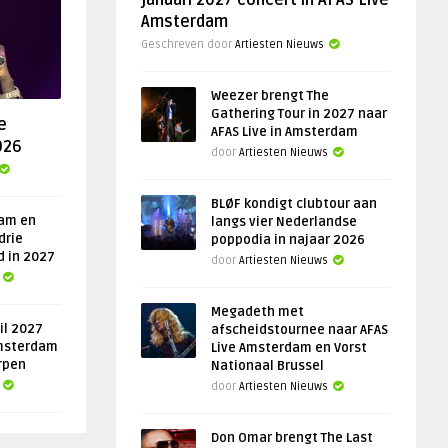
januari 2027 concert in AFAS Live
Amsterdam
Geschreven door
Artiesten Nieuws
Weezer brengt The
Gathering Tour in 2027 naar
e
AFAS Live in Amsterdam
026
door
Artiesten Nieuws
BLØF kondigt clubtour aan
am en
langs vier Nederlandse
drie
poppodia in najaar 2026
d in 2027
door
Artiesten Nieuws
Megadeth met
il 2027
afscheidstournee naar AFAS
msterdam
Live Amsterdam en Vorst
rpen
Nationaal Brussel
door
Artiesten Nieuws
Don Omar brengt The Last