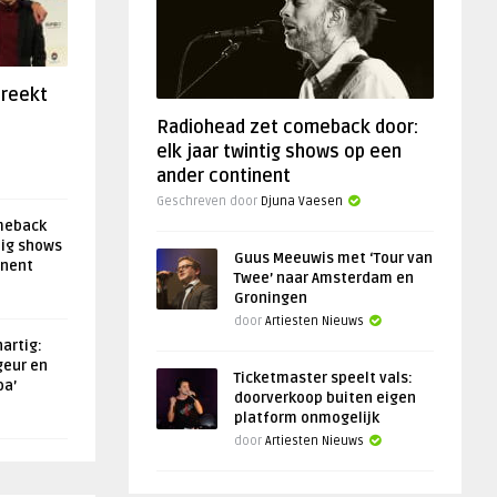
preekt
Radiohead zet comeback door:
elk jaar twintig shows op een
ander continent
Geschreven door
Djuna Vaesen
meback
tig shows
Guus Meeuwis met ‘Tour van
inent
Twee’ naar Amsterdam en
Groningen
door
Artiesten Nieuws
artig:
geur en
Ticketmaster speelt vals:
oa’
doorverkoop buiten eigen
platform onmogelijk
door
Artiesten Nieuws