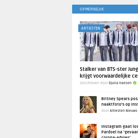
OPMERKELIJK
ARTIESTEN
Stalker van BTS-ster Jun
krijgt voorwaardelijke ce
Geschreven door
Djuna Vaesen
Britney Spears pos
naaktfoto’s op In
door
Artiesten Nieuws
Instagram gaat lo
Pardoel na ‘gevaar
corona-advies’