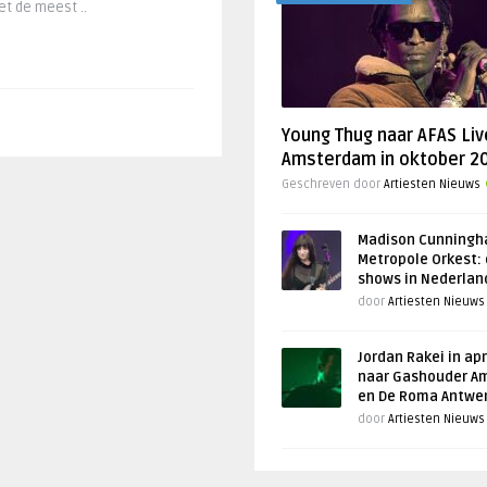
et de meest ..
Young Thug naar AFAS Liv
Amsterdam in oktober 2
Geschreven door
Artiesten Nieuws
Madison Cunningh
Metropole Orkest: 
shows in Nederlan
door
Artiesten Nieuws
Jordan Rakei in apr
naar Gashouder A
en De Roma Antwe
door
Artiesten Nieuws