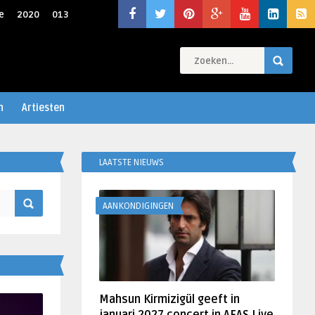
e
2020
013
n
Artiesten
LAATSTE NIEUWS
AANKONDIGINGEN
Mahsun Kirmizigül geeft in