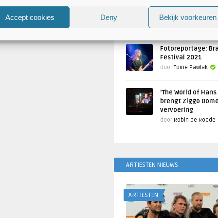
Atlantis en Xandria in De 
Utrecht
Accept cookies
Deny
Bekijk voorkeuren
Geschreven door
Toine Pawlak
Fotoreportage: Br
Festival 2021
door
Toine Pawlak
‘The World of Hans
brengt Ziggo Dome
vervoering
door
Robin de Roode
ARTIESTEN NIEUWS
ARTIESTEN