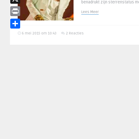
benadrukt zijn sterrenstatus m
X
Lees Meer
Print
Delen
6 mei 2015 om 10:43
2 Reacties