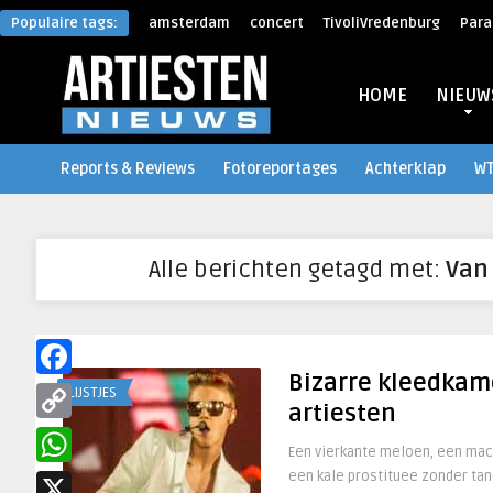
Populaire tags:
amsterdam
concert
TivoliVredenburg
Para
HOME
NIEUW
Reports & Reviews
Fotoreportages
Achterklap
W
Alle berichten getagd met:
Van
Bizarre kleedkam
Facebook
LIJSTJES
artiesten
Copy
Een vierkante meloen, een mac
Link
een kale prostituee zonder tan
WhatsApp