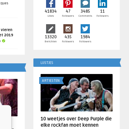
acques
41834
47
3485
11
Likes
Followers
Comments
Followers
 vieren
get 2019
13320
435
1984
a
Berichten
Followers
Followers
LIJSTJES
ARTIESTEN
10 weetjes over Deep Purple die
f
elke rockfan moet kennen