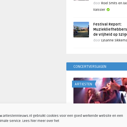
door
Roel Smits en J
Vaissier
Festival Report:
Muziekliefhebbers
de vrijheid op Szi
door
Lysanne Sikkem
CONCERTVERSLAGEN
ARTIESTEN
.artiestennieuws.nl gebruikt cookies voor een goed werkende website en een
imale service. Lees hier meer over het
Fotoreportage: Visions o