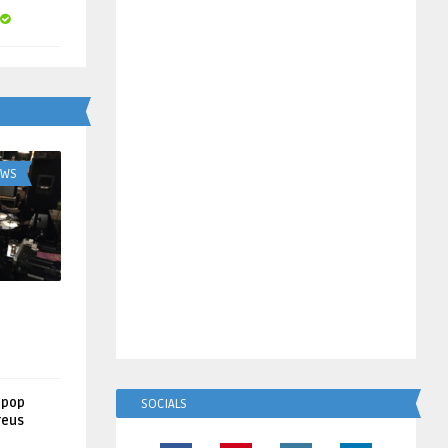
UWS
lpop
SOCIALS
reus
!