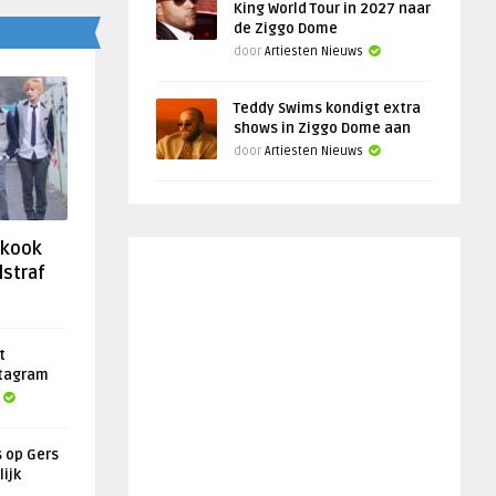
King World Tour in 2027 naar
de Ziggo Dome
door
Artiesten Nieuws
Teddy Swims kondigt extra
shows in Ziggo Dome aan
door
Artiesten Nieuws
gkook
lstraf
t
stagram
s op Gers
lijk