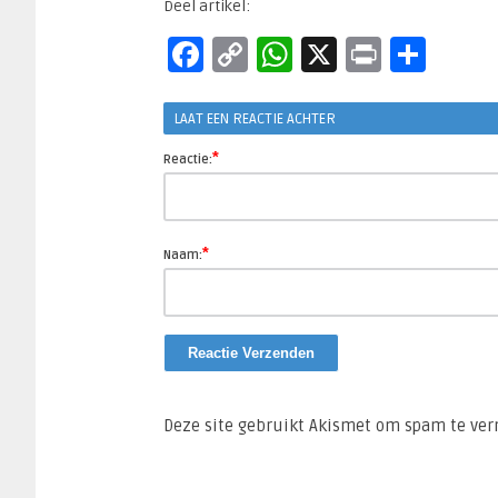
Deel artikel:
Facebook
Copy
WhatsApp
X
Print
Del
Link
LAAT EEN REACTIE ACHTER
*
Reactie:
*
Naam:
Deze site gebruikt Akismet om spam te ve