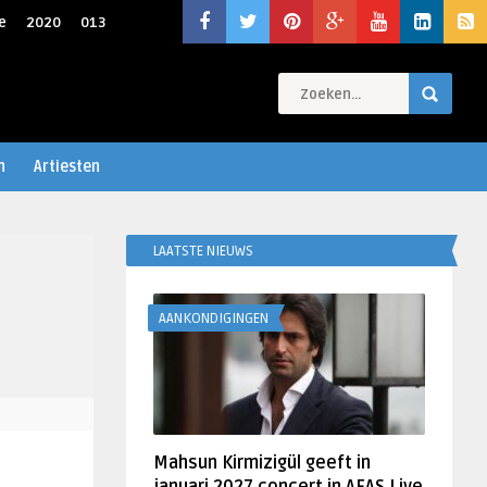
e
2020
013
n
Artiesten
LAATSTE NIEUWS
AANKONDIGINGEN
Mahsun Kirmizigül geeft in