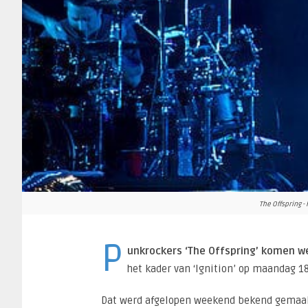
The Offspring - 
P
unkrockers ‘The Offspring’ komen w
het kader van ‘Ignition’ op maandag 1
Dat werd afgelopen weekend bekend gemaak