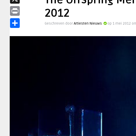
The Offspring Mel
X
2012
Print
Geschreven door
Artiesten Nieuws
op 1 mei 2012 om
Delen