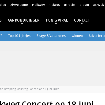
diso
Ziggo Dome
Melkweg
tickets
Utrecht
album
AFAS Liv
S
AANKONDIGINGEN
FUN & VIRAL
CONTACT
TF
Top 10 Lijstjes
Stage & Vacatures
Winnen
Advertere
The Offspring Melkweg Concert op 18 juni 2012