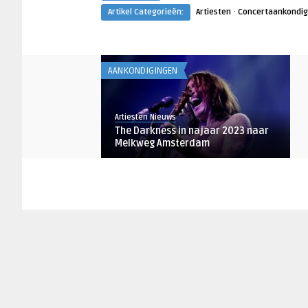
·
Artikel Categorieën:
Artiesten
Concertaankondig
AANKONDIGINGEN
Artiesten Nieuws
The Darkness in najaar 2023 naar
Melkweg Amsterdam
AANKONDIGINGEN
Artiesten Nieuws
Sophie Ellis-Bextor naar Melkweg
Amsterdam in 2022
AANKONDIGINGEN