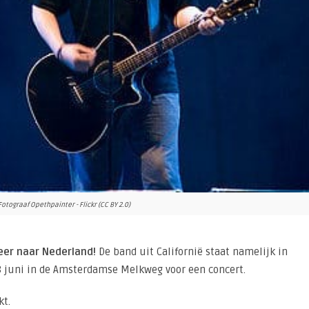
Fotograaf Opethpainter - Flickr (CC BY 2.0)
eer naar Nederland!
De band uit Californië staat namelijk in
8 juni in de Amsterdamse Melkweg voor een concert.
t.