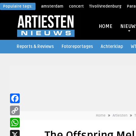
Populaire tags:
amsterdam
concert
TivoliVredenburg
Para
HOME
NIEUW
Reports & Reviews
Fotoreportages
Achterklap
W
Facebook
Home
Artiesten
Copy
Link
WhatsApp