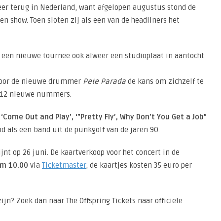
eer terug in Nederland, want afgelopen augustus stond de
 show. Toen sloten zij als een van de headliners het
t een nieuwe tournee ook alweer een studioplaat in aantocht
 voor de nieuwe drummer
Pete Parada
de kans om zichzelf te
t 12 nieuwe nummers.
s
‘Come Out and Play’, ‘”Pretty Fly’, Why Don’t You Get a Job”
d als een band uit de punkgolf van de jaren 90.
nt op 26 juni. De kaartverkoop voor het concert in de
om 10.00
via
Ticketmaster
, de kaartjes kosten 35 euro per
 zijn? Zoek dan naar The Offspring Tickets naar officiele