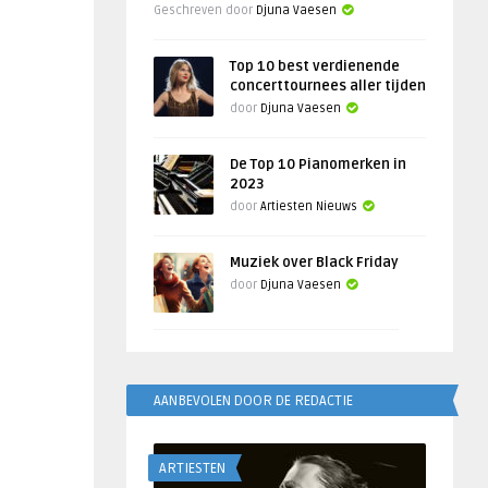
Geschreven door
Djuna Vaesen
Top 10 best verdienende
concerttournees aller tijden
door
Djuna Vaesen
De Top 10 Pianomerken in
2023
door
Artiesten Nieuws
Muziek over Black Friday
door
Djuna Vaesen
AANBEVOLEN DOOR DE REDACTIE
ARTIESTEN