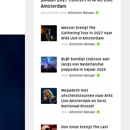
januari 2027 concert in AFAS Live
Amsterdam
Geschreven door
Artiesten Nieuws
Weezer brengt The
Gathering Tour in 2027 naar
AFAS Live in Amsterdam
door
Artiesten Nieuws
BLØF kondigt clubtour aan
langs vier Nederlandse
poppodia in najaar 2026
door
Artiesten Nieuws
Megadeth met
afscheidstournee naar AFAS
Live Amsterdam en Vorst
Nationaal Brussel
door
Artiesten Nieuws
Don Omar brengt The Last