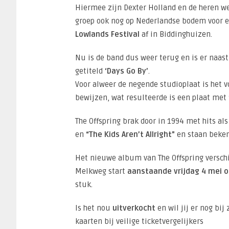
Hiermee zijn Dexter Holland en de heren w
groep ook nog op Nederlandse bodem voor een
Lowlands Festival
af in Biddinghuizen.
Nu is de band dus weer terug en is er naas
getiteld
‘Days Go By’
.
Voor alweer de negende studioplaat is het
bewijzen, wat resulteerde is een plaat me
The Offspring brak door in 1994 met hits al
en
“The Kids Aren’t Allright”
en staan beken
Het nieuwe album van The Offspring verschij
Melkweg start
aanstaande vrijdag 4 mei 
stuk.
Is het nou
uitverkocht
en wil jij er nog bij
kaarten bij veilige ticketvergelijkers