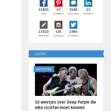
41834
47
3485
11
Likes
Followers
Comments
Followers
13320
435
1984
Berichten
Followers
Followers
LIJSTJES
ARTIESTEN
10 weetjes over Deep Purple die
elke rockfan moet kennen