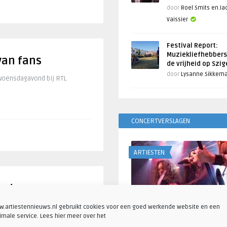
door
Roel Smits en J
Vaissier
Festival Report:
Muziekliefhebbers
van fans
de vrijheid op Szi
door
Lysanne Sikkem
 woensdagavond bij RTL
CONCERTVERSLAGEN
ARTIESTEN
ordon
sconcerten van Gordon. Dat
.artiestennieuws.nl gebruikt cookies voor een goed werkende website en een
imale service. Lees hier meer over het
Fotoreportage: Visions o