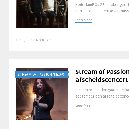
Nederland! Op 26 oktober geef
metalcoreband een afscheidssh
Lees Meer
13 juli 2016 om 14:21
Stream of Passio
STREAM OF PASSION NIEUWS
afscheidsconcert
Stream of Passion gaat uit elk
september een afscheidsconce
Lees Meer