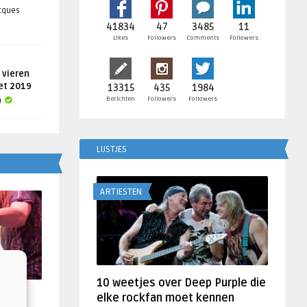
acques
41834
47
3485
11
Likes
Followers
Comments
Followers
 vieren
get 2019
13315
435
1984
Berichten
Followers
Followers
a
LIJSTJES
ARTIESTEN
10 weetjes over Deep Purple die
f
elke rockfan moet kennen