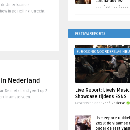
corona-advies’
t de Amerikaanse
door
Robin de Roode
ow in De Helling, Utrecht.
FESTIVALREPORTS
EUROSONIC NOORDERSLAG NIE
n
 in Nederland
Live Report: Lively Music
aar. De metalband geeft op 2
Showcase tijdens ESNS
rt in Amstelveen.
Geschreven door
René Rosierse
Live Report: Pukke
2019: de Vlaamse 
onder de festivals