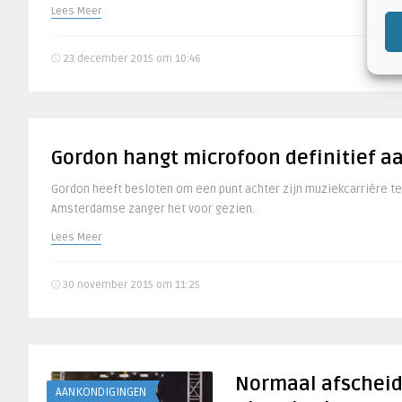
Lees Meer
23 december 2015 om 10:46
Gordon hangt microfoon definitief a
Gordon heeft besloten om een punt achter zijn muziekcarrière te 
Amsterdamse zanger het voor gezien.
Lees Meer
30 november 2015 om 11:25
Normaal afscheid
AANKONDIGINGEN