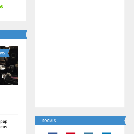
UWS
SOCIALS
lpop
reus
!