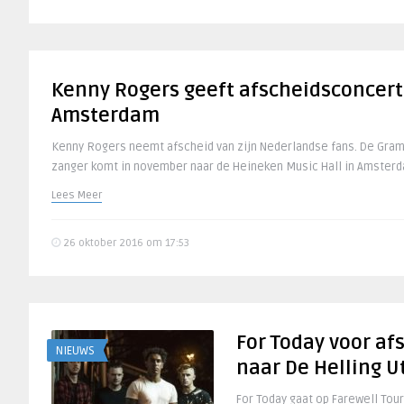
Kenny Rogers geeft afscheidsconcert
Amsterdam
Kenny Rogers neemt afscheid van zijn Nederlandse fans. De Gra
zanger komt in november naar de Heineken Music Hall in Amsterd
Lees Meer
26 oktober 2016 om 17:53
For Today voor af
NIEUWS
naar De Helling U
For Today gaat op Farewell Tou