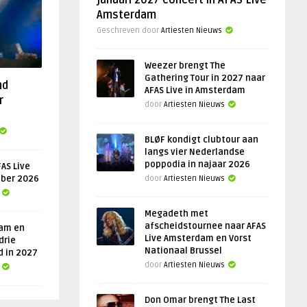
januari 2027 concert in AFAS Live
Amsterdam
Geschreven door
Artiesten Nieuws
Weezer brengt The
Gathering Tour in 2027 naar
nd
AFAS Live in Amsterdam
r
door
Artiesten Nieuws
BLØF kondigt clubtour aan
langs vier Nederlandse
poppodia in najaar 2026
AS Live
ober 2026
door
Artiesten Nieuws
Megadeth met
afscheidstournee naar AFAS
am en
Live Amsterdam en Vorst
drie
Nationaal Brussel
d in 2027
door
Artiesten Nieuws
Don Omar brengt The Last