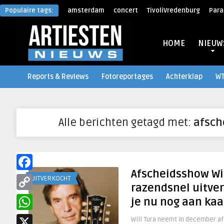
Populaire tags:
amsterdam
concert
TivoliVredenburg
Para
HOME
NIEUW
Reports & Reviews
Fotoreportages
Achterklap
W
Alle berichten getagd met:
afsch
Afscheidsshow Wil
Facebook
UITVERKOCHT
razendsnel uitve
Copy
je nu nog aan ka
Link
WhatsApp
Will Tura neemt in december afs