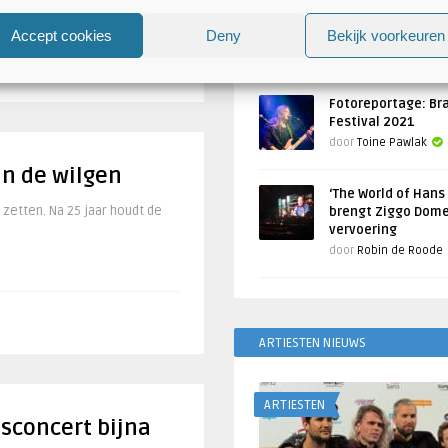
Atlantis en Xandria in De 
Utrecht
Accept cookies
Deny
Bekijk voorkeuren
Geschreven door
Toine Pawlak
Fotoreportage: Br
Festival 2021
door
Toine Pawlak
an de wilgen
‘The World of Hans
zetten. Na 25 jaar houdt de
brengt Ziggo Dome
vervoering
door
Robin de Roode
ARTIESTEN NIEUWS
ARTIESTEN
sconcert bijna