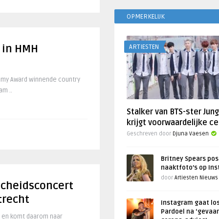
OPMERKELIJK
 in HMH
ARTIESTEN
mmy Award winnende country
am ..
Stalker van BTS-ster Jun
krijgt voorwaardelijke ce
Geschreven door
Djuna Vaesen
Britney Spears pos
naaktfoto’s op In
door
Artiesten Nieuws
scheidsconcert
trecht
Instagram gaat lo
Pardoel na ‘gevaar
r en komt daarom naar