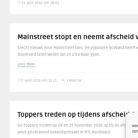
11 april 2016 om 18:02
Mainstreet stopt en neemt afscheid 
Slecht nieuws voor Mainstreet fans. De populaire boyband heeft
Boulevard laten weten dat ze uit elkaar gaan.
Lees Meer
7 april 2016 om 11:21
1 Reactie
Toppers treden op tijdens afscheid G
De Toppers treden op 28 en 29 november 2016 op bij de afscheid
www
opt
werd gisteravond bekendgemaakt in RTL Boulevard.