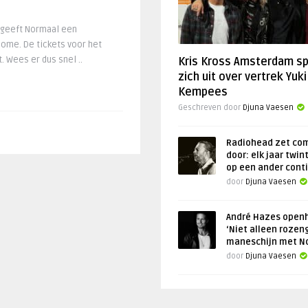
 geeft Normaal een
ome. De tickets voor het
t. Wees er dus snel ..
Kris Kross Amsterdam s
zich uit over vertrek Yuki
Kempees
Geschreven door
Djuna Vaesen
Radiohead zet co
door: elk jaar twin
op een ander cont
door
Djuna Vaesen
André Hazes openh
‘Niet alleen rozen
maneschijn met N
door
Djuna Vaesen