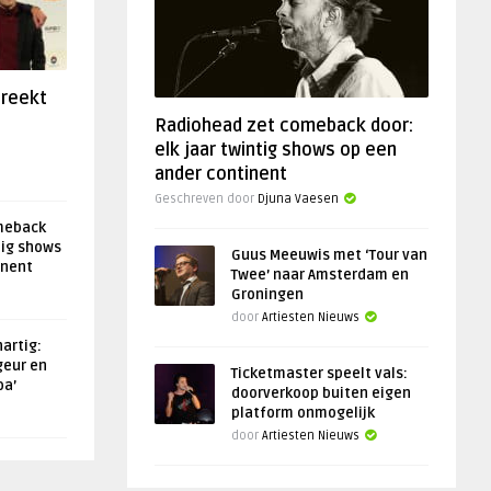
preekt
Radiohead zet comeback door:
elk jaar twintig shows op een
ander continent
Geschreven door
Djuna Vaesen
meback
tig shows
Guus Meeuwis met ‘Tour van
inent
Twee’ naar Amsterdam en
Groningen
door
Artiesten Nieuws
artig:
geur en
Ticketmaster speelt vals:
oa’
doorverkoop buiten eigen
platform onmogelijk
door
Artiesten Nieuws