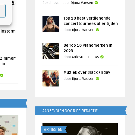
Helling,
Geschreven door
Djuna Vaesen
Top 10 best verdienende
concerttournees aller tijden
door
Djuna Vaesen
ainstorm
De Top 10 Pianomerken in
2023
door
Artiesten Nieuws
 Zimmer’
 in
Muziek over Black Friday
door
Djuna Vaesen
AANBEVOLEN DOOR DE REDACTIE
ARTIESTEN