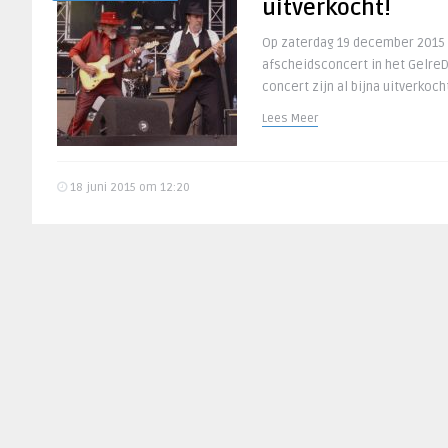
uitverkocht!
Op zaterdag 19 december 2015
afscheidsconcert in het GelreD
concert zijn al bijna uitverkoch
Lees Meer
18 juni 2015 om 12:20