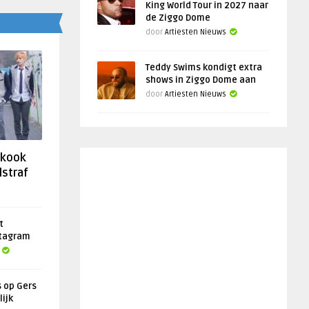
King World Tour in 2027 naar
de Ziggo Dome
door
Artiesten Nieuws
Teddy Swims kondigt extra
shows in Ziggo Dome aan
door
Artiesten Nieuws
gkook
lstraf
t
stagram
s op Gers
lijk