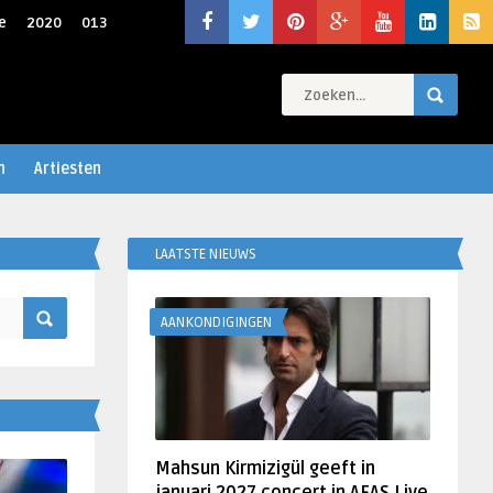
e
2020
013
n
Artiesten
LAATSTE NIEUWS
AANKONDIGINGEN
Mahsun Kirmizigül geeft in