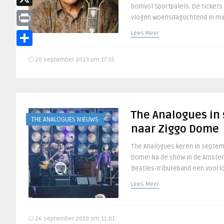
bomvol Sportpaleis. De tickets
X
vlogen woensdagochtend in mind
Print
Lees Meer
Delen
20 september 2023 om 17:55
The Analogues in
THE ANALOGUES NIEUWS
naar Ziggo Dome
The Analogues keren in septem
Dome! Na de show in de Amster
Beatles-tributeband een voorlo
Lees Meer
26 september 2019 om 11:01