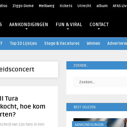
diso
Ziggo Dome
Melkweg
tickets
Utrecht
album
AFAS Liv
S
AANKONDIGINGEN
FUN & VIRAL
CONTACT
TF
Top 10 Lijstjes
Stage & Vacatures
Winnen
Advertere
ZOEKEN..
eidsconcert
l Tura
rkocht, hoe kom
BEST GELEZEN
arten?
cheid van zijn fans in een
AANKONDIGINGEN