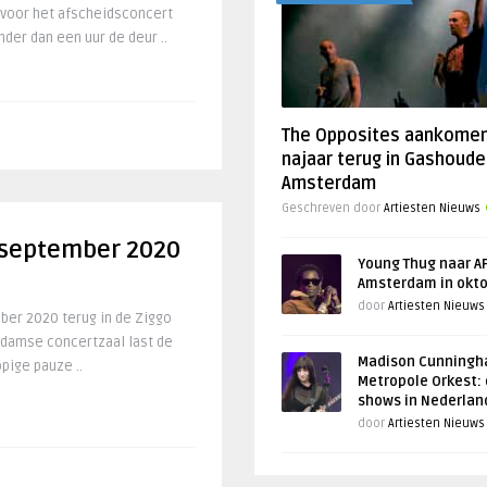
 voor het afscheidsconcert
er dan een uur de deur ..
The Opposites aankome
najaar terug in Gashoude
Amsterdam
Geschreven door
Artiesten Nieuws
 september 2020
Young Thug naar AF
Amsterdam in okt
door
Artiesten Nieuws
ber 2020 terug in de Ziggo
damse concertzaal last de
Madison Cunningh
pige pauze ..
Metropole Orkest: 
shows in Nederlan
door
Artiesten Nieuws