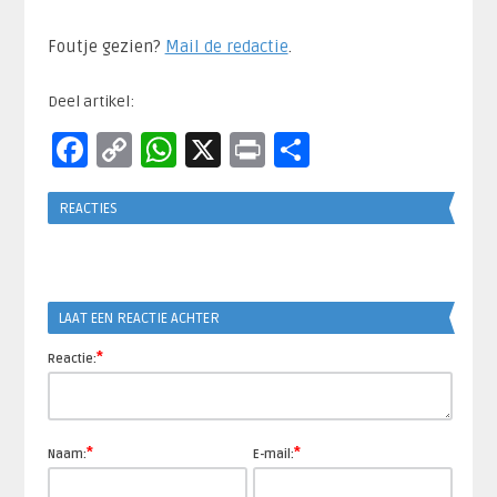
Foutje gezien?
Mail de redactie
.​
Deel artikel:
Facebook
Copy
WhatsApp
X
Print
Delen
Link
REACTIES
LAAT EEN REACTIE ACHTER
*
Reactie:
*
*
Naam:
E-mail: