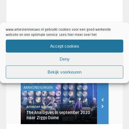
www.artiestennieuws.nl gebruikt cookies voor een goed werkende
·
·
Artikel Tags:
afscheidsconcert
Mainstreet
Mainstreet
website en een optimale service. Lees hier meer over het
·
·
·
concert
mainstreet stopt
Mainstreet Tickets
mainstreet uit
Accept cookies
elkaar
·
·
Artikel Categorieën:
Aankondigingen
Artiesten
Deny
·
·
Concertaankondigingen
Mainstreet Nieuws
Nieuws
Bekijk voorkeuren
AANKONDIGINGEN
AANKONDIGING
Artiesten Nieuws
Djuna Vaesen
The Analogues in september 2020
Kenny Roger
 kom ...
naar Ziggo Dome
afscheidsco
Amsterdam