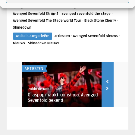
·
·
Avenged Sevenfold Eindhoven
Avenged Sevenfold Nederland
·
·
Avenged Sevenfold Strijp-S
avenged sevenfold the stage
·
·
Avenged Sevenfold The Stage World Tour
Black Stone Cherry
Shinedown
·
·
Artikel Categorieën:
Artiesten
Avenged Sevenfold Nieuws
·
Nieuws
Shinedown Nieuws
ARTIESTEN
AANKONDIGING
Robin de Roode
Artiesten Nieu
namen
Graspop maakt komst o.a. Avenged
Shinedown n
Sevenfold bekend
Utrecht in 