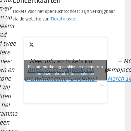
Concertkaarten
-air
Tickets voor het openluchtconcert zijn verkrijgbaar
n op
via de website van
Ticketmaster
.
 neemt
ged
d twee
dere
mee:
Meer info en tickets via
— MO
Klik om marketing cookies te accepteren
wn en
https://t.co/7OqW49Gs15
(@mojoco
en deze inhoud in te schakelen
tone
pic.twitter.com/yDivOkiWST
March 14
 Wij
hten
 het
gramma
 een