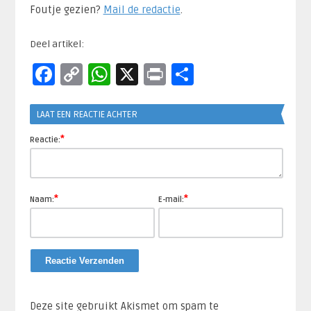
Foutje gezien?
Mail de redactie
.​
Deel artikel:
Facebook
Copy
WhatsApp
X
Print
Delen
Link
LAAT EEN REACTIE ACHTER
*
Reactie:
*
*
Naam:
E-mail:
Deze site gebruikt Akismet om spam te