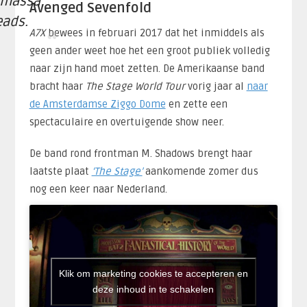
 massa
Avenged Sevenfold
ads.
A7X
bewees in februari 2017 dat het inmiddels als
geen ander weet hoe het een groot publiek volledig
naar zijn hand moet zetten. De Amerikaanse band
bracht haar
The Stage World Tour
vorig jaar al
naar
de Amsterdamse Ziggo Dome
en zette een
spectaculaire en overtuigende show neer.
De band rond frontman M. Shadows brengt haar
laatste plaat
‘The Stage’
aankomende zomer dus
nog een keer naar Nederland.
Klik om marketing cookies te accepteren en
deze inhoud in te schakelen