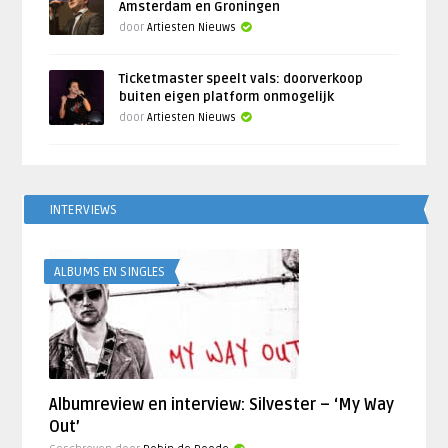
Amsterdam en Groningen
door
Artiesten Nieuws
Ticketmaster speelt vals: doorverkoop
buiten eigen platform onmogelijk
door
Artiesten Nieuws
INTERVIEWS
ALBUMS EN SINGLES
Albumreview en interview: Silvester – ‘My Way
Out’