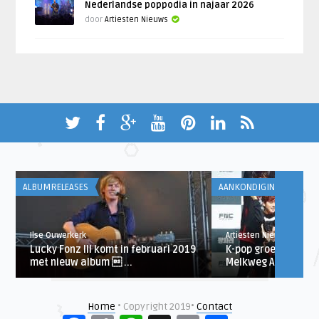
Nederlandse poppodia in najaar 2026
door
Artiesten Nieuws
ALBUMRELEASES
AANKONDIGINGEN
Ilse Ouwerkerk
Artiesten Nieuws
Lucky Fonz III komt in februari 2019
K-pop groep SF9 in 
met nieuw album  ...
Melkweg Amsterda
Home
• Copyright 2019•
Contact