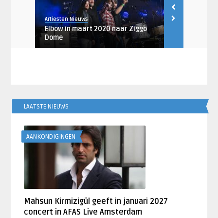
Artiesten Nieuws
Pien Jansen
 Twee’
Elbow in maart 2020 naar Ziggo
Lizzo brengt
Dome
Tour’ naar ..
LAATSTE NIEUWS
AANKONDIGINGEN
Mahsun Kirmizigül geeft in januari 2027
concert in AFAS Live Amsterdam