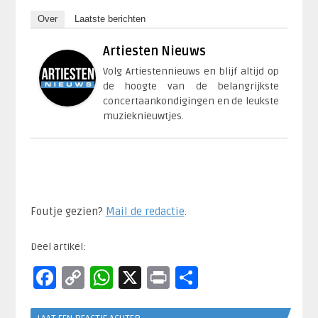
Over
Laatste berichten
Artiesten Nieuws
Volg Artiestennieuws en blijf altijd op
de hoogte van de belangrijkste
concertaankondigingen en de leukste
muzieknieuwtjes.
Foutje gezien?
Mail de redactie
.​
Deel artikel:
Facebook
Copy
WhatsApp
X
Print
Delen
Link