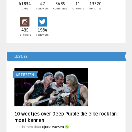
41834
47
3485
11
13320
Likes
Followers
Comments
Followers
Berichten
435
1984
Followers
Followers
LIJSTJES
ARTIESTEN
10 weetjes over Deep Purple die elke rockfan
moet kennen
Geschreven door
Djuna Vaesen