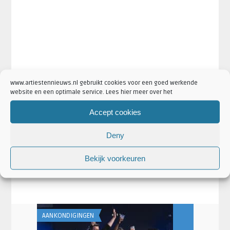
www.artiestennieuws.nl gebruikt cookies voor een goed werkende
website en een optimale service. Lees hier meer over het
Accept cookies
Deny
·
Artikel Tags:
AFAS Live Amsterdam
Elbow
Bekijk voorkeuren
·
·
Artikel Categorieën:
Aankondigingen
Artiesten
·
·
Concertaankondigingen
Elbow Nieuws
Nieuws
AANKONDIGINGEN
AANKONDIGING