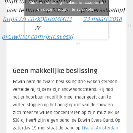
blijft tot het eind van dit
Op
Klik om marketing cookies te accepteren
jaar te horen op 538! >
en deze inhoud in te schakelen
(@eversstaatop)
https://t.co/XQbHoMlXU3
23 maart 2018
??
pic.twitter.com/jxTCsEesxj
Geen makkelijke beslissing
Edwin nam de zware beslissing drie weken geleden,
vertelde hij tijdens zijn show vanochtend. Hij had
het er hoorbaar moeilijk mee, maar geeft aan te
willen stoppen op het hoogtepunt van de show en
zich meer te willen concentreren op zijn muziek. De
538-dj heeft zijn eigen band, de Edwin Evers Band. Op
zaterdag 19 mei staat de band op
Live at Amsterdam