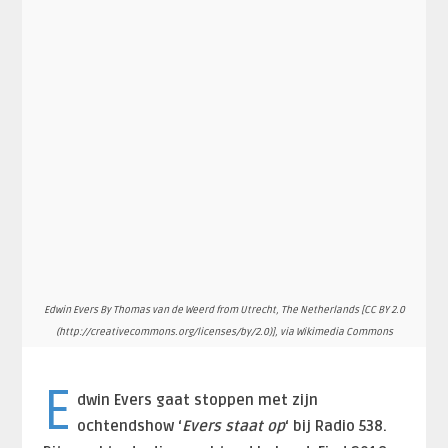
Edwin Evers By Thomas van de Weerd from Utrecht, The Netherlands [CC BY 2.0
(http://creativecommons.org/licenses/by/2.0)], via Wikimedia Commons
E
dwin Evers gaat stoppen met zijn
ochtendshow ‘
Evers staat op
‘ bij Radio 538.