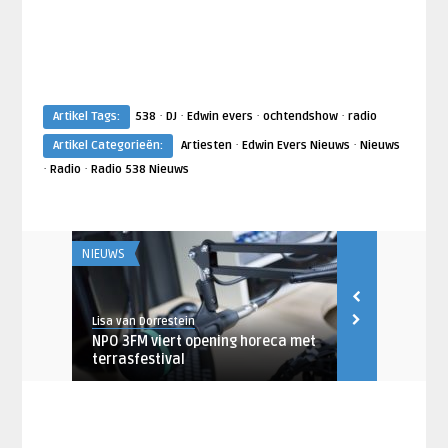
·
·
·
·
Artikel Tags:
538
DJ
Edwin evers
ochtendshow
radio
·
·
Artikel Categorieën:
Artiesten
Edwin Evers Nieuws
Nieuws
·
·
Radio
Radio 538 Nieuws
NIEUWS
AANKONDIGING
Lisa van Dorrestein
Lisa van Dorres
olgend
NPO 3FM viert opening horeca met
Veronica or
terrasfestival
concerten i