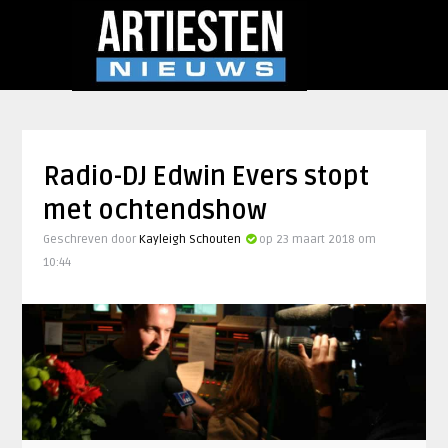
Radio-DJ Edwin Evers stopt
met ochtendshow
Geschreven door
Kayleigh Schouten
op 23 maart 2018 om
10:44