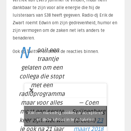
vertrek van Evers jammer te vinden, maar hem
dankbaar te zijn voor alle energie die hij de
luisteraars van 538 heeft gegeven. Radio-dj Erik de
Zwart roemt Edwin om zijn gedrevenheid, humor en
zijn vermogen om de zaken net iets anders te
benaderen.
N
ooit een
Ook op Twitter stromen de reacties binnen.
traantje
gelaten om een
collega die stopt
met een
radioprogramma
maar voor alles
— Coen
moet een eerste
Swijnenberg
Klik om marketing cookies te accepteren
keer zijn. Wat wil
en deze inhoud in te schakelen
(@coen)
23
je ook na 21 jaar
maart 2018