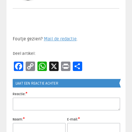
Foutje gezien?
Mail de redactie
.​
Deel artikel:
Facebook
Copy
WhatsApp
X
Print
Delen
Link
LAAT EEN REACTIE ACHTER
*
Reactie:
*
*
Naam:
E-mail: