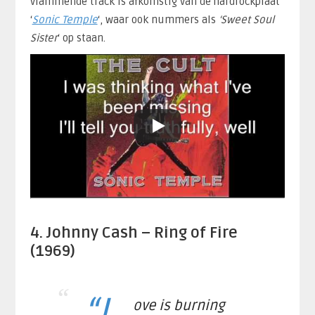
vlammende track is afkomstig van de hardrockplaat
‘
Sonic Temple
‘, waar ook nummers als
‘Sweet Soul
Sister
‘ op staan.
4. Johnny Cash – Ring of Fire
(1969)
“L
ove is burning