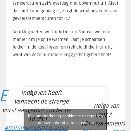
temperaturen zelfs overdag niet boven nul uit. Alsof
dat niet koud genoeg is, zorgt de wind nog eens voor
gevoelstemperaturen tot -17!
Gelukkig weten wij bij Artiesten Nieuws wel een
manier om je op te warmen. Laat je schaatsen
lekker in de kast liggen en trek die dikke trui uit,
want van deze nummers krijg je het geheid heet!
E
indhoven heeft
vannacht de strenge
— Helga van
vorst aangetikt! (onder de
Leur ?
Klik om marketing cookies te accepteren
-10,0°C)
en deze inhoud in te schakelen
(@helgavanleur)
#minimumtemperatuur