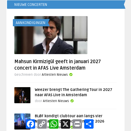
NIEUWE CONCERTEN
AANKONDIGINGEN
Mahsun Kirmizigül geeft in januari 2027
concert in AFAS Live Amsterdam
Geschreven door
Artiesten Nieuws
Weezer brengt The Gathering Tour in 2027
naar AFAS Live in Amsterdam
door
Artiesten Nieuws
BLØF kondigt clubtour aan langs vier
Facebook
Copy
WhatsApp
X
Print
Delen
Nederlandse poppodia in najaar 2026
Link
door
Artiesten Nieuws