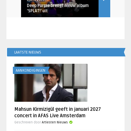
 en
Deep Purple brengt nieuw album
Muse brengt
..
‘SPLAT!’ uit
Signal’ uit
LAATSTE NIEUWS
AANKONDIGINGEN
Mahsun Kirmizigül geeft in januari 2027
concert in AFAS Live Amsterdam
Geschreven door
Artiesten Nieuws