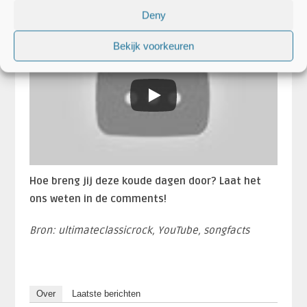
rockband op nummer 1, in onze top 10 lijst, staat!
Deny
Bekijk voorkeuren
Hoe breng jij deze koude dagen door? Laat het
ons weten in de comments!
Bron: ultimateclassicrock, YouTube, songfacts
Over
Laatste berichten