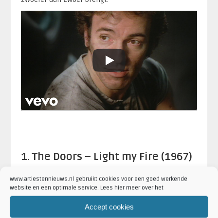
1. The Doors – Light my Fire (1967)
Als er een song is die je in vuur en vlam zet, dan is
www.artiestennieuws.nl gebruikt cookies voor een goed werkende
deze het wel. De vonken vliegen ervan af in de
website en een optimale service. Lees hier meer over het
legendarische klassieker
. Het kan dan ook niet
Accept cookies
anders dan dat deze hit van de psychedelische-