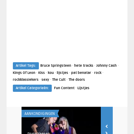
·
·
·
Artikel Tags:
Bruce Springsteen
hete tracks
Johnny Cash
·
·
·
·
·
·
Kings Of Leon
Kiss
kou
lijstjes
pat benatar
rock
·
·
·
rockklassiekers
sexy
The Cult
The doors
·
Artikel Categorieën:
Fun Content
Lijstjes
AANKONDIGINGEN
AANKONDIGING
Djuna Vaesen
Djuna Vaesen