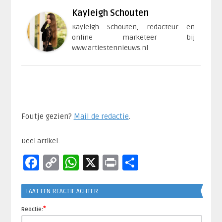
Kayleigh Schouten
Kayleigh Schouten, redacteur en
online marketeer bij
www.artiestennieuws.nl
Foutje gezien?
Mail de redactie
.​
Deel artikel:
Facebook
Copy
WhatsApp
X
Print
Delen
Link
LAAT EEN REACTIE ACHTER
*
Reactie: