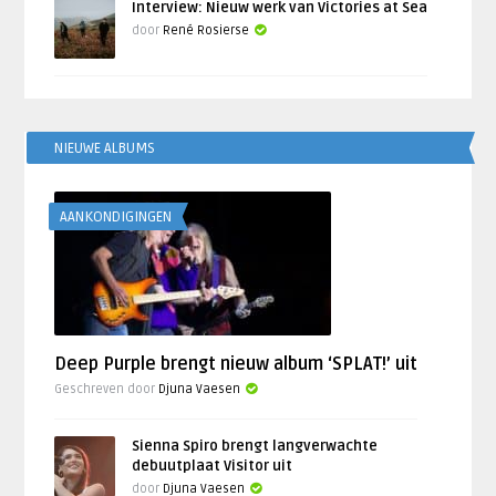
Interview: Nieuw werk van Victories at Sea
door
René Rosierse
NIEUWE ALBUMS
AANKONDIGINGEN
Deep Purple brengt nieuw album ‘SPLAT!’ uit
Geschreven door
Djuna Vaesen
Sienna Spiro brengt langverwachte
debuutplaat Visitor uit
door
Djuna Vaesen