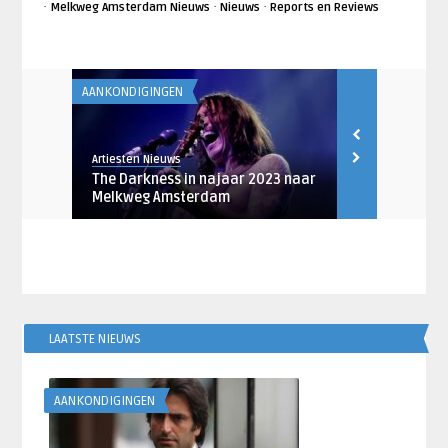
·
·
·
Melkweg Amsterdam Nieuws
Nieuws
Reports en Reviews
AANKONDIGINGEN
AANKONDIGING
Artiesten Nieuws
Artiesten Nieu
naar
The Darkness in najaar 2023 naar
Sophie Ellis
...
Melkweg Amsterdam
Amsterdam 
LAATSTE NIEUWS
AANKONDIGINGEN