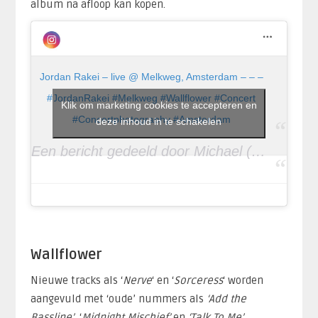
album na afloop kan kopen.
Jordan Rakei – live @ Melkweg, Amsterdam – – –
#JordanRakei #Melkweg #Wallflower #Concert
Klik om marketing cookies te accepteren en
#Concertphotography #Amsterdam
deze inhoud in te schakelen
Een bericht gedeeld door Michael (@kattenbeld) op
Wallflower
Nieuwe tracks als ‘
Nerve
‘ en ‘
Sorceress
‘ worden
aangevuld met ‘oude’ nummers als
‘Add the
Bassline’
, ‘
Midnight Mischief’
en
‘Talk To Me’
.