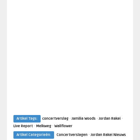
·
·
·
Artikel Tags:
concertverslag
Jamilia Woods
Jordan Rakei
·
·
Live Report
Melkweg
Wallflower
·
Artikel Categorieën:
Concertverslagen
Jordan Rakei Nieuws