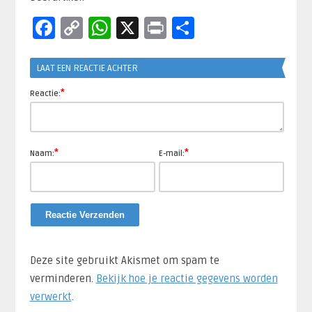
Facebook
Copy
WhatsApp
X
Print
Delen
Link
LAAT EEN REACTIE ACHTER
*
Reactie:
*
*
Naam:
E-mail:
Deze site gebruikt Akismet om spam te
verminderen.
Bekijk hoe je reactie gegevens worden
verwerkt
.