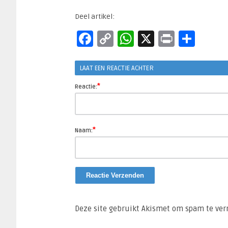
Deel artikel:
Facebook
Copy
WhatsApp
X
Print
Del
Link
LAAT EEN REACTIE ACHTER
*
Reactie:
*
Naam:
Deze site gebruikt Akismet om spam te ve