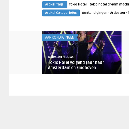
·
Artikel Tags:
Tokio Hotel
tokio hotel dream mach
·
·
Artikel Categorieën:
Aankondigingen
Artiesten
AANKONDIGINGEN
Artiesten Nieuws
Tokio Hotel volgend jaar naar
Amsterdam en Eindhoven
AFAS LIVE NIEUWS
Robin de Roode
De top 15 beste en meest
spectaculaire concerten van 2017!
013 NIEUWS