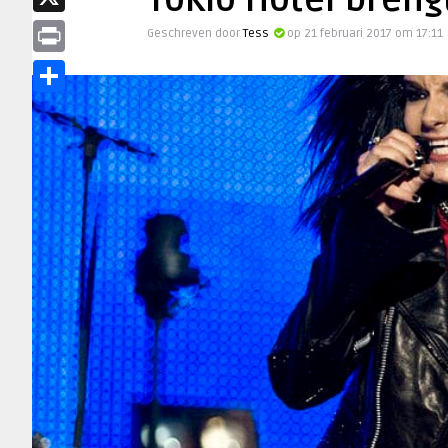
Tokio Hotel breng
X
Geschreven door
Tess
op 21 februari 2017 om 17:11
Print
Delen