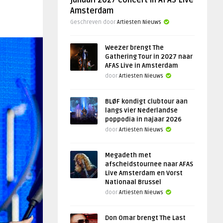
januari 2027 concert in AFAS Live
Amsterdam
Geschreven door
Artiesten Nieuws
Weezer brengt The
Gathering Tour in 2027 naar
AFAS Live in Amsterdam
door
Artiesten Nieuws
BLØF kondigt clubtour aan
langs vier Nederlandse
poppodia in najaar 2026
door
Artiesten Nieuws
Megadeth met
afscheidstournee naar AFAS
Live Amsterdam en Vorst
Nationaal Brussel
door
Artiesten Nieuws
Don Omar brengt The Last