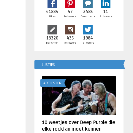
41834
47
3485
11
Likes
Followers
Comments
Followers
13320
435
1984
Berichten
Followers
Followers
LIJSTJES
ARTIESTEN
10 weetjes over Deep Purple die
elke rockfan moet kennen