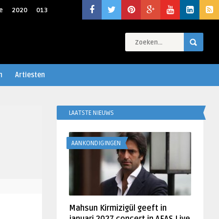
e
2020
013
n
Artiesten
LAATSTE NIEUWS
AANKONDIGINGEN
Mahsun Kirmizigül geeft in