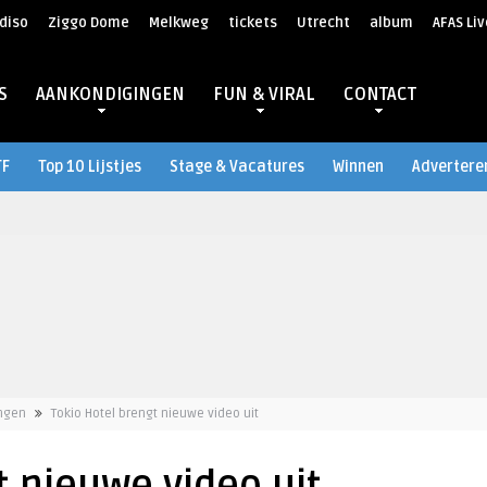
diso
Ziggo Dome
Melkweg
tickets
Utrecht
album
AFAS Liv
S
AANKONDIGINGEN
FUN & VIRAL
CONTACT
TF
Top 10 Lijstjes
Stage & Vacatures
Winnen
Advertere
ngen
Tokio Hotel brengt nieuwe video uit