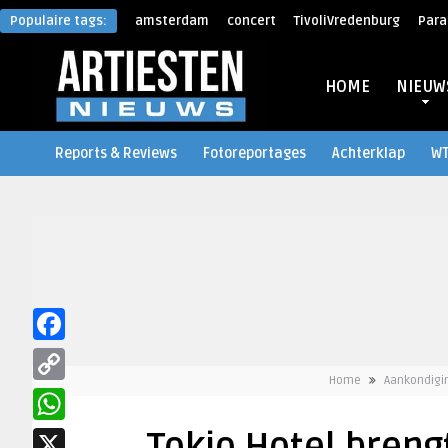
Populaire tags:
amsterdam
concert
TivoliVredenburg
Para
HOME
NIEUW
Reports & Reviews
Fotoreportages
Achterklap
W
Facebook
Home
Aankondigi
Copy
Link
WhatsApp