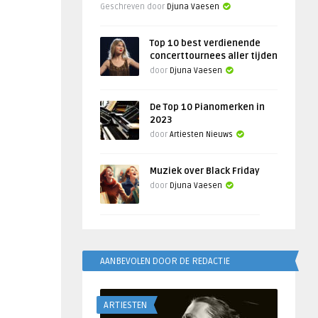
Geschreven door
Djuna Vaesen
Top 10 best verdienende
concerttournees aller tijden
door
Djuna Vaesen
De Top 10 Pianomerken in
2023
door
Artiesten Nieuws
Muziek over Black Friday
door
Djuna Vaesen
AANBEVOLEN DOOR DE REDACTIE
ARTIESTEN