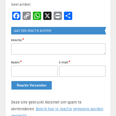
Deel artikel:
Facebook
Copy
WhatsApp
X
Print
Delen
Link
LAAT EEN REACTIE ACHTER
*
Reactie:
*
*
Naam:
E-mail:
Deze site gebruikt Akismet om spam te
verminderen.
Bekijk hoe je reactie gegevens worden
verwerkt
.