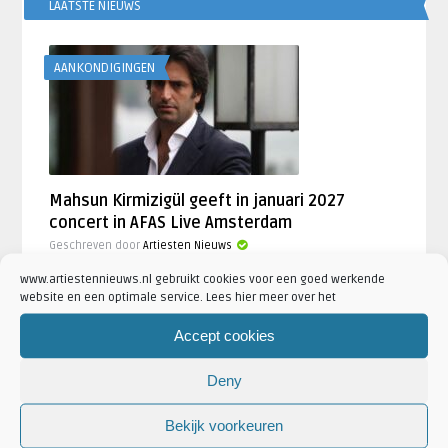
LAATSTE NIEUWS
AANKONDIGINGEN
Mahsun Kirmizigül geeft in januari 2027
concert in AFAS Live Amsterdam
Geschreven door
Artiesten Nieuws
www.artiestennieuws.nl gebruikt cookies voor een goed werkende
website en een optimale service. Lees hier meer over het
Weezer brengt The Gathering Tour in 2027
naar AFAS Live in Amsterdam
Accept cookies
door
Artiesten Nieuws
Deny
BLØF kondigt clubtour aan langs vier
Nederlandse poppodia in najaar 2026
Bekijk voorkeuren
door
Artiesten Nieuws