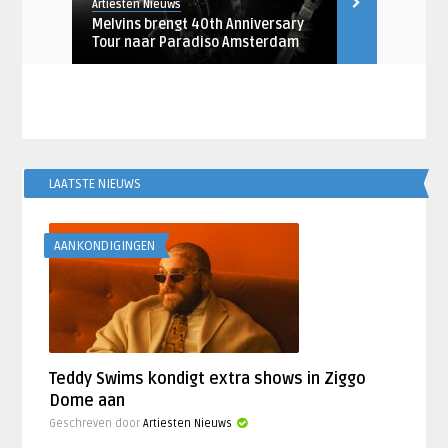
Artiesten Nieuws
Artiesten Nieu
langs
Melvins brengt 40th Anniversary
Ilse DeLang
Tour naar Paradiso Amsterdam
langs Neder
LAATSTE NIEUWS
AANKONDIGINGEN
Teddy Swims kondigt extra shows in Ziggo
Dome aan
Geschreven door
Artiesten Nieuws