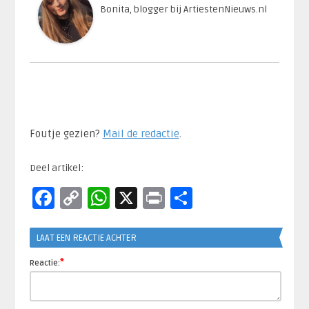
Bonita, blogger bij ArtiestenNieuws.nl
Foutje gezien?
Mail de redactie
.​
Deel artikel:
Facebook
Copy
WhatsApp
X
Print
Delen
Link
LAAT EEN REACTIE ACHTER
*
Reactie: