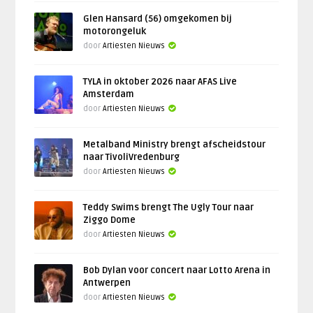
Glen Hansard (56) omgekomen bij
motorongeluk
door
Artiesten Nieuws
TYLA in oktober 2026 naar AFAS Live
Amsterdam
door
Artiesten Nieuws
Metalband Ministry brengt afscheidstour
naar TivoliVredenburg
door
Artiesten Nieuws
Teddy Swims brengt The Ugly Tour naar
Ziggo Dome
door
Artiesten Nieuws
Bob Dylan voor concert naar Lotto Arena in
Antwerpen
door
Artiesten Nieuws