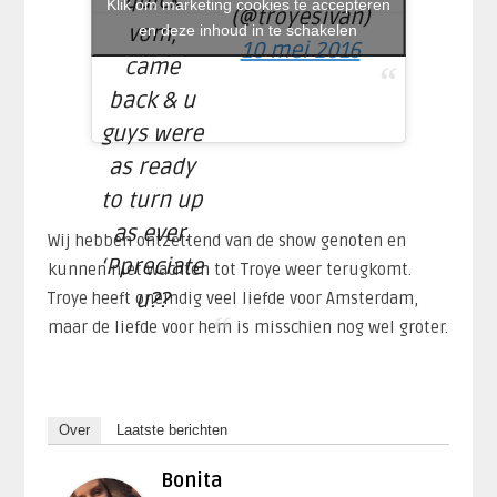
quick
Klik om marketing cookies te accepteren
(@troyesivan)
vom,
en deze inhoud in te schakelen
10 mei 2016
came
back & u
guys were
as ready
to turn up
as ever.
Wij hebben ontzettend van de show genoten en
‘Ppreciate
kunnen niet wachten tot Troye weer terugkomt.
u??
Troye heeft oneindig veel liefde voor Amsterdam,
maar de liefde voor hem is misschien nog wel groter.
Over
Laatste berichten
Bonita