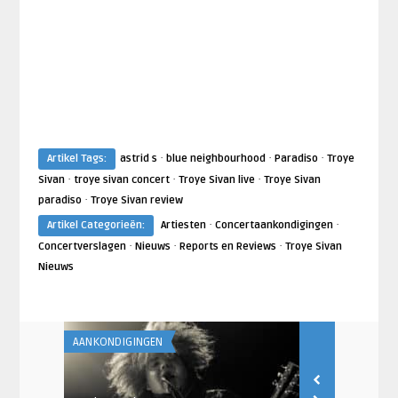
·
·
·
Artikel Tags:
astrid s
blue neighbourhood
Paradiso
Troye
·
·
·
Sivan
troye sivan concert
Troye Sivan live
Troye Sivan
·
paradiso
Troye Sivan review
·
·
Artikel Categorieën:
Artiesten
Concertaankondigingen
·
·
·
Concertverslagen
Nieuws
Reports en Reviews
Troye Sivan
Nieuws
AANKONDIGINGEN
013 NIEUWS