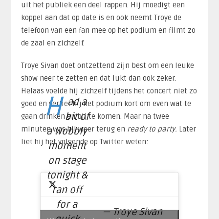
uit het publiek een deel rappen. Hij moedigt een
koppel aan dat op date is en ook neemt Troye de
telefoon van een fan mee op het podium en filmt zo
de zaal en zichzelf.
Troye Sivan doet ontzettend zijn best om een leuke
show neer te zetten en dat lukt dan ook zeker.
Helaas voelde hij zichzelf tijdens het concert niet zo
H
ad a
goed en verliet hij het podium kort om even wat te
bit of
gaan drinken en bij te komen. Maar na twee
minuten was hij weer terug en
ready to party.
Later
a wobbly
liet hij het volgende op Twitter weten:
moment
on stage
tonight &
ran off
for a
— Troye Sivan