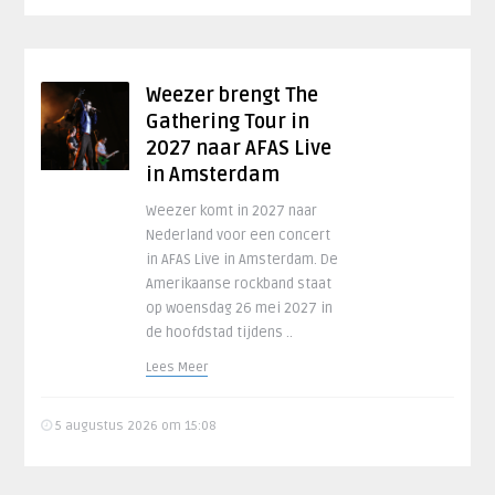
Weezer brengt The
Gathering Tour in
2027 naar AFAS Live
in Amsterdam
Weezer komt in 2027 naar
Nederland voor een concert
in AFAS Live in Amsterdam. De
Amerikaanse rockband staat
op woensdag 26 mei 2027 in
de hoofdstad tijdens ..
Lees Meer
5 augustus 2026 om 15:08