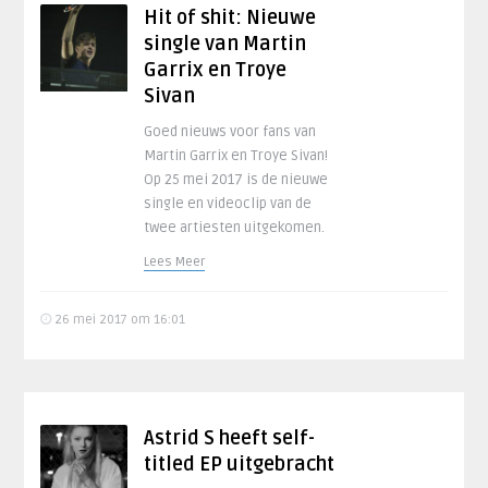
Hit of shit: Nieuwe
single van Martin
Garrix en Troye
Sivan
Goed nieuws voor fans van
Martin Garrix en Troye Sivan!
Op 25 mei 2017 is de nieuwe
single en videoclip van de
twee artiesten uitgekomen.
Lees Meer
26 mei 2017 om 16:01
Astrid S heeft self-
titled EP uitgebracht