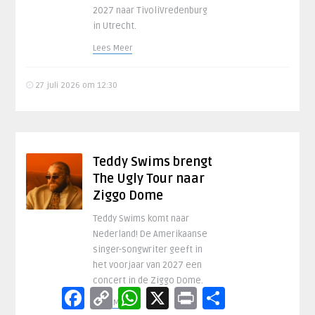
2027 naar TivoliVredenburg
in Utrecht.
Lees Meer
27 juli 2026 om 12:30
Teddy Swims brengt
The Ugly Tour naar
Ziggo Dome
Teddy Swims komt naar
Nederland! De Amerikaanse
singer-songwriter geeft in
het voorjaar van 2027 een
concert in de Ziggo Dome.
Facebook
Copy
WhatsApp
X
Print
Delen
Lees Meer
Link