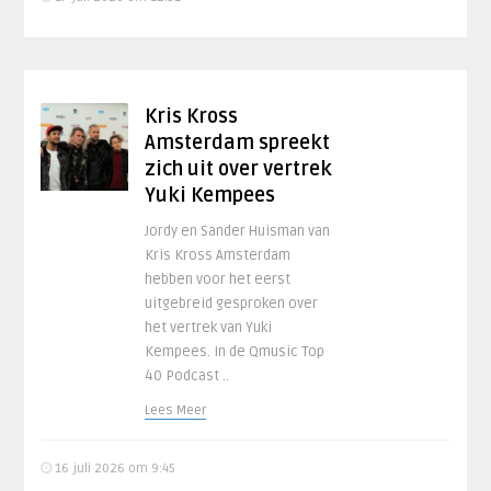
Kris Kross
Amsterdam spreekt
zich uit over vertrek
Yuki Kempees
Jordy en Sander Huisman van
Kris Kross Amsterdam
hebben voor het eerst
uitgebreid gesproken over
het vertrek van Yuki
Kempees. In de Qmusic Top
40 Podcast ..
Lees Meer
16 juli 2026 om 9:45