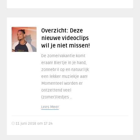
Overzicht: Deze
nieuwe videoclips
wil je niet missen!
De zomervakantie komt
eraan! Biertje in je hand,
zonnebril op en natuurlijk
een lekker muziekje aan!
Momenteel worden er
ontzettend veel
(zomer)liedjes ..
Lees Meer
11 juni 2018 om 17:24