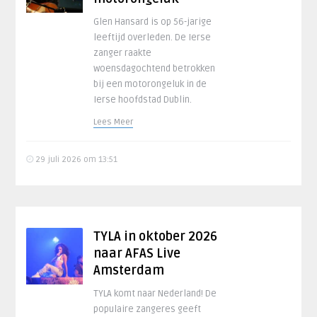
Glen Hansard is op 56-jarige
leeftijd overleden. De Ierse
zanger raakte
woensdagochtend betrokken
bij een motorongeluk in de
Ierse hoofdstad Dublin.
Lees Meer
29 juli 2026 om 13:51
TYLA in oktober 2026
naar AFAS Live
Amsterdam
TYLA komt naar Nederland! De
populaire zangeres geeft