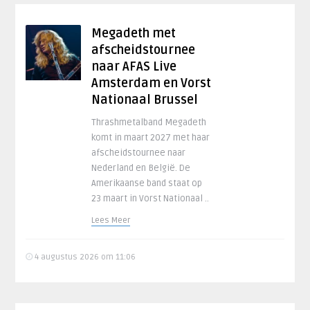
Megadeth met
afscheidstournee
naar AFAS Live
Amsterdam en Vorst
Nationaal Brussel
Thrashmetalband Megadeth
komt in maart 2027 met haar
afscheidstournee naar
Nederland en België. De
Amerikaanse band staat op
23 maart in Vorst Nationaal ..
Lees Meer
4 augustus 2026 om 11:06