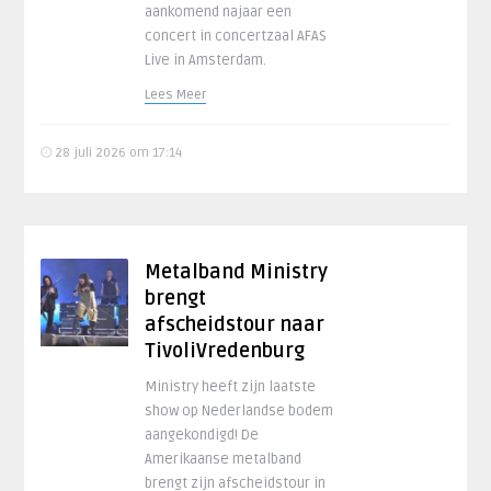
aankomend najaar een
concert in concertzaal AFAS
Live in Amsterdam.
Lees Meer
28 juli 2026 om 17:14
Metalband Ministry
brengt
afscheidstour naar
TivoliVredenburg
Ministry heeft zijn laatste
show op Nederlandse bodem
aangekondigd! De
Amerikaanse metalband
brengt zijn afscheidstour in