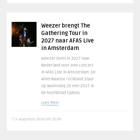
Weezer brengt The
Gathering Tour in
2027 naar AFAS Live
in Amsterdam
Weezer komt in 2027 naar
Nederland voor een concert
in AFAS Live in Amsterdam. De
Amerikaanse rockband staat
op woensdag 26 mei 2027 in
de hoofdstad tijdens ..
Lees Meer
5 augustus 2026 om 15:08