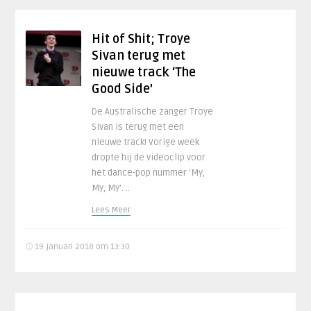
Hit of Shit; Troye
Sivan terug met
nieuwe track ‘The
Good Side’
De Australische zanger Troye
Sivan is terug met een
nieuwe track! Vorige week
dropte hij de videoclip voor
het dance-pop nummer ‘My,
My, My’. ..
Lees Meer
19 januari 2018 om 13:30