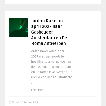
Jordan Rakei in
april 2027 naar
Gashouder
Amsterdam en De
Roma Antwerpen
ordan Rakei komt in april
2027 met zijn grootste
headline-tour tot nu toe naar
de Gashouder in Amsterdam
en De Roma in Antwerpen. De
Nieuw-Zeelands-Australische
..
Lees Meer
15 juli 2026 om 8:28