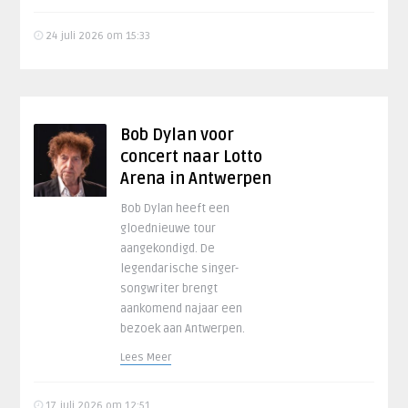
24 juli 2026 om 15:33
Bob Dylan voor
concert naar Lotto
Arena in Antwerpen
Bob Dylan heeft een
gloednieuwe tour
aangekondigd. De
legendarische singer-
songwriter brengt
aankomend najaar een
bezoek aan Antwerpen.
Lees Meer
17 juli 2026 om 12:51