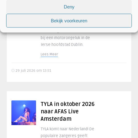
motorongeluk
Deny
Glen Hansard is op 56-jarige
leeftijd overleden. De Ierse
Bekijk voorkeuren
zanger raakte
woensdagochtend betrokken
bij een motorongeluk in de
Ierse hoofdstad Dublin.
Lees Meer
29 juli 2026 om 13:51
TYLA in oktober 2026
naar AFAS Live
Amsterdam
TYLA komt naar Nederland! De
populaire zangeres geeft