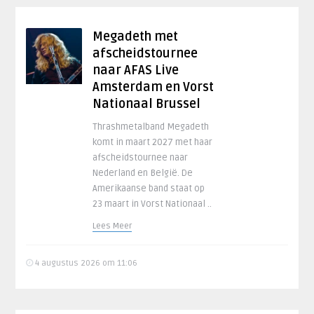
Megadeth met
afscheidstournee
naar AFAS Live
Amsterdam en Vorst
Nationaal Brussel
Thrashmetalband Megadeth
komt in maart 2027 met haar
afscheidstournee naar
Nederland en België. De
Amerikaanse band staat op
23 maart in Vorst Nationaal ..
Lees Meer
4 augustus 2026 om 11:06