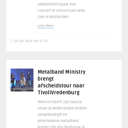
aankomend najaar een
concert in concertzaal AFAS
Live in Amsterdam.
Lees Meer
28 juli 2026 om 17:14
Metalband Ministry
brengt
afscheidstour naar
TivoliVredenburg
Ministry heeft zijn laatste
show op Nederlandse bodem
aangekondigd! De
Amerikaanse metalband
brengt zijn afscheidstour in