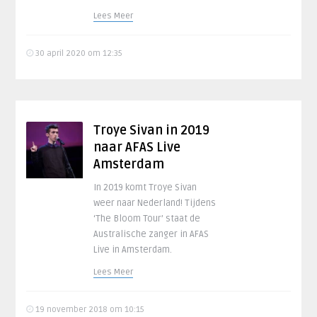
Lees Meer
30 april 2020 om 12:35
Troye Sivan in 2019
naar AFAS Live
Amsterdam
In 2019 komt Troye Sivan
weer naar Nederland! Tijdens
‘The Bloom Tour’ staat de
Australische zanger in AFAS
Live in Amsterdam.
Lees Meer
19 november 2018 om 10:15