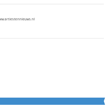
www.artiestennieuws.nl
en