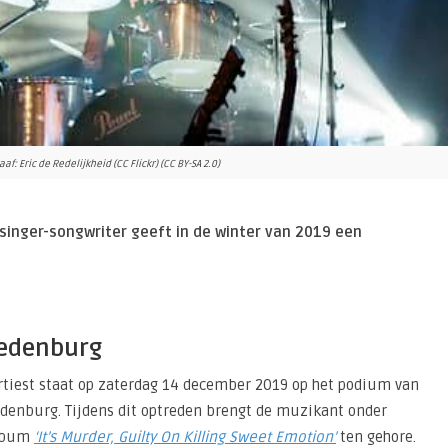
af: Eric de Redelijkheid (CC Flickr) (CC BY-SA 2.0)
 singer-songwriter geeft in de winter van 2019 een
redenburg
rtiest staat op zaterdag 14 december 2019 op het podium van
redenburg. Tijdens dit optreden brengt de muzikant onder
album
‘It’s Murder, Guilty On Killing Sweet Emotion’
ten gehore.