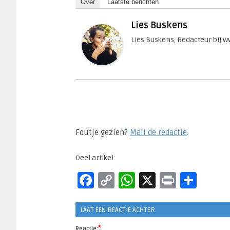
Over
Laatste berichten
Lies Buskens
Lies Buskens, Redacteur bij 
Foutje gezien?
Mail de redactie
.​
Deel artikel:
Facebook
Copy
WhatsApp
X
Print
Del
Link
LAAT EEN REACTIE ACHTER
*
Reactie: