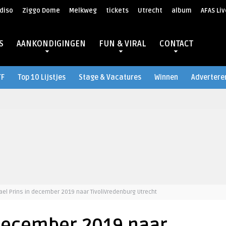
diso
Ziggo Dome
Melkweg
tickets
Utrecht
album
AFAS Liv
S
AANKONDIGINGEN
FUN & VIRAL
CONTACT
TF
Top 10 Lijstjes
Stage & Vacatures
Winnen
Advertere
ael Prins in december 2019 naar TivoliVredenburg Utrecht