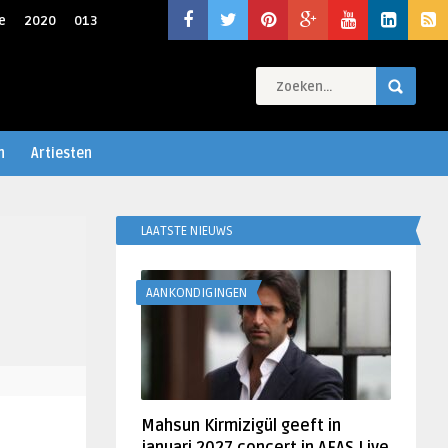
e
2020
013
n
Artiesten
LAATSTE NIEUWS
AANKONDIGINGEN
Mahsun Kirmizigül geeft in