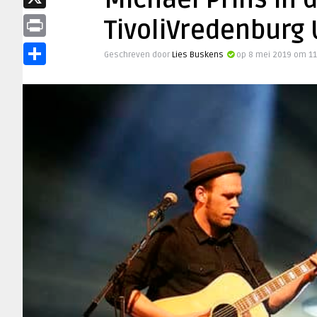
Michael Prins in
X
TivoliVredenburg 
Print
Geschreven door
Lies Buskens
op 8 mei 2019 om 11
Delen