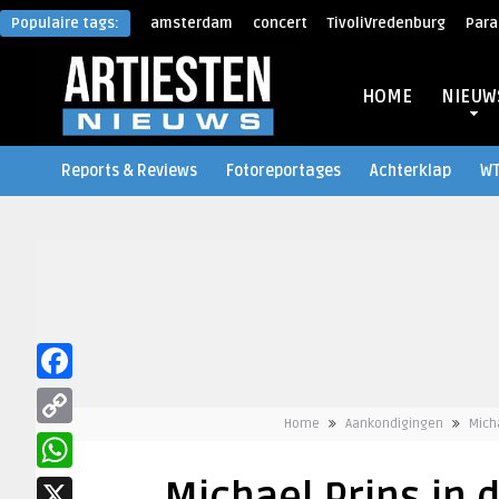
Populaire tags:
amsterdam
concert
TivoliVredenburg
Para
HOME
NIEUW
Reports & Reviews
Fotoreportages
Achterklap
W
Facebook
Home
Aankondigingen
Mich
Copy
Link
WhatsApp