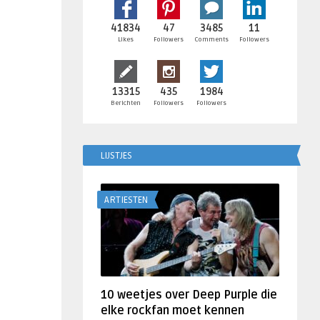
41834
47
3485
11
Likes
Followers
Comments
Followers
13315
435
1984
Berichten
Followers
Followers
LIJSTJES
ARTIESTEN
10 weetjes over Deep Purple die
elke rockfan moet kennen