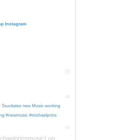
 op Instagram
r Tourdates new Music-working
ing #newmusic #michaelprins
Een bericht gedeeld door (@michaelprinsmusic) op
22 Apr 2019 om 11:50 (PDT)