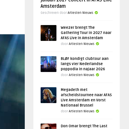
januari 2027 concert in AFAS Live
Amsterdam
Geschreven door
Artiesten Nieuws
Weezer brengt The
Gathering Tour in 2027 naar
AFAS Live in Amsterdam
door
Artiesten Nieuws
BLØF kondigt clubtour aan
langs vier Nederlandse
poppodia in najaar 2026
door
Artiesten Nieuws
Megadeth met
afscheidstournee naar AFAS
Live Amsterdam en Vorst
Nationaal Brussel
door
Artiesten Nieuws
Don Omar brengt The Last