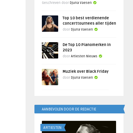
Geschreven door
Djuna Vaesen
Top 10 best verdienende
concerttournees aller tijden
door
Djuna Vaesen
De Top 10 Pianomerken in
2023
door
Artiesten Nieuws
Muziek over Black Friday
door
Djuna Vaesen
AANBEVOLEN DOOR DE REDACTIE
ARTIESTEN