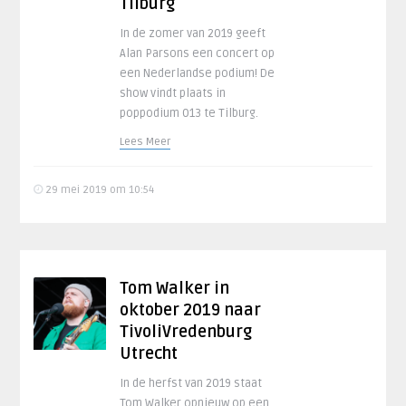
Tilburg
In de zomer van 2019 geeft
Alan Parsons een concert op
een Nederlandse podium! De
show vindt plaats in
poppodium 013 te Tilburg.
Lees Meer
29 mei 2019 om 10:54
Tom Walker in
oktober 2019 naar
TivoliVredenburg
Utrecht
In de herfst van 2019 staat
Tom Walker opnieuw op een