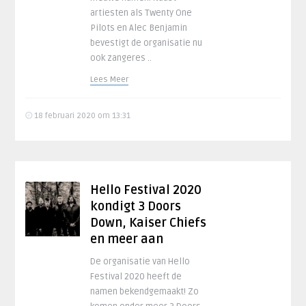
artiesten als Twenty One
Pilots en Alec Benjamin
bevestigt de organisatie nu
ook zangeres ..
Lees Meer
18 februari 2020 om 13:31
Hello Festival 2020
kondigt 3 Doors
Down, Kaiser Chiefs
en meer aan
De organisatie van Hello
Festival 2020 heeft de
namen bekendgemaakt! Zo