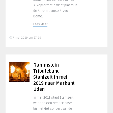
K-Popformatie vindt plaats in
de Amsterdamse Ziggo
Dome.
Lees Meer
7 mei 2019 om 17:29
Rammstein
Tributeband
Stahlzeit in mei
2019 naar Markant
Uden
In mei 2019 staat Stahlzeit
weer op een Nederlandse
bühne! Het concert van de