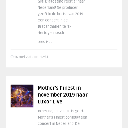
Gigi D’agostino reist af naar
Nederland! De producer
geeft in de herfst van 2019
een concert in de
Brabanthallen te ‘s-
Hertogenbosch.
Lees Meer
16 mei 2019 om 12:41
Mother’s Finest in
november 2019 naar
Luxor Live
In het najaar van 2019 geeft
Mother’s Finest opnieuw een
concert in Nederland! De