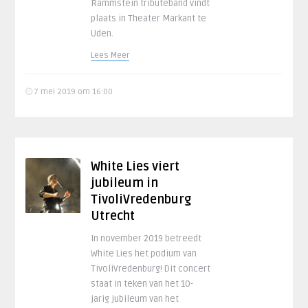
Rammstein tributeband vindt
plaats in Theater Markant te
Uden.
Lees Meer
7 mei 2019 om 16:00
White Lies viert
jubileum in
TivoliVredenburg
Utrecht
In november 2019 betreedt
White Lies het podium van
TivoliVredenburg! Dit concert
staat in teken van het 10-
jarig jubileum van het