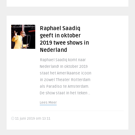
Raphael Saadiq
geeft in oktober
2019 twee shows in
Nederland
Raphael Saadiq komt naar
Nederland! In oktober 2019
staat het Amerikaanse icoon
in zowel Theater Rotterdam
als Paradiso te Amsterdam.
De show staat in het teken ..
Lees Meer
11 juni 2019 om 13:11