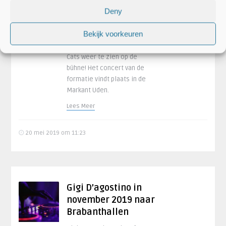
Tribute to The Cats
Deny
in juni 2019 naar
Markant Uden
Bekijk voorkeuren
In juni 2019 is Tribute to The
Cats weer te zien op de
bühne! Het concert van de
formatie vindt plaats in de
Markant Uden.
Lees Meer
20 mei 2019 om 11:23
Gigi D’agostino in
november 2019 naar
Brabanthallen