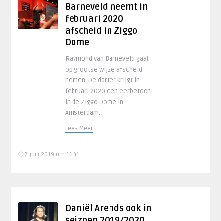
Barneveld neemt in
februari 2020
afscheid in Ziggo
Dome
Raymond van Barneveld gaat
op grootse wijze afscheid
nemen. De darter krijgt in
februari 2020 een eerbetoon
in de Ziggo Dome in
Amsterdam.
Lees Meer
7 juni 2019 om 11:41
Daniël Arends ook in
seizoen 2019/2020