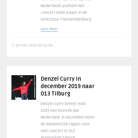
Nederlands podium! Het
concert vindt plaats in de
Utrechtse TivoliVredenburg.
Lees Meer
28 mei 2019 om 11:00
Denzel Curry in
december 2019 naar
013 Tilburg
Denzel Curry brengt eind
2019 een bezoek aan
Nederland. In december komt
de dynamische rapper voor
een concert in 013
Poppodium Tilburg.