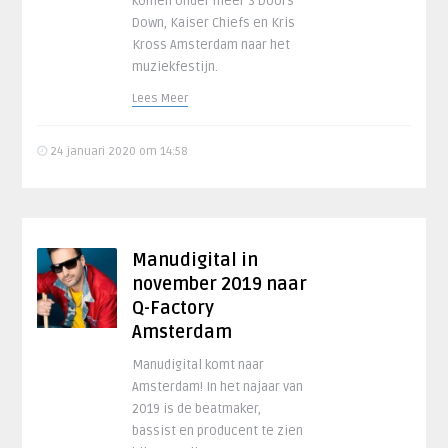
komen onder meer 3 Doors
Down, Kaiser Chiefs en Kris
Kross Amsterdam naar het
muziekfestijn.
Lees Meer
24 januari 2020 om 14:58
Manudigital in
november 2019 naar
Q-Factory
Amsterdam
Manudigital komt naar
Amsterdam! In het najaar van
2019 is de beatmaker,
bassist en producent te zien