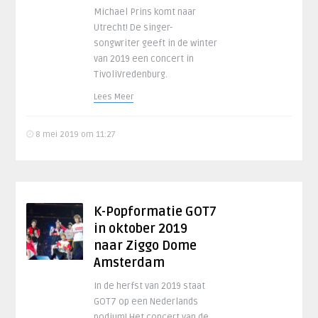
Michael Prins komt naar
Utrecht! De singer-
songwriter geeft in de winter
van 2019 een concert in
TivoliVredenburg.
Lees Meer
8 mei 2019 om 11:27
K-Popformatie GOT7
in oktober 2019
naar Ziggo Dome
Amsterdam
In de herfst van 2019 staat
GOT7 op een Nederlands
podium! Het concert van de