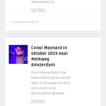
debuutalbum ‘To ..
Lees Meer
7 mei 2019 om 11:23
Conor Maynard in
oktober 2019 naar
Melkweg
Amsterdam
Conor Maynard komt naar
Nederland! De Britse zanger
geeft in het najaar van 2019
een concert in de
Amsterdamse Melkweg.
Lees Meer