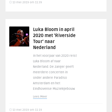
13 mei 2019 om 11:39
Luka Bloom in april
2020 met ‘Riverside
Tour’ naar
Nederland
In het voorjaar van 2020 reist
Luka Bloom af naar
Nederland. De zanger geeft
meerdere concerten in
onder andere Paradiso
Amsterdam en het
Eindhovense Muziekgebouw.
Lees Meer
13 mei 2019 om 11:19