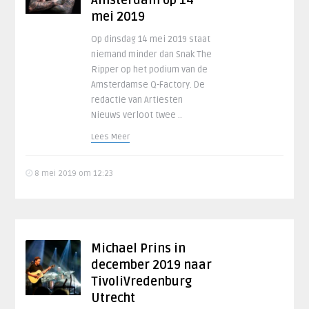
Amsterdam op 14
mei 2019
Op dinsdag 14 mei 2019 staat
niemand minder dan Snak The
Ripper op het podium van de
Amsterdamse Q-Factory. De
redactie van Artiesten
Nieuws verloot twee ..
Lees Meer
8 mei 2019 om 12:23
Michael Prins in
december 2019 naar
TivoliVredenburg
Utrecht