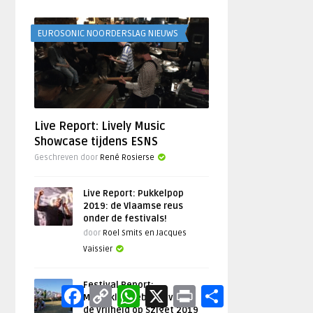
EUROSONIC NOORDERSLAG NIEUWS
Live Report: Lively Music
Showcase tijdens ESNS
Geschreven door
René Rosierse
Live Report: Pukkelpop
2019: de Vlaamse reus
onder de festivals!
door
Roel Smits en Jacques
Vaissier
Festival Report:
Facebook
Copy
WhatsApp
X
Print
Delen
Muziekliefhebbers vieren
Link
de vrijheid op Sziget 2019