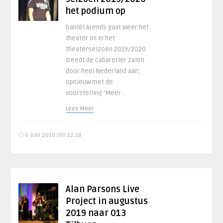
het podium op
Daniël Arends gaat weer het
theater in! In het
theaterseizoen 2019/2020
treedt de cabaretier zalen
door heel Nederland aan,
opnieuw met de
voorstelling ‘Meer ..
Lees Meer
6 juni 2019 om 12:18
Alan Parsons Live
Project in augustus
2019 naar 013