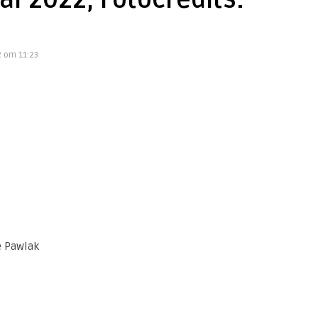
al 2022, Fotocredits:
 om 11:23
e Pawlak