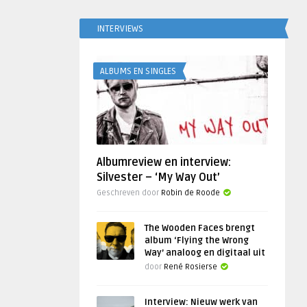
INTERVIEWS
ALBUMS EN SINGLES
Albumreview en interview:
Silvester – ‘My Way Out’
Geschreven door
Robin de Roode
The Wooden Faces brengt
album ‘Flying the Wrong
Way’ analoog en digitaal uit
door
René Rosierse
Interview: Nieuw werk van