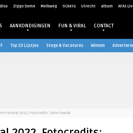
diso
Ziggo Dome
Melkweg
tickets
Utrecht
album
AFAS Liv
S
AANKONDIGINGEN
FUN & VIRAL
CONTACT
TF
Top 10 Lijstjes
Stage & Vacatures
Winnen
Advertere
rm Festival 2022, Fotocredits: Toine Pawlak