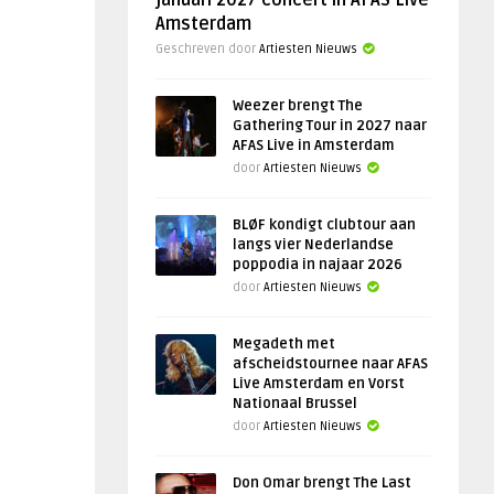
januari 2027 concert in AFAS Live
Amsterdam
Geschreven door
Artiesten Nieuws
Weezer brengt The
Gathering Tour in 2027 naar
AFAS Live in Amsterdam
door
Artiesten Nieuws
BLØF kondigt clubtour aan
langs vier Nederlandse
poppodia in najaar 2026
door
Artiesten Nieuws
Megadeth met
afscheidstournee naar AFAS
Live Amsterdam en Vorst
Nationaal Brussel
door
Artiesten Nieuws
Don Omar brengt The Last