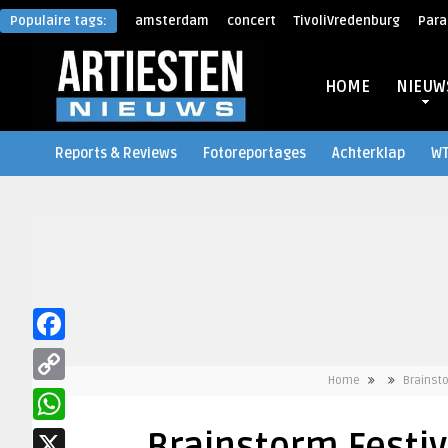
Populaire tags:
amsterdam
concert
TivoliVredenburg
Para
HOME
NIEUW
Reports & Reviews
Fotoreportages
Achterklap
W
Facebook
Home
Brainsto
Copy
Link
WhatsApp