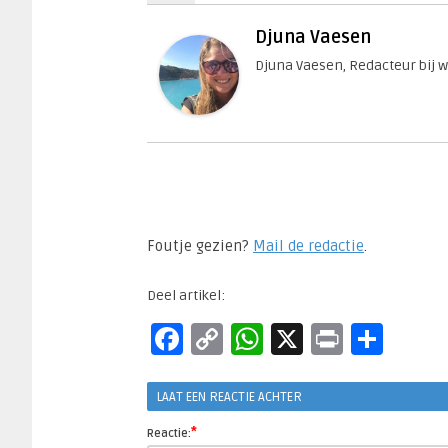
Djuna Vaesen
Djuna Vaesen, Redacteur bij 
Foutje gezien?
Mail de redactie
.​
Deel artikel:
Facebook
Copy
WhatsApp
X
Print
Del
Link
LAAT EEN REACTIE ACHTER
*
Reactie: