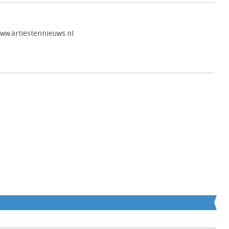
www.artiestennieuws.nl
en