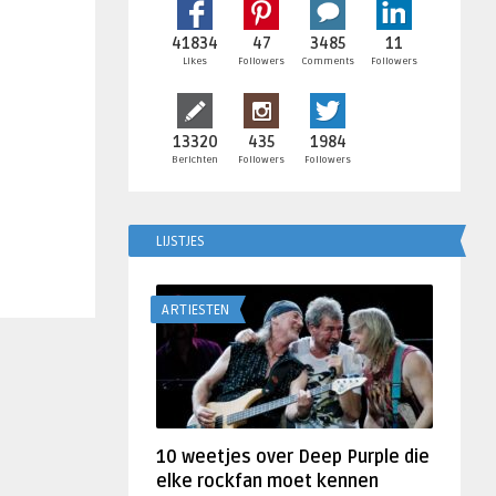
41834
47
3485
11
Likes
Followers
Comments
Followers
13320
435
1984
Berichten
Followers
Followers
LIJSTJES
ARTIESTEN
10 weetjes over Deep Purple die
elke rockfan moet kennen