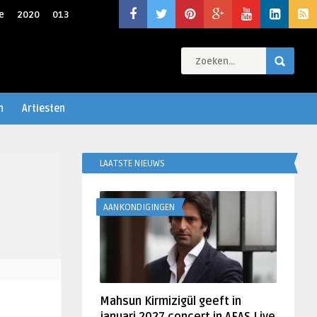
e
2020
013
n
Artiesten
LAATSTE NIEUWS
AANKONDIGINGEN
Mahsun Kirmizigül geeft in