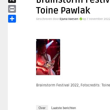
Brainstorm Festiv
X
Toine Pawlak
Print
Geschreven door
Djuna Vaesen
op 7 november 2022
Delen
Brainstorm Festival 2022, Fotocredits: Toin
Over
Laatste berichten