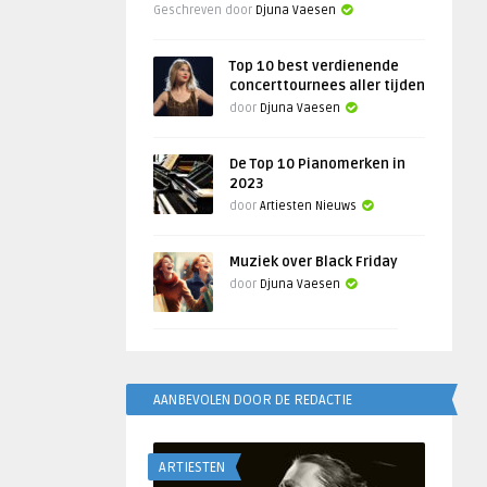
Geschreven door
Djuna Vaesen
Top 10 best verdienende
concerttournees aller tijden
door
Djuna Vaesen
De Top 10 Pianomerken in
2023
door
Artiesten Nieuws
Muziek over Black Friday
door
Djuna Vaesen
AANBEVOLEN DOOR DE REDACTIE
ARTIESTEN