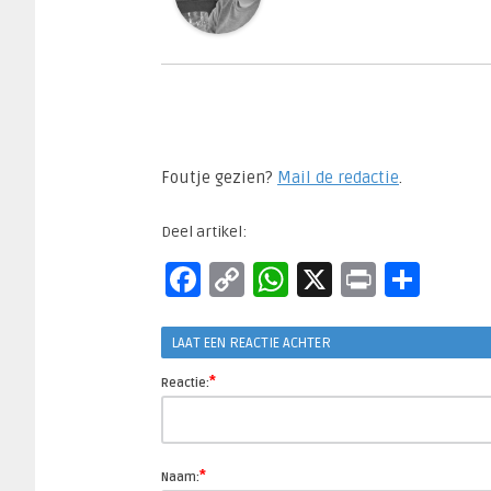
Foutje gezien?
Mail de redactie
.​
Deel artikel:
Facebook
Copy
WhatsApp
X
Print
Del
Link
LAAT EEN REACTIE ACHTER
*
Reactie:
*
Naam: