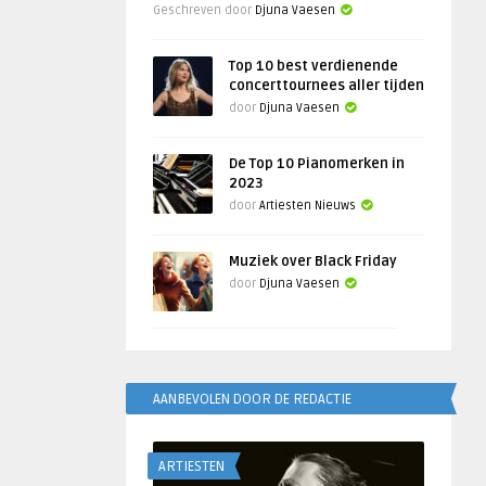
Geschreven door
Djuna Vaesen
Top 10 best verdienende
concerttournees aller tijden
door
Djuna Vaesen
De Top 10 Pianomerken in
2023
door
Artiesten Nieuws
Muziek over Black Friday
door
Djuna Vaesen
AANBEVOLEN DOOR DE REDACTIE
ARTIESTEN