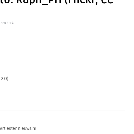
to: Raph_PH (Flickr, CC
0 om 18:49
 2.0)
 Artiestennieuws.nl