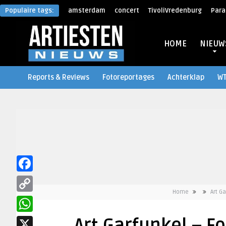
Populaire tags:
amsterdam
concert
TivoliVredenburg
Para
HOME
NIEUW
Reports & Reviews
Fotoreportages
Achterklap
W
Facebook
Home
Art G
Copy
Link
WhatsApp