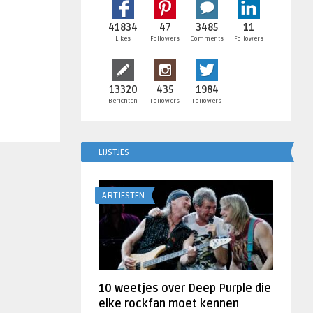
41834
47
3485
11
Likes
Followers
Comments
Followers
13320
435
1984
Berichten
Followers
Followers
LIJSTJES
ARTIESTEN
10 weetjes over Deep Purple die
elke rockfan moet kennen