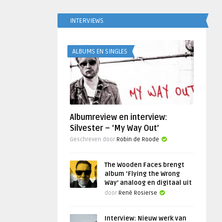
INTERVIEWS
ALBUMS EN SINGLES
Albumreview en interview:
Silvester – ‘My Way Out’
Geschreven door
Robin de Roode
The Wooden Faces brengt
album ‘Flying the Wrong
Way’ analoog en digitaal uit
door
René Rosierse
Interview: Nieuw werk van