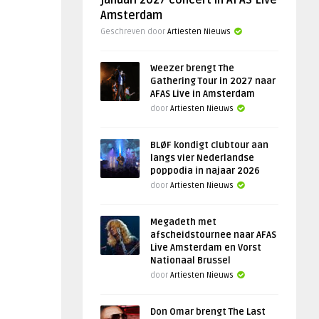
januari 2027 concert in AFAS Live
Amsterdam
Geschreven door
Artiesten Nieuws
Weezer brengt The
Gathering Tour in 2027 naar
AFAS Live in Amsterdam
door
Artiesten Nieuws
BLØF kondigt clubtour aan
langs vier Nederlandse
poppodia in najaar 2026
door
Artiesten Nieuws
Megadeth met
afscheidstournee naar AFAS
Live Amsterdam en Vorst
Nationaal Brussel
door
Artiesten Nieuws
Don Omar brengt The Last