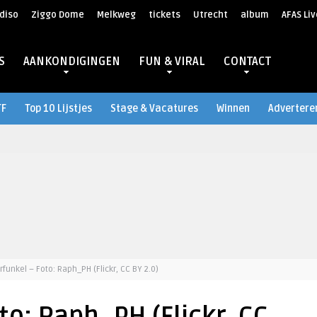
diso
Ziggo Dome
Melkweg
tickets
Utrecht
album
AFAS Liv
S
AANKONDIGINGEN
FUN & VIRAL
CONTACT
TF
Top 10 Lijstjes
Stage & Vacatures
Winnen
Advertere
arfunkel – Foto: Raph_PH (Flickr, CC BY 2.0)