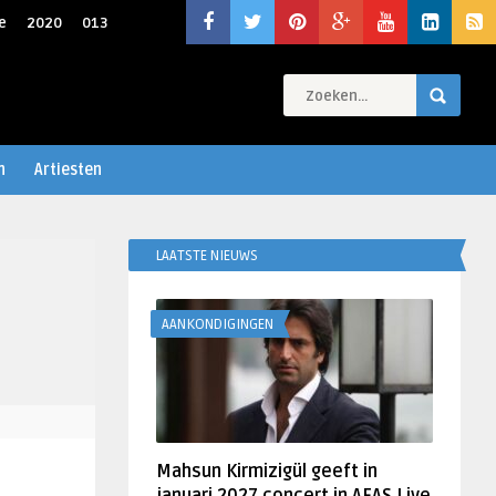
e
2020
013
n
Artiesten
LAATSTE NIEUWS
AANKONDIGINGEN
Mahsun Kirmizigül geeft in