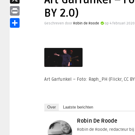
Art Garfunkel – Fo
X
BY 2.0)
Print
Geschreven door
Robin de Roode
op 4 februari 202
Delen
Art Garfunkel – Foto: Raph_PH (Flickr, CC BY
Over
Laatste berichten
Robin De Roode
Robin de Roode, redacteur bij