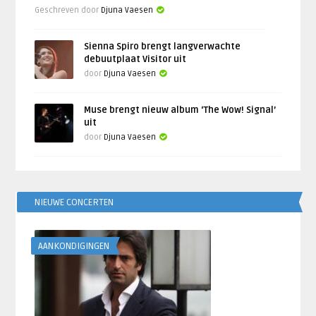
Geschreven door
Djuna Vaesen
Sienna Spiro brengt langverwachte
debuutplaat Visitor uit
door
Djuna Vaesen
Muse brengt nieuw album ‘The Wow! Signal’
uit
door
Djuna Vaesen
NIEUWE CONCERTEN
AANKONDIGINGEN