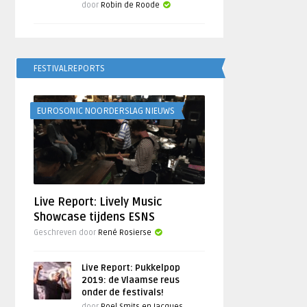
door
Robin de Roode
FESTIVALREPORTS
EUROSONIC NOORDERSLAG NIEUWS
Live Report: Lively Music
Showcase tijdens ESNS
Geschreven door
René Rosierse
Live Report: Pukkelpop
2019: de Vlaamse reus
onder de festivals!
door
Roel Smits en Jacques