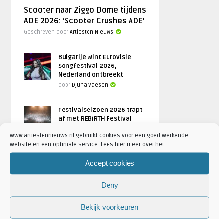
Scooter naar Ziggo Dome tijdens
ADE 2026: ‘Scooter Crushes ADE’
Geschreven door
Artiesten Nieuws
Bulgarije wint Eurovisie
Songfestival 2026,
Nederland ontbreekt
door
Djuna Vaesen
Festivalseizoen 2026 trapt
af met REBiRTH Festival
door
Djuna Vaesen
www.artiestennieuws.nl gebruikt cookies voor een goed werkende
website en een optimale service. Lees hier meer over het
Accept cookies
FOTOREPORTAGES
Deny
FEATURED
Bekijk voorkeuren