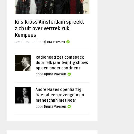
Kris Kross Amsterdam spreekt
zich uit over vertrek Yuki
Kempees
Geschreven door
Djuna Vaesen
Radiohead zet comeback
door: elk jaar twintig shows
op een ander continent
door
Djuna Vaesen
André Hazes openhartig:
‘Niet alleen rozengeur en
maneschijn met Noa’
door
Djuna Vaesen