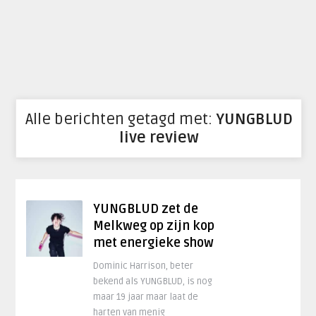
Alle berichten getagd met:
YUNGBLUD
live review
YUNGBLUD zet de
Melkweg op zijn kop
met energieke show
Dominic Harrison, beter
bekend als YUNGBLUD, is nog
maar 19 jaar maar laat de
harten van menig