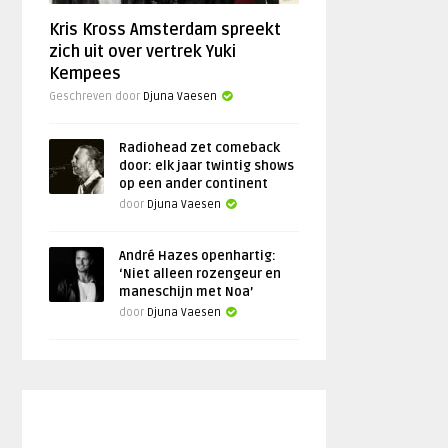
Kris Kross Amsterdam spreekt
zich uit over vertrek Yuki
Kempees
Geschreven door
Djuna Vaesen
Radiohead zet comeback
door: elk jaar twintig shows
op een ander continent
door
Djuna Vaesen
André Hazes openhartig:
‘Niet alleen rozengeur en
maneschijn met Noa’
door
Djuna Vaesen