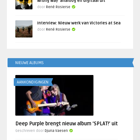
Wrong Way’ analoog en digitaal uit
door
René Rosierse
Interview: Nieuw werk van Victories at Sea
door
René Rosierse
NIEUWE ALBUMS
AANKONDIGINGEN
Deep Purple brengt nieuw album ‘SPLAT!’ uit
Geschreven door
Djuna Vaesen