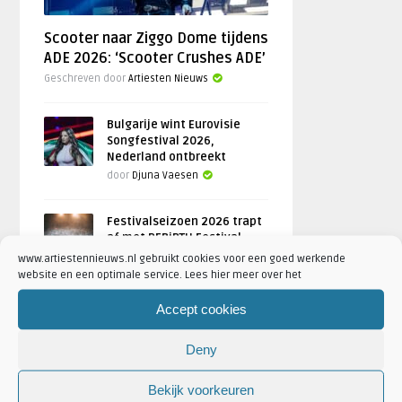
Scooter naar Ziggo Dome tijdens
ADE 2026: ‘Scooter Crushes ADE’
Geschreven door
Artiesten Nieuws
Bulgarije wint Eurovisie
Songfestival 2026,
Nederland ontbreekt
door
Djuna Vaesen
Festivalseizoen 2026 trapt
af met REBiRTH Festival
door
Djuna Vaesen
www.artiestennieuws.nl gebruikt cookies voor een goed werkende
website en een optimale service. Lees hier meer over het
Accept cookies
FOTOREPORTAGES
Deny
Bekijk voorkeuren
FEATURED