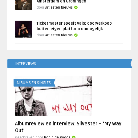
Amsterdam en Groningen
door
Artiesten Nieuws
Ticketmaster speelt vals: doorverkoop
buiten eigen platform onmogelijk
door
Artiesten Nieuws
INTERVIEWS
ALBUMS EN SINGLES
Albumreview en interview: Silvester – ‘My Way
Out’
Geschreven door
Robin de Roode