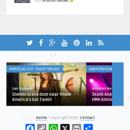
door
Artiesten Nieuws
AMERICAS GOT TALENT NIEUWS
AANKONDIGINGEN
Lies Buskens
Artiesten Nieuws
n
Glennis Grace door naar finale
Skunk Anansie voor
America’s Got Talent
HMH Amsterdam
Home
• Copyright 2019•
Contact
Facebook
Copy
WhatsApp
X
Print
Delen