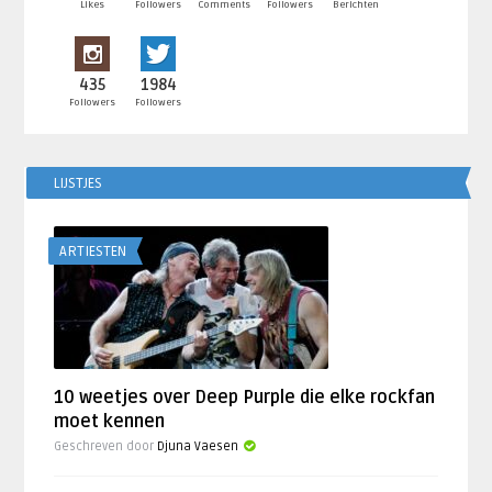
Likes
Followers
Comments
Followers
Berichten
435
1984
Followers
Followers
LIJSTJES
ARTIESTEN
10 weetjes over Deep Purple die elke rockfan
moet kennen
Geschreven door
Djuna Vaesen