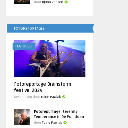
door
Djuna Vaesen
FOTOREPORTAGES
FEATURED
Fotoreportage Brainstorm
festival 2024
Geschreven door
Toine Pawlak
Fotoreportage: Serenity +
Temperance in De Pul, Uden
door
Toine Pawlak