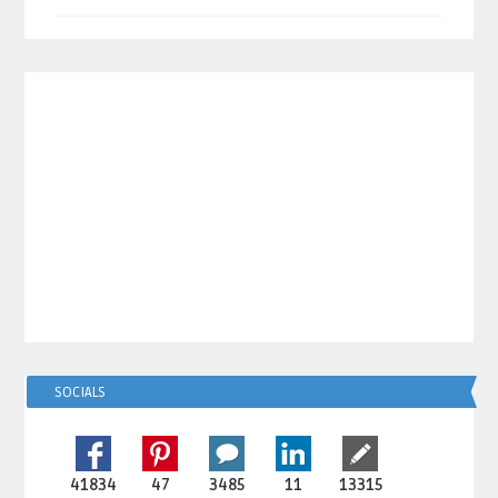
SOCIALS
41834
47
3485
11
13315