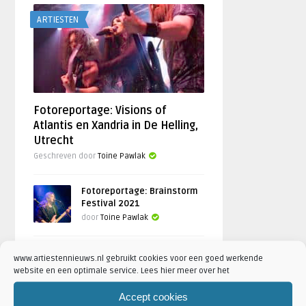
ARTIESTEN
Fotoreportage: Visions of
Atlantis en Xandria in De Helling,
Utrecht
Geschreven door
Toine Pawlak
Fotoreportage: Brainstorm
Festival 2021
door
Toine Pawlak
‘The World of Hans Zimmer’
www.artiestennieuws.nl gebruikt cookies voor een goed werkende
brengt Ziggo Dome in
website en een optimale service. Lees hier meer over het
vervoering
door
Robin de Roode
Accept cookies