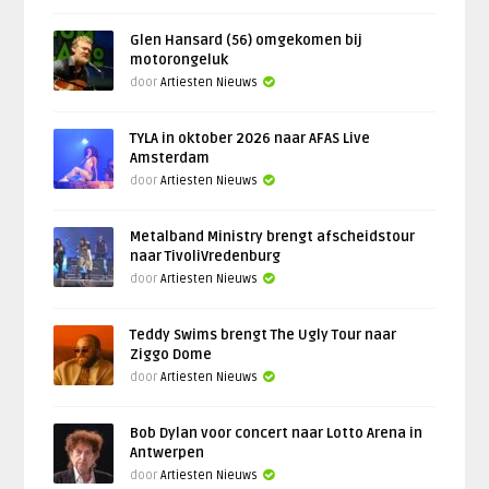
Glen Hansard (56) omgekomen bij
motorongeluk
door
Artiesten Nieuws
TYLA in oktober 2026 naar AFAS Live
Amsterdam
door
Artiesten Nieuws
Metalband Ministry brengt afscheidstour
naar TivoliVredenburg
door
Artiesten Nieuws
Teddy Swims brengt The Ugly Tour naar
Ziggo Dome
door
Artiesten Nieuws
Bob Dylan voor concert naar Lotto Arena in
Antwerpen
door
Artiesten Nieuws