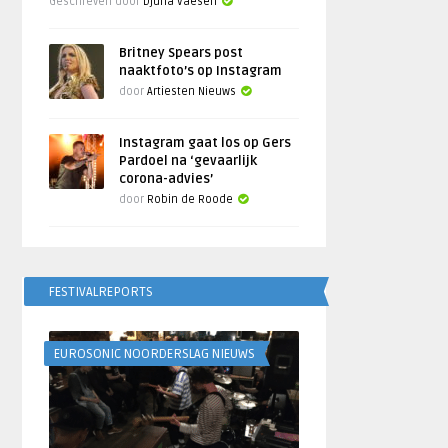
Geschreven door
Djuna Vaesen
Britney Spears post
naaktfoto’s op Instagram
door
Artiesten Nieuws
Instagram gaat los op Gers
Pardoel na ‘gevaarlijk
corona-advies’
door
Robin de Roode
FESTIVALREPORTS
EUROSONIC NOORDERSLAG NIEUWS