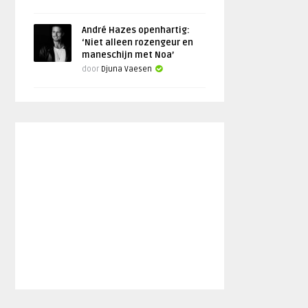
André Hazes openhartig:
‘Niet alleen rozengeur en
maneschijn met Noa’
door
Djuna Vaesen