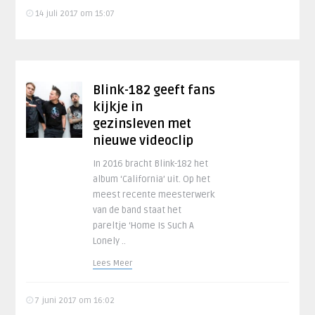
14 juli 2017 om 15:07
Blink-182 geeft fans
kijkje in
gezinsleven met
nieuwe videoclip
In 2016 bracht Blink-182 het
album ‘California’ uit. Op het
meest recente meesterwerk
van de band staat het
pareltje ‘Home Is Such A
Lonely ..
Lees Meer
7 juni 2017 om 16:02