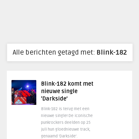
Alle berichten getagd met:
Blink-182
Blink-182 komt met
nieuwe single
‘Darkside’
Blink-182 is terug met een
nieuwe single! De iconische
punkrockers deelden op 25
juli hun gloednieuwe track,
genaamd ‘Darkside’.