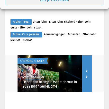
·
·
Artikel Tags:
elton john
Elton John afscheid
Elton John
·
quits
Elton John stopt
·
·
Artikel Categorieën:
Aankondigingen
Artiesten
Elton John
·
Nieuws
Nieuws
AANKONDIGINGEN
ARTIESTEN
Artiesten Nieuws
Robin de Rood
tum voor
Elton John brengt afscheidstour in
Elton John 
2022 naar GelreDome
met Metalli