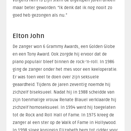
Volgens hem is zijn stem de afgelopen jaren alleen
maar beter geworden. “Ik denk dat ik nog nooit zo
goed heb gezongen als nu.”
Elton John
De zanger won 6 Grammy Awards, een Golden Globe
en een Tony Award. Ook zorgde hij ervoor dat de
piano populair bleef binnen de rock-‘n-roll. In 1986
ging de zanger onder het mes voor een keeloperatie.
Er was toen veel te doen over zijn seksuele
geaardheid. Tijdens de jaren zeventig noemde hij
zichzelf biseksueel. Nadat hij in 1988 scheidde van
zijn toenmalige vrouw Renate Blauel verklaarde hij
zichzelf homoseksueel. In 1994 werd hij toegelaten
tot de Rock and Roll Hall of Fame. In 1975 kreeg de
zanger al een ster op de Walk of Fame in Hollywood.
In 1998 sloeg koningin Elizabeth hem tot ridder voor