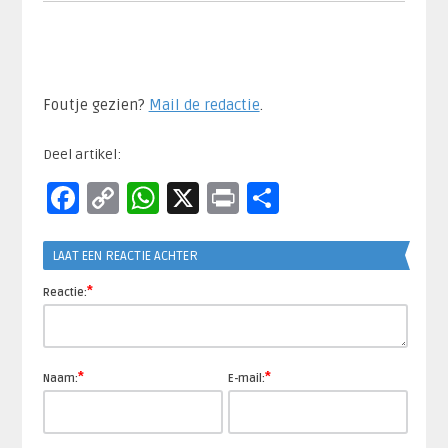
Foutje gezien?
Mail de redactie
.​
Deel artikel:
Facebook
Copy
WhatsApp
X
Print
Delen
Link
LAAT EEN REACTIE ACHTER
*
Reactie:
*
*
Naam:
E-mail: