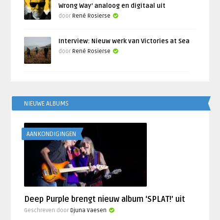
Wrong Way’ analoog en digitaal uit
door
René Rosierse
Interview: Nieuw werk van Victories at Sea
door
René Rosierse
NIEUWE ALBUMS
AANKONDIGINGEN
Deep Purple brengt nieuw album ‘SPLAT!’ uit
Geschreven door
Djuna Vaesen