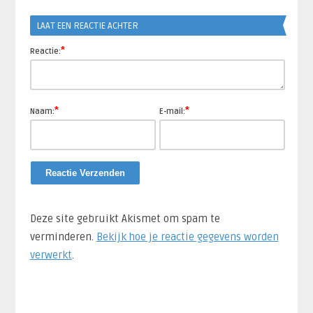
Link
LAAT EEN REACTIE ACHTER
*
Reactie:
*
*
Naam:
E-mail:
Deze site gebruikt Akismet om spam te
verminderen.
Bekijk hoe je reactie gegevens worden
verwerkt
.