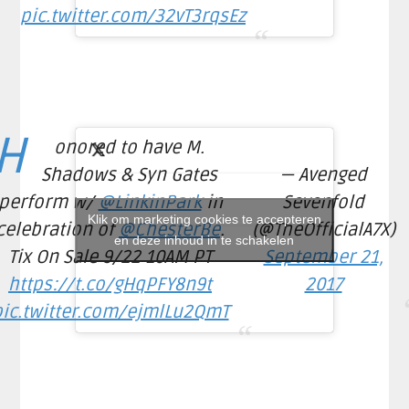
pic.twitter.com/32vT3rqsEz
H
onored to have M.
Shadows & Syn Gates
— Avenged
perform w/
@LinkinPark
in
Sevenfold
Klik om marketing cookies te accepteren
celebration of
@ChesterBe
.
(@TheOfficialA7X)
en deze inhoud in te schakelen
Tix On Sale 9/22 10AM PT
September 21,
https://t.co/gHqPFY8n9t
2017
pic.twitter.com/ejmlLu2QmT