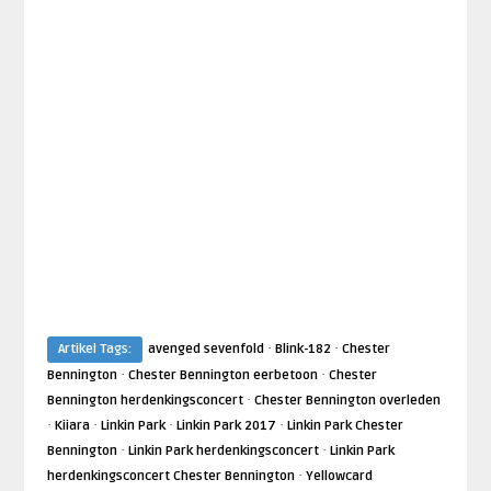
·
·
Artikel Tags:
avenged sevenfold
Blink-182
Chester
·
·
Bennington
Chester Bennington eerbetoon
Chester
·
Bennington herdenkingsconcert
Chester Bennington overleden
·
·
·
·
Kiiara
Linkin Park
Linkin Park 2017
Linkin Park Chester
·
·
Bennington
Linkin Park herdenkingsconcert
Linkin Park
·
herdenkingsconcert Chester Bennington
Yellowcard