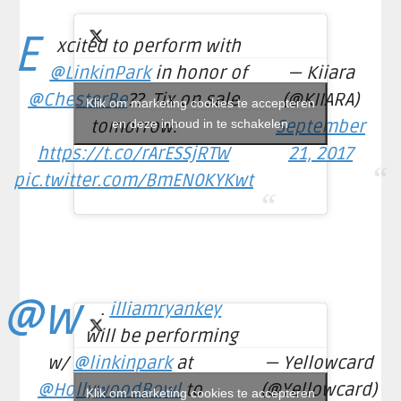
E
xcited to perform with
@LinkinPark
in honor of
— Kiiara
@ChesterBe
??. Tix on sale
(@KIIARA)
Klik om marketing cookies te accepteren
tomorrow:
en deze inhoud in te schakelen
September
https://t.co/rArESSjRTW
21, 2017
pic.twitter.com/BmEN0KYKwt
@w
.
illiamryankey
will be performing
w/
@linkinpark
at
— Yellowcard
@HollywoodBowl
to
(@Yellowcard)
Klik om marketing cookies te accepteren