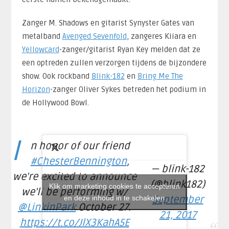
Zanger M. Shadows en gitarist Synyster Gates van
metalband
Avenged Sevenfold
, zangeres Kiiara en
Yellowcard
-zanger/gitarist Ryan Key melden dat ze
een optreden zullen verzorgen tijdens de bijzondere
show. Ook rockband
Blink-182
en
Bring Me The
Horizon
-zanger Oliver Sykes betreden het podium in
de Hollywood Bowl.
I
n honor of our friend
#ChesterBennington
,
— blink-182
we're excited to announce
(@blink182)
Klik om marketing cookies te accepteren
we'll be performing w/
en deze inhoud in te schakelen
September
@LinkinPark
October 27.
21, 2017
https://t.co/JlX3KahA5E