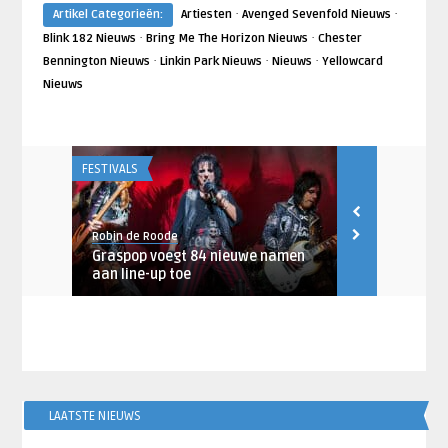
·
·
Artikel Categorieën:
Artiesten
Avenged Sevenfold Nieuws
·
·
Blink 182 Nieuws
Bring Me The Horizon Nieuws
Chester
·
·
·
Bennington Nieuws
Linkin Park Nieuws
Nieuws
Yellowcard
Nieuws
FESTIVALS
ARTIESTEN
Robin de Roode
Robin de Rood
concert
Graspop voegt 84 nieuwe namen
Graspop maa
aan line-up toe
Sevenfold b
LAATSTE NIEUWS