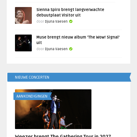
Sienna Spiro brengt langverwachte
debuutplaat Visitor uit
door
Djuna Vaesen
Muse brengt nieuw album ‘The Wow! Signal’
uit
door
Djuna Vaesen
NIEUWE CONCERTEN
AANKONDIGINGEN
Weezer brengt The Gathering Tour in 2027