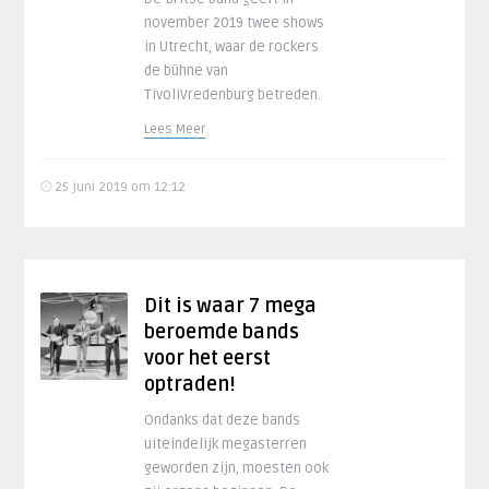
november 2019 twee shows
in Utrecht, waar de rockers
de bühne van
TivoliVredenburg betreden.
Lees Meer
25 juni 2019 om 12:12
Dit is waar 7 mega
beroemde bands
voor het eerst
optraden!
Ondanks dat deze bands
uiteindelijk megasterren
geworden zijn, moesten ook