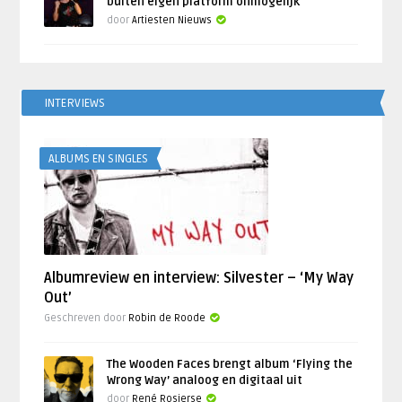
buiten eigen platform onmogelijk
door
Artiesten Nieuws
INTERVIEWS
ALBUMS EN SINGLES
Albumreview en interview: Silvester – ‘My Way
Out’
Geschreven door
Robin de Roode
The Wooden Faces brengt album ‘Flying the
Wrong Way’ analoog en digitaal uit
door
René Rosierse