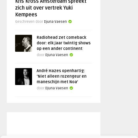
Kris Kross Amsterdam spreekt
zich uit over vertrek Yuki
Kempees
Geschreven door
Djuna Vaesen
Radiohead zet comeback
door: elk jaar twintig shows
op een ander continent
door
Djuna Vaesen
André Hazes openhartig:
‘Niet alleen rozengeur en
maneschijn met Noa’
door
Djuna Vaesen