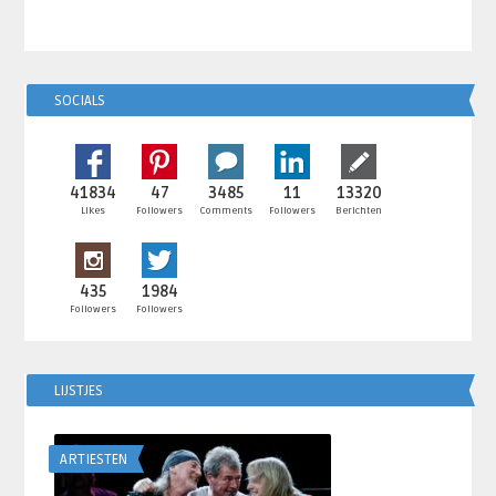
SOCIALS
41834
47
3485
11
13320
Likes
Followers
Comments
Followers
Berichten
435
1984
Followers
Followers
LIJSTJES
ARTIESTEN