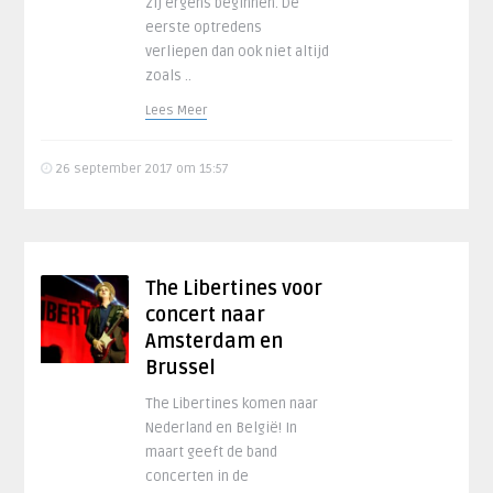
zij ergens beginnen. De
eerste optredens
verliepen dan ook niet altijd
zoals ..
Lees Meer
26 september 2017 om 15:57
The Libertines voor
concert naar
Amsterdam en
Brussel
The Libertines komen naar
Nederland en België! In
maart geeft de band
concerten in de