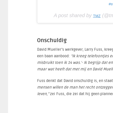
#t
A post shared by
(@tm
TMZ
Onschuldig
David Mueller’s werkgever, Larry Fuss, kreeg
een baan aanbood:
“Ik kreeg telefoontjes 
misbruikt toen ik 14 was.’- Ik begrijp da
maar wat heeft dat met mij en David Muel
Fuss denkt dat David onschuldig is, en sta
mensen willen de man het recht ontzeggen 
leven,”
zei Fuss, die zei dat hij geen plann