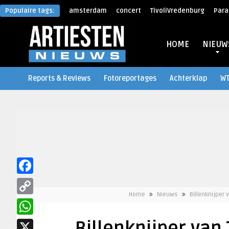
Populaire tags:
amsterdam
concert
TivoliVredenburg
Para
HOME
NIEUW
Reports & Reviews
Fotoreportages
Achterklap
W
Facebook
Home
Nieuws
Billenknijper
Copy
Link
WhatsApp