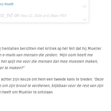
mz #swift
z_tv) on
Nov 12, 2016 at 6:39am PST
 tientallen berichten met kritiek op het feit dat hij Mueller
en e-mails van mensen die zeiden: ‘Mijn oom heeft me
t en het spijt me voor die mensen dat mee moesten maken,
ler te maken?”
at achter zijn keuze om hem een tweede kans te bieden.
“Deze
om zijn brood te verdienen, blijkbaar voor de rest van zijn
en heeft om Mueller te ontslaan.