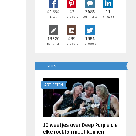
41834
47
3485
11
Likes
Followers
Comments
Followers
13320
435
1984
Berichten
Followers
Followers
LIJSTJES
ARTIESTEN
10 weetjes over Deep Purple die
elke rockfan moet kennen