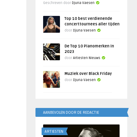
Geschreven door
Djuna Vaesen
Top 10 best verdienende
concerttournees aller tijden
door
Djuna Vaesen
De Top 10 Pianomerken in
2023
door
Artiesten Nieuws
Muziek over Black Friday
door
Djuna Vaesen
AANBEVOLEN DOOR DE REDACTIE
ARTIESTEN