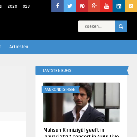
e
2020
013
n
Artiesten
LAATSTE NIEUWS
AANKONDIGINGEN
Mahsun Kirmizigül geeft in