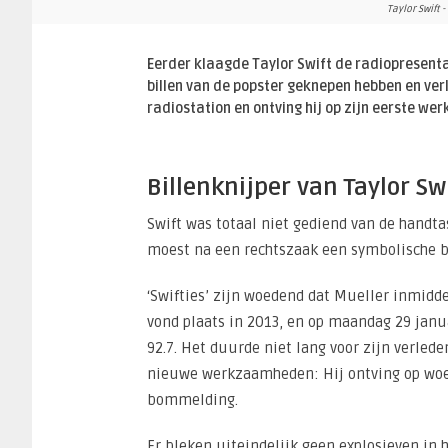
Taylor Swift 
Eerder klaagde Taylor Swift de radiopresentat
billen van de popster geknepen hebben en ver
radiostation en ontving hij op zijn eerste w
Billenknijper van Taylor S
Swift was totaal niet gediend van de handta
moest na een rechtszaak een symbolische boe
‘Swifties’ zijn woedend dat Mueller inmidde
vond plaats in 2013, en op maandag 29 janua
92.7. Het duurde niet lang voor zijn verled
nieuwe werkzaamheden: Hij ontving op woe
bommelding.
Er bleken uiteindelijk geen explosieven in