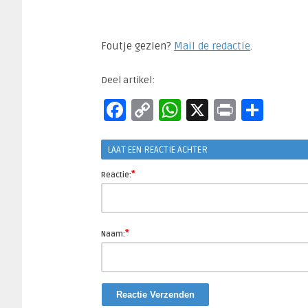
Foutje gezien?
Mail de redactie
.​
Deel artikel:
Facebook
Copy
WhatsApp
X
Print
Del
Link
LAAT EEN REACTIE ACHTER
*
Reactie:
*
Naam: