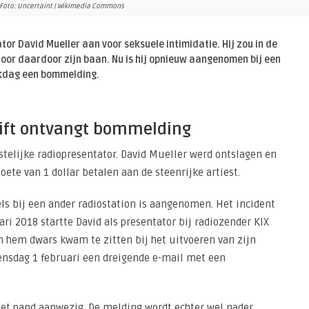
- Foto: Uncertaint | Wikimedia Commons
or David Mueller aan voor seksuele intimidatie. Hij zou in de
loor daardoor zijn baan. Nu is hij opnieuw aangenomen bij een
erkdag een bommelding.
wift ontvangt bommelding
stelijke radiopresentator. David Mueller werd ontslagen en
te van 1 dollar betalen aan de steenrijke artiest.
ls bij een ander radiostation is aangenomen. Het incident
ri 2018 startte David als presentator bij radiozender KIX
en hem dwars kwam te zitten bij het uitvoeren van zijn
nsdag 1 februari een dreigende e-mail met een
 het pand aanwezig. De melding wordt echter wel nader