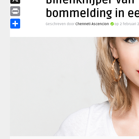
Billenknijper van 
X
bommelding in e
Print
Geschreven door
Chenneti Ascencion
op 2 februari
Delen