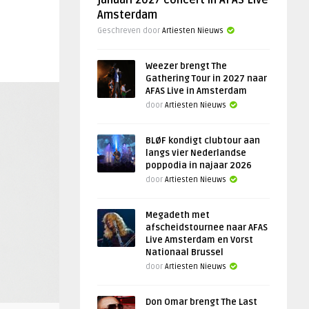
januari 2027 concert in AFAS Live
Amsterdam
Geschreven door
Artiesten Nieuws
Weezer brengt The
Gathering Tour in 2027 naar
AFAS Live in Amsterdam
door
Artiesten Nieuws
BLØF kondigt clubtour aan
langs vier Nederlandse
poppodia in najaar 2026
door
Artiesten Nieuws
Megadeth met
afscheidstournee naar AFAS
Live Amsterdam en Vorst
Nationaal Brussel
door
Artiesten Nieuws
Don Omar brengt The Last