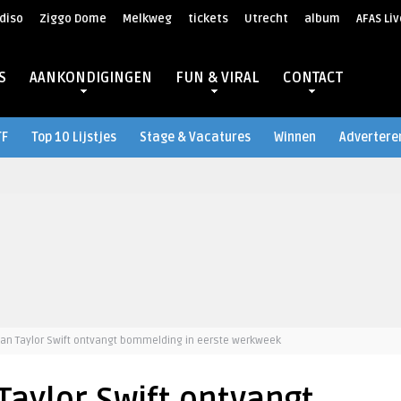
diso
Ziggo Dome
Melkweg
tickets
Utrecht
album
AFAS Liv
S
AANKONDIGINGEN
FUN & VIRAL
CONTACT
TF
Top 10 Lijstjes
Stage & Vacatures
Winnen
Advertere
 van Taylor Swift ontvangt bommelding in eerste werkweek