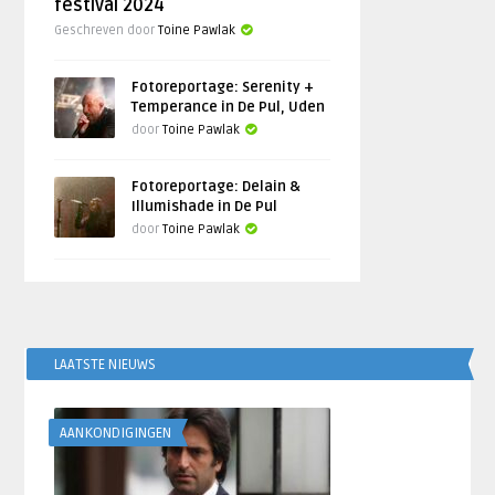
festival 2024
Geschreven door
Toine Pawlak
Fotoreportage: Serenity +
Temperance in De Pul, Uden
door
Toine Pawlak
Fotoreportage: Delain &
Illumishade in De Pul
door
Toine Pawlak
LAATSTE NIEUWS
AANKONDIGINGEN