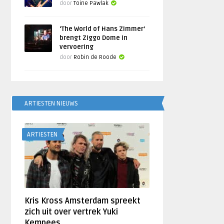
door
Toine Pawlak
‘The World of Hans Zimmer’
brengt Ziggo Dome in
vervoering
door
Robin de Roode
ARTIESTEN NIEUWS
ARTIESTEN
Kris Kross Amsterdam spreekt
zich uit over vertrek Yuki
Kempees