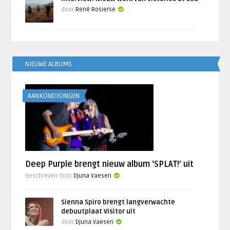
door
René Rosierse
NIEUWE ALBUMS
AANKONDIGINGEN
Deep Purple brengt nieuw album ‘SPLAT!’ uit
Geschreven door
Djuna Vaesen
Sienna Spiro brengt langverwachte
debuutplaat Visitor uit
door
Djuna Vaesen