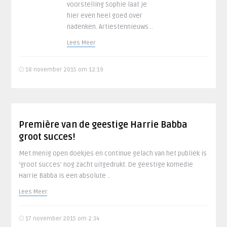
voorstelling Sophie laat je
hier even heel goed over
nadenken. Artiestennieuws ..
Lees Meer
18 november 2015 om 12:19
Première van de geestige Harrie Babba
groot succes!
Met menig open doekjes en continue gelach van het publiek is
‘groot succes’ nog zacht uitgedrukt. De geestige komedie
Harrie Babba is een absolute ..
Lees Meer
17 november 2015 om 2:34