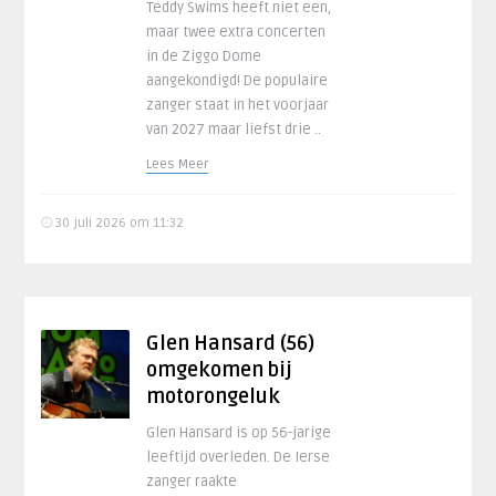
Teddy Swims heeft niet een,
maar twee extra concerten
in de Ziggo Dome
aangekondigd! De populaire
zanger staat in het voorjaar
van 2027 maar liefst drie ..
Lees Meer
30 juli 2026 om 11:32
Glen Hansard (56)
omgekomen bij
motorongeluk
Glen Hansard is op 56-jarige
leeftijd overleden. De Ierse
zanger raakte