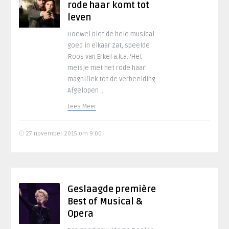
rode haar komt tot
leven
Hoewel niet de hele musical
goed in elkaar zat, speelde
Roos van Erkel a.k.a. ‘Het
meisje met het rode haar’
magnifiek tot de verbeelding.
Afgelopen ..
Lees Meer
27 november 2015 om 9:00
Geslaagde première
Best of Musical &
Opera