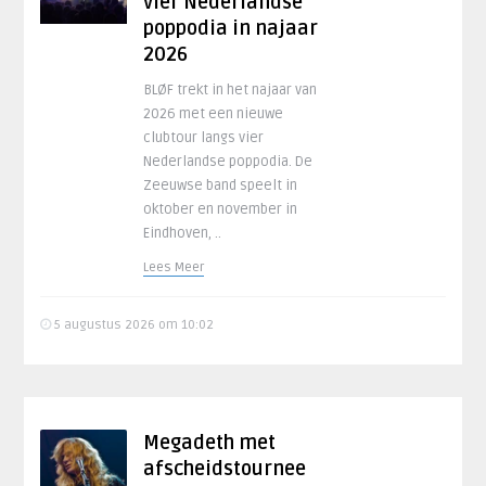
vier Nederlandse
poppodia in najaar
2026
BLØF trekt in het najaar van
2026 met een nieuwe
clubtour langs vier
Nederlandse poppodia. De
Zeeuwse band speelt in
oktober en november in
Eindhoven, ..
Lees Meer
5 augustus 2026 om 10:02
Megadeth met
afscheidstournee