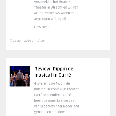
gespeeld in het Beatrix
Theater in Utrecht en wij van
ArtiestenNieuws waren er
afgelopen vrijdag bij.
Lees Meer
18 april 2016 om 14:26
Review: Pippin de
musical in Carré
Gisteren ging Pippin de
musical in Koninklijk Theater
Carré in première. Carré
heeft de Amerikaanse cast
van Broadway naar Nederland
gehaald en de show ..