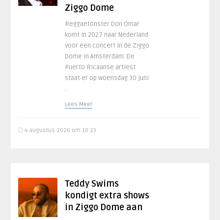
Ziggo Dome
Reggaetonster Don Omar
komt in 2027 naar Nederland
voor een concert in de Ziggo
Dome in Amsterdam. De
Puerto Ricaanse artiest
staat er op woensdag 30 juni
..
Lees Meer
4 augustus 2026 om 10:23
Teddy Swims
kondigt extra shows
in Ziggo Dome aan