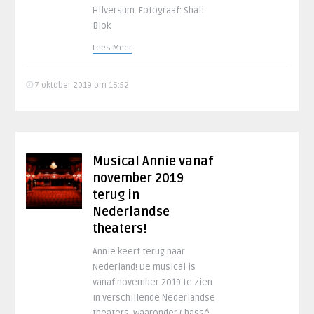
Hilversum. Fotograaf: Shali
Blok
Lees Meer
7 oktober 2019 om 16:52
Musical Annie vanaf
november 2019
terug in
Nederlandse
theaters!
Annie keert terug naar
Nederland! De musical is
vanaf november 2019 te zien
in verschillende Nederlandse
theaters, waaronder Chassé