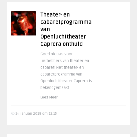
Theater- en
cabaretprogramma
van
Openluchttheater
Caprera onthuld
Goed nieuws voor
liefhebbers van theater en
cabaret! Het theater- en
cabaretprogramma van
Openluchttheater Caprera is
bekendgemaakt.
Lees Meer
24 januari 2018 om 13:15