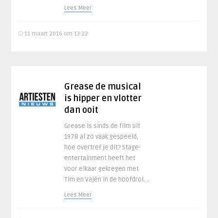
Lees Meer
11 maart 2016 om 13:22
Grease de musical
is hipper en vlotter
dan ooit
Grease is sinds de film uit
1978 al zo vaak gespeeld,
hoe overtref je dit? Stage-
entertainment heeft het
voor elkaar gekregen met
Tim en Vajèn in de hoofdrol. ..
Lees Meer