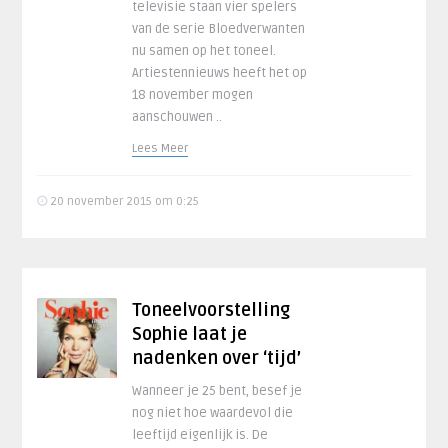
televisie staan vier spelers
van de serie Bloedverwanten
nu samen op het toneel.
Artiestennieuws heeft het op
18 november mogen
aanschouwen ..
Lees Meer
20 november 2015 om 0:25
Toneelvoorstelling
Sophie laat je
nadenken over ‘tijd’
Wanneer je 25 bent, besef je
nog niet hoe waardevol die
leeftijd eigenlijk is. De