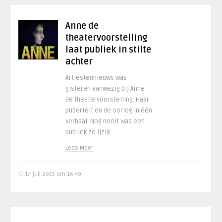
Anne de
theatervoorstelling
laat publiek in stilte
achter
Artiestennieuws was
gisteren aanwezig bij Anne
de theatervoorstelling. Haar
puberteit en de oorlog in één
verhaal. Nog nooit was een
publiek zo ijzig ..
Lees Meer
17 juli 2015 om 16:49