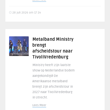
28 juli 2026 om 17:14
Metalband Ministry
brengt
afscheidstour naar
TivoliVredenburg
Ministry heeft zijn laatste
show op Nederlandse bodem
aangekondigd! De
Amerikaanse metalband
brengt zijn afscheidstour in
2027 naar TivoliVredenburg
in Utrecht.
Lees Meer