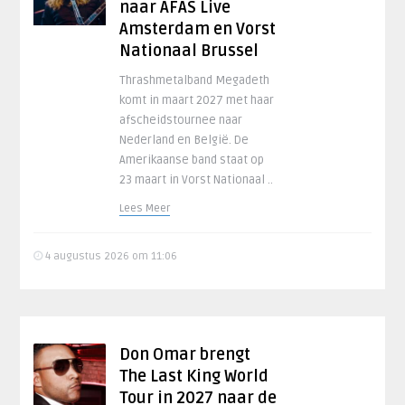
naar AFAS Live
Amsterdam en Vorst
Nationaal Brussel
Thrashmetalband Megadeth
komt in maart 2027 met haar
afscheidstournee naar
Nederland en België. De
Amerikaanse band staat op
23 maart in Vorst Nationaal ..
Lees Meer
4 augustus 2026 om 11:06
Don Omar brengt
The Last King World
Tour in 2027 naar de