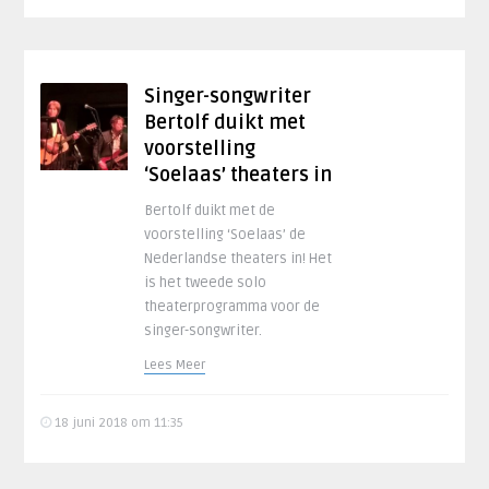
Singer-songwriter
Bertolf duikt met
voorstelling
‘Soelaas’ theaters in
Bertolf duikt met de
voorstelling ‘Soelaas’ de
Nederlandse theaters in! Het
is het tweede solo
theaterprogramma voor de
singer-songwriter.
Lees Meer
18 juni 2018 om 11:35