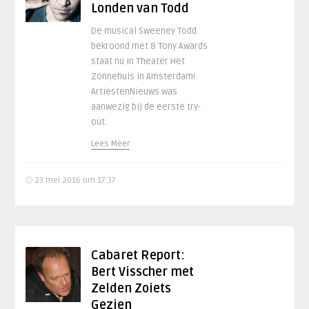
Londen van Todd
De musical Sweeney Todd
bekroond met 8 Tony Awards
staat nu in Theater Het
Zonnehuis in Amsterdam!
ArtiestenNieuws was
aanwezig bij de eerste try-
out.
Lees Meer
23 mei 2016 om 17:37
Cabaret Report:
Bert Visscher met
Zelden Zoiets
Gezien