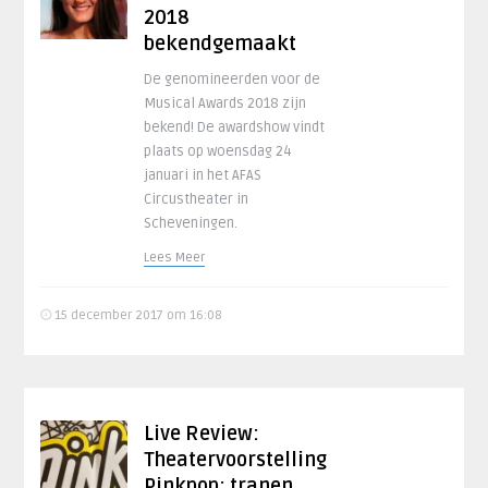
2018
bekendgemaakt
De genomineerden voor de
Musical Awards 2018 zijn
bekend! De awardshow vindt
plaats op woensdag 24
januari in het AFAS
Circustheater in
Scheveningen.
Lees Meer
15 december 2017 om 16:08
Live Review:
Theatervoorstelling
Pinkpop: tranen,