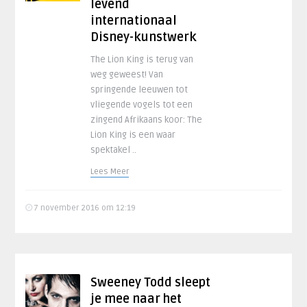
levend
internationaal
Disney-kunstwerk
The Lion King is terug van
weg geweest! Van
springende leeuwen tot
vliegende vogels tot een
zingend Afrikaans koor: The
Lion King is een waar
spektakel ..
Lees Meer
7 november 2016 om 12:19
Sweeney Todd sleept
je mee naar het