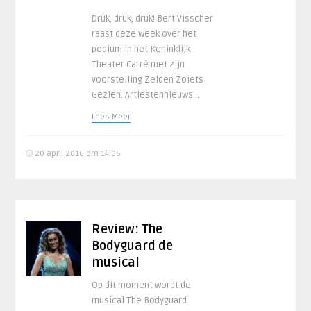
Druk, druk, druk! Bert Visscher
raast deze week over het
podium in het Koninklijk
Theater Carré met zijn
voorstelling Zelden Zoiets
Gezien. Artiestennieuws ..
Lees Meer
20 april 2016 om 14:06
Review: The
Bodyguard de
musical
Op dit moment wordt de
musical The Bodyguard