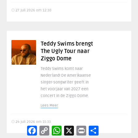
27 juli 2026 om 12:30
Teddy Swims brengt
The Ugly Tour naar
Ziggo Dome
Teddy Swims komt naar
Nederland! De Amerikaanse
singer-songwriter geeft in
het voorjaar van 2027 een
concert in de Ziggo Dome.
Lees Meer
24 juli 2026 om 15:33
Facebook
Copy
WhatsApp
X
Print
Delen
Link