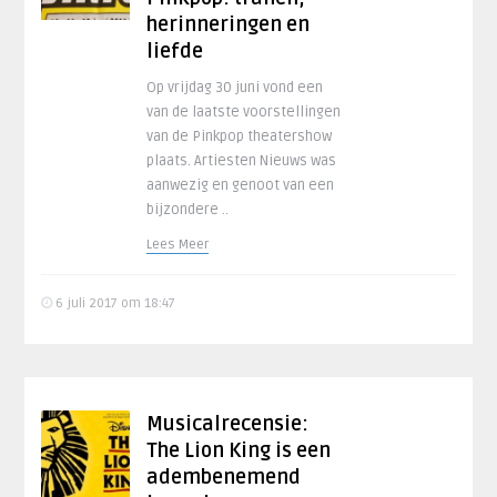
herinneringen en
liefde
Op vrijdag 30 juni vond een
van de laatste voorstellingen
van de Pinkpop theatershow
plaats. Artiesten Nieuws was
aanwezig en genoot van een
bijzondere ..
Lees Meer
6 juli 2017 om 18:47
Musicalrecensie:
The Lion King is een
adembenemend