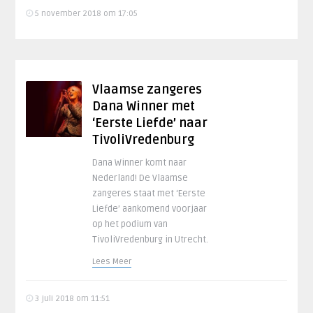
5 november 2018 om 17:05
Vlaamse zangeres
Dana Winner met
‘Eerste Liefde’ naar
TivoliVredenburg
Dana Winner komt naar
Nederland! De Vlaamse
zangeres staat met ‘Eerste
Liefde’ aankomend voorjaar
op het podium van
TivoliVredenburg in Utrecht.
Lees Meer
3 juli 2018 om 11:51