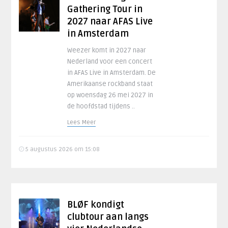
Gathering Tour in
2027 naar AFAS Live
in Amsterdam
Weezer komt in 2027 naar
Nederland voor een concert
in AFAS Live in Amsterdam. De
Amerikaanse rockband staat
op woensdag 26 mei 2027 in
de hoofdstad tijdens ..
Lees Meer
5 augustus 2026 om 15:08
BLØF kondigt
clubtour aan langs