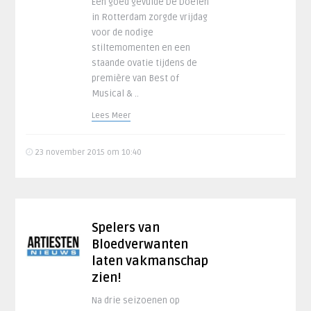
Een goed gevulde De Doelen
in Rotterdam zorgde vrijdag
voor de nodige
stiltemomenten en een
staande ovatie tijdens de
première van Best of
Musical & ..
Lees Meer
23 november 2015 om 10:40
Spelers van
Bloedverwanten
laten vakmanschap
zien!
Na drie seizoenen op