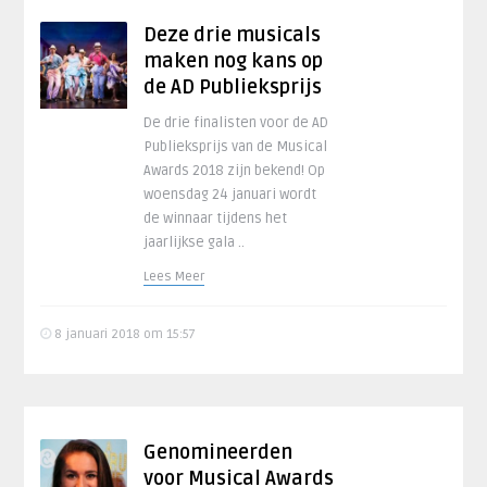
Deze drie musicals
maken nog kans op
de AD Publieksprijs
De drie finalisten voor de AD
Publieksprijs van de Musical
Awards 2018 zijn bekend! Op
woensdag 24 januari wordt
de winnaar tijdens het
jaarlijkse gala ..
Lees Meer
8 januari 2018 om 15:57
Genomineerden
voor Musical Awards