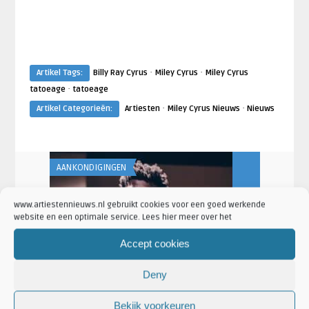
·
·
Artikel Tags:
Billy Ray Cyrus
Miley Cyrus
Miley Cyrus
·
tatoeage
tatoeage
·
·
Artikel Categorieën:
Artiesten
Miley Cyrus Nieuws
Nieuws
AANKONDIGINGEN
FUN CONTENT
www.artiestennieuws.nl gebruikt cookies voor een goed werkende
Jaco
Jaco
website en een optimale service. Lees hier meer over het
ten om
Lil Nas X wint als eerste
Top vijf ge
hiphopartiest een Country Musi ...
voor autobe
Accept cookies
Deny
Bekijk voorkeuren