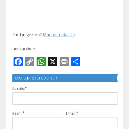
Foutje gezien?
Mail de redactie
.​
Deel artikel:
Facebook
Copy
WhatsApp
X
Print
Delen
Link
LAAT EEN REACTIE ACHTER
*
Reactie:
*
*
Naam:
E-mail: