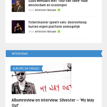
Guus Meeuwis met ‘Tour van Twee’ naar
Amsterdam en Groningen
door
Artiesten Nieuws
Ticketmaster speelt vals: doorverkoop
buiten eigen platform onmogelijk
door
Artiesten Nieuws
INTERVIEWS
ALBUMS EN SINGLES
Albumreview en interview: Silvester – ‘My Way
Out’