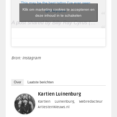
This may be the best tattoo I've ever seen
Klik om marketing cookies te accepteren en
@mileycyrus
deze inhoud in te schakelen
A post shared by Billy Ray Cyrus (@billyraycyrus) on
Bron: Instagram
Over
Laatste berichten
Kartien Luinenburg
Kartien Luinenburg, Webredacteur
ArtiestenNieuws.nl