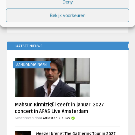
Deny
‘What Lovers Do̵ ...
niet stoppe
Bekijk voorkeuren
LAATSTE NIEUWS
AANKONDIGINGEN
Mahsun Kirmizigül geeft in januari 2027
concert in AFAS Live Amsterdam
Geschreven door
Artiesten Nieuws
Weezer brengt The Gathering Tour in 2027