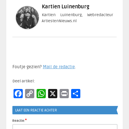
Kartien Luinenburg
Kartien Luinenburg, Webredacteur
ArtiestenNieuws.nl
Foutje gezien?
Mail de redactie
.​
Deel artikel:
Facebook
Copy
WhatsApp
X
Print
Delen
Link
LAAT EEN REACTIE ACHTER
*
Reactie: