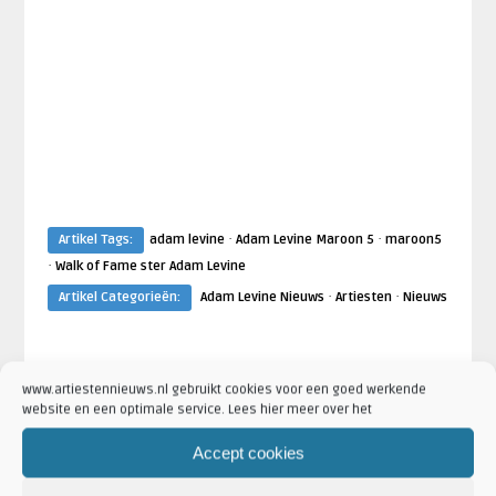
·
·
Artikel Tags:
adam levine
Adam Levine Maroon 5
maroon5
·
Walk of Fame ster Adam Levine
·
·
Artikel Categorieën:
Adam Levine Nieuws
Artiesten
Nieuws
www.artiestennieuws.nl gebruikt cookies voor een goed werkende
AANKONDIGINGEN
ADAM LEVINE N
website en een optimale service. Lees hier meer over het
Accept cookies
Robin de Roode
Kartien Luinen
en hele
Maroon 5 releast nieuwe track
Adam Levine