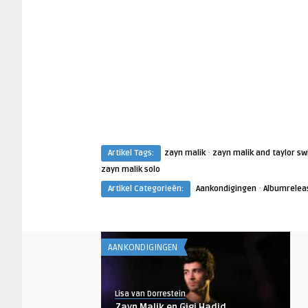
·
Artikel Tags:
zayn malik
zayn malik and taylor sw
zayn malik solo
·
Artikel Categorieën:
Aankondigingen
Albumrelea
AANKONDIGINGEN
Lisa van Dorrestein
Zayn Malik en Gigi Hadid