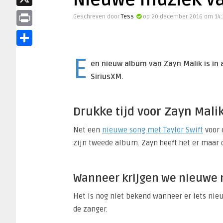
Nieuwe muziek va
X
Geschreven door
Tess
op 20 december 2016 om 14:
Print
Share
E
en nieuw album van Zayn Malik is in 
SiriusXM.
Drukke tijd voor Zayn Mali
Net een
nieuwe song met Taylor Swift
voor 
zijn tweede album. Zayn heeft het er maar
Wanneer krijgen we nieuwe
Het is nog niet bekend wanneer er iets nie
de zanger.