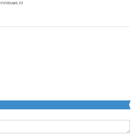
tennieuws.nl
re