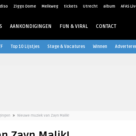
diso
Ziggo Dome
Melkweg
tickets
Utrecht
album
AFAS Liv
S
AANKONDIGINGEN
FUN & VIRAL
CONTACT
TF
Top 10 Lijstjes
Stage & Vacatures
Winnen
Advertere
gingen
Nieuwe muziek van Zayn Malik!