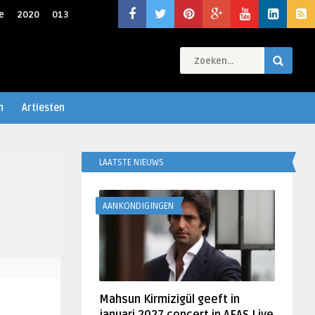
e
2020
013
n
Artiesten
LAATSTE NIEUWS
AANKONDIGINGEN
Mahsun Kirmizigül geeft in