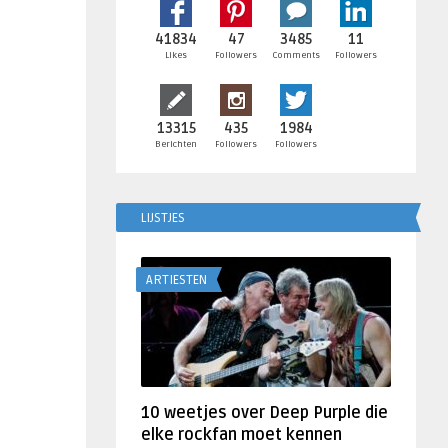
41834
47
3485
11
Likes
Followers
Comments
Followers
13315
435
1984
Berichten
Followers
Followers
LIJSTJES
ARTIESTEN
10 weetjes over Deep Purple die
elke rockfan moet kennen