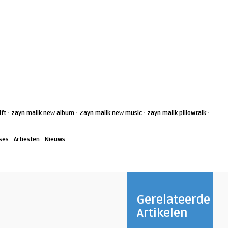
·
·
·
·
ift
zayn malik new album
Zayn malik new music
zayn malik pillowtalk
·
·
ses
Artiesten
Nieuws
Gerelateerde
Artikelen