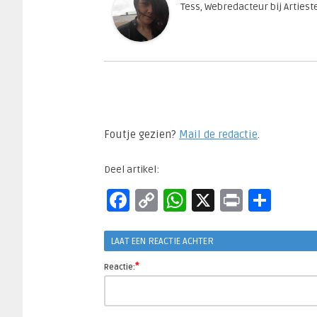
Tess, Webredacteur bij Arties
Foutje gezien?
Mail de redactie
.​
Deel artikel:
Facebook
Copy
WhatsApp
X
Print
Sha
Link
LAAT EEN REACTIE ACHTER
*
Reactie: