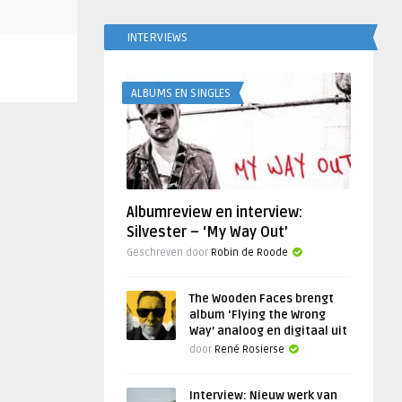
INTERVIEWS
ALBUMS EN SINGLES
Albumreview en interview:
Silvester – ‘My Way Out’
Geschreven door
Robin de Roode
The Wooden Faces brengt
album ‘Flying the Wrong
Way’ analoog en digitaal uit
door
René Rosierse
Interview: Nieuw werk van