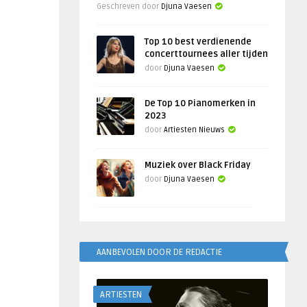
Geschreven door
Djuna Vaesen
Top 10 best verdienende
concerttournees aller tijden
door
Djuna Vaesen
De Top 10 Pianomerken in
2023
door
Artiesten Nieuws
Muziek over Black Friday
door
Djuna Vaesen
AANBEVOLEN DOOR DE REDACTIE
ARTIESTEN