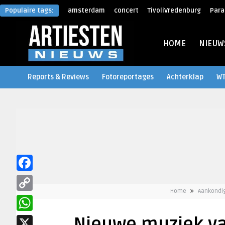
Populaire tags:
amsterdam
concert
TivoliVredenburg
Para
HOME
NIEUW
Reports & Reviews
Fotoreportages
Achterklap
W
Facebook
Home
Aankondi
Copy
Link
WhatsApp