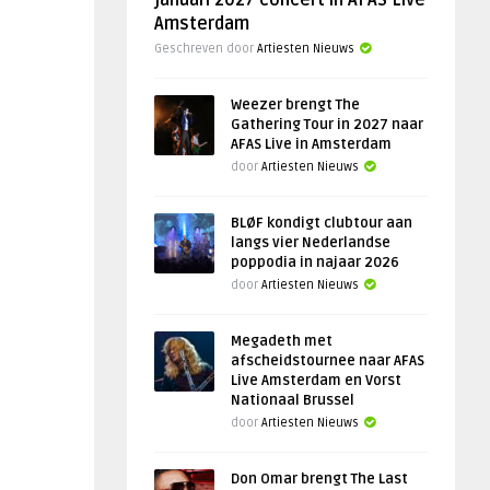
januari 2027 concert in AFAS Live
Amsterdam
Geschreven door
Artiesten Nieuws
Weezer brengt The
Gathering Tour in 2027 naar
AFAS Live in Amsterdam
door
Artiesten Nieuws
BLØF kondigt clubtour aan
langs vier Nederlandse
poppodia in najaar 2026
door
Artiesten Nieuws
Megadeth met
afscheidstournee naar AFAS
Live Amsterdam en Vorst
Nationaal Brussel
door
Artiesten Nieuws
Don Omar brengt The Last