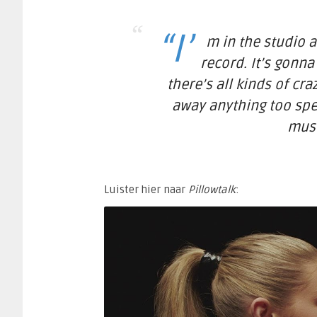
“I’
m in the studio 
record. It’s gonna
there’s all kinds of cra
away anything too spec
musi
Luister hier naar
Pillowtalk
: