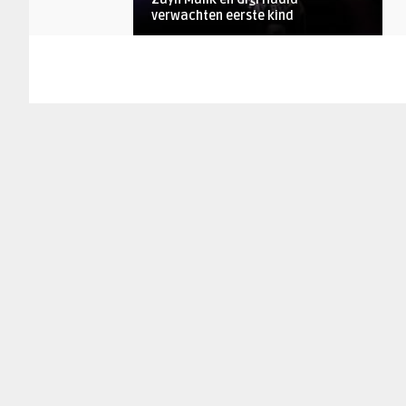
verwachten eerste kind
AANKONDIGINGEN
Jaco
Harry Styles brengt nieuw album
‘Fine Line’ uit
ARTIESTEN
Ilse Ouwerkerk
Zijn Zayn Malik en Gigi Hadid weer
uit elkaar?
ARTIESTEN
Lies Buskens