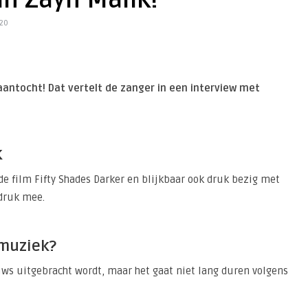
n Zayn Malik!
20
aantocht! Dat vertelt de zanger in een interview met
k
de film Fifty Shades Darker en blijkbaar ook druk bezig met
 druk mee.
 muziek?
uws uitgebracht wordt, maar het gaat niet lang duren volgens