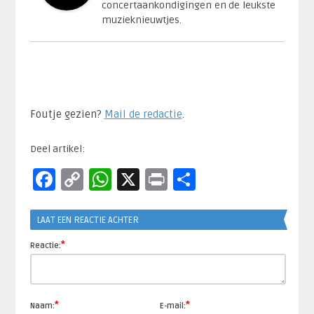
concertaankondigingen en de leukste
muzieknieuwtjes.
Foutje gezien?
Mail de redactie
.​
Deel artikel:
Facebook
Copy
WhatsApp
X
Print
Delen
Link
LAAT EEN REACTIE ACHTER
*
Reactie:
*
*
Naam:
E-mail: