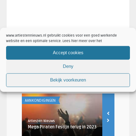
www.artiestennieuws.nl gebruikt cookies voor een goed werkende
website en een optimale service. Lees hier meer over het
·
Artikel Tags:
mega piraten festijn
mega piraten festijn
·
·
arnhem
mega piraten festijn gelredome
mega piraten festijn
Accept cookies
·
kaarten
mega piraten festijn tickets
Deny
·
Artikel Categorieën:
Aankondigingen
·
·
Concertaankondigingen
Mega Piraten Festijn nieuws
Nieuws
Bekijk voorkeuren
AANKONDIGINGEN
Artiesten Nieuws
in 2023
Mega Piraten Festijn terug in 2023