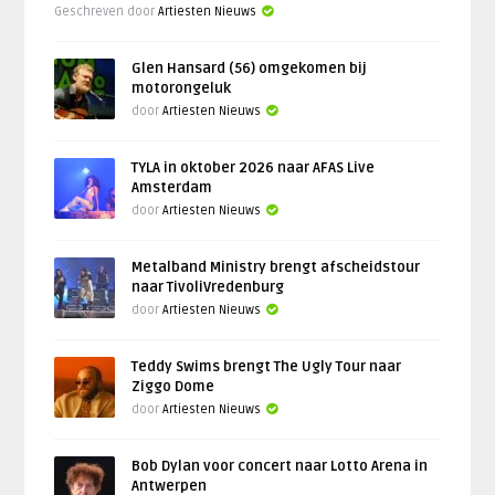
Geschreven door
Artiesten Nieuws
Glen Hansard (56) omgekomen bij
motorongeluk
door
Artiesten Nieuws
TYLA in oktober 2026 naar AFAS Live
Amsterdam
door
Artiesten Nieuws
Metalband Ministry brengt afscheidstour
naar TivoliVredenburg
door
Artiesten Nieuws
Teddy Swims brengt The Ugly Tour naar
Ziggo Dome
door
Artiesten Nieuws
Bob Dylan voor concert naar Lotto Arena in
Antwerpen