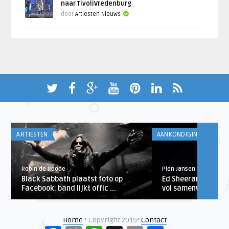
naar TivoliVredenburg
door
Artiesten Nieuws
ARTIESTEN
AANKONDIGINGEN
Robin de Roode
Pien Jansen
Black Sabbath plaatst foto op
Ed Sheeran komt m
Facebook: band lijkt offic ...
vol samenwerkinge
Home
• Copyright 2019•
Contact