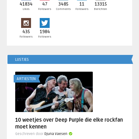
41834
47
3485
11
13315
Likes
Followers
Comments
Followers
Berichten
435
1984
Followers
Followers
LIJSTJES
ARTIESTEN
10 weetjes over Deep Purple die elke rockfan
moet kennen
Geschreven door
Djuna Vaesen