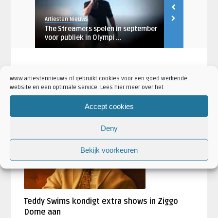
Artiesten Nieuws
Robin de Rood
naar
The Streamers spelen in september
O.a. Van Vel
voor publiek in Olympi ...
deelnemers n
www.artiestennieuws.nl gebruikt cookies voor een goed werkende
website en een optimale service. Lees hier meer over het
Accept cookies
LAATSTE NIEUWS
Deny
AANKONDIGINGEN
Bekijk voorkeuren
Teddy Swims kondigt extra shows in Ziggo
Dome aan