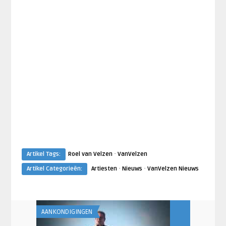
·
Artikel Tags:
Roel van Velzen
VanVelzen
·
·
Artikel Categorieën:
Artiesten
Nieuws
VanVelzen Nieuws
AANKONDIGINGEN
BESTE ZANGERS