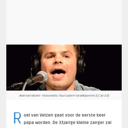
Roel van Velzen - Fotocredits: Paul Luberti via Wikiportret [CC by 3.0]
R
oel van Velzen gaat voor de eerste keer
papa worden. De 33jarige kleine zanger zal