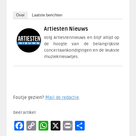
Over
Laatste berichten
Artiesten Nieuws
Volg Artiestennieuws en blijf altijd op
de hoogte van de belangrijkste
concertaankondigingen en de leukste
muzieknieuwtjes.
Foutje gezien?
Mail de redactie
.​
Deel artikel:
Facebook
Copy
WhatsApp
X
Print
Delen
Link