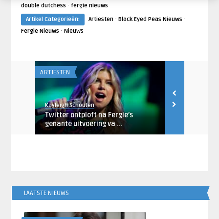
·
double dutchess
fergie nieuws
·
·
Artikel Categorieën:
Artiesten
Black Eyed Peas Nieuws
·
Fergie Nieuws
Nieuws
ARTIESTEN
ARTIESTEN
Kayleigh Schouten
Chenneti Asce
meback
Twitter ontploft na Fergie’s
Hit of Shit;
..
genante uitvoering va ...
terug met ni
LAATSTE NIEUWS