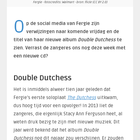
Fergie - fotocredits: Walmart - bron: flickr (CC BY 2.0)
O
p de social media van Fergie zijn
verwijzingen naar komende vrijdag en de
titel van haar nieuwe album
Double Dutchess
te
zien. Verrast de zangeres ons nog deze week met
een nieuwe cd?
Double Dutchess
Het is inmiddels alweer tien jaar geleden dat
Fergie’s eerste soloplaat
The Dutchess
uitkwam,
dus hoog tijd voor een opvolger! In 2013 liet de
zangeres, die eigenlijk Stacy Ann Ferguson heet, al
weten druk bezig te zijn met nieuwe muziek. Dit
jaar werd bekend dat het album
Double
Dutchess
nog dit najaar zou verschijnen. Er zouden