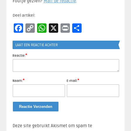
Foutje gezien?
Mail de redactie
.​
Deel artikel:
Facebook
Copy
WhatsApp
X
Print
Delen
Link
LAAT EEN REACTIE ACHTER
*
Reactie:
*
*
Naam:
E-mail:
Deze site gebruikt Akismet om spam te