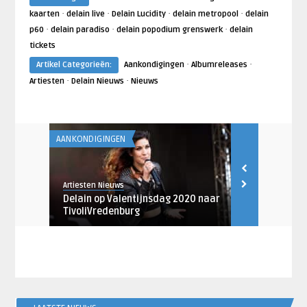
·
·
·
·
kaarten
delain live
Delain Lucidity
delain metropool
delain
·
·
·
p60
delain paradiso
delain popodium grenswerk
delain
tickets
·
·
Artikel Categorieën:
Aankondigingen
Albumreleases
·
·
Artiesten
Delain Nieuws
Nieuws
AANKONDIGINGEN
ARTIESTEN
Artiesten Nieuws
Toine Pawlak
Delain op Valentijnsdag 2020 naar
Fotoreporta
TivoliVredenburg
Hedon, Zwol