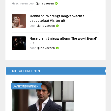
Geschreven door
Djuna Vaesen
Sienna Spiro brengt langverwachte
debuutplaat Visitor uit
door
Djuna Vaesen
Muse brengt nieuw album ‘The Wow! Signal’
uit
door
Djuna Vaesen
NIEUWE CONCERTEN
AANKONDIGINGEN