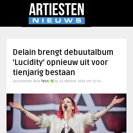
Delain brengt debuutalbum
‘Lucidity’ opnieuw uit voor
tienjarig bestaan
Geschreven door
Tess
op 19 oktober 2016 om 15:54