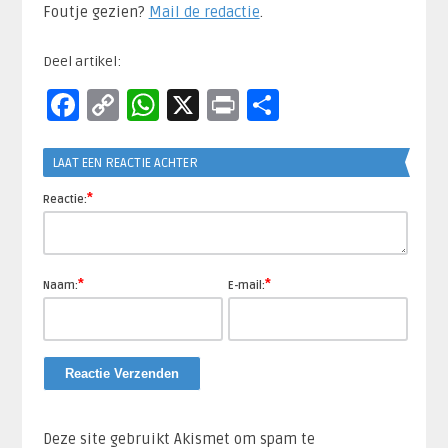
Foutje gezien?
Mail de redactie
.​
Deel artikel:
Facebook
Copy
WhatsApp
X
Print
Delen
Link
LAAT EEN REACTIE ACHTER
*
Reactie:
*
*
Naam:
E-mail:
Deze site gebruikt Akismet om spam te