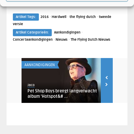
·
·
·
Artikel Tags:
2016
Hardwell
the flying dutch
tweede
versie
·
Artikel Categorieën:
Aankondigingen
·
·
Concertaankondigingen
Nieuws
The Flying Dutch Nieuws
AANKONDIGINGEN
AANKONDIGING
Jaco
Jaco
e BN’er
Pet Shop Boys brengt langverwacht
Brothers Os
album ‘Hotspot&# ...
Amsterdam e