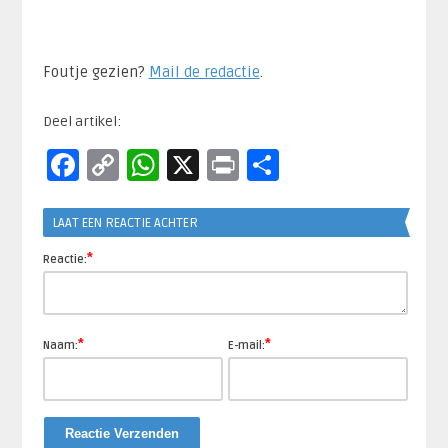
Foutje gezien?
Mail de redactie
.​
Deel artikel:
Facebook
Copy
WhatsApp
X
Print
Delen
Link
LAAT EEN REACTIE ACHTER
*
Reactie:
*
*
Naam:
E-mail: