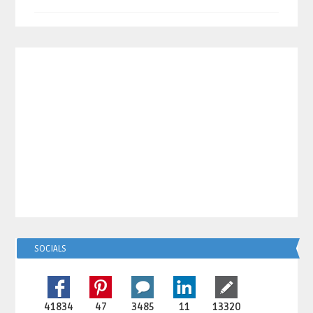
SOCIALS
41834
47
3485
11
13320