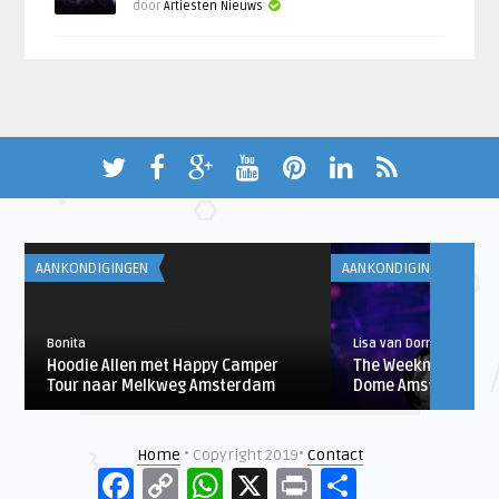
door
Artiesten Nieuws
AANKONDIGINGEN
AANKONDIGINGEN
Bonita
Lisa van Dorrestein
Hoodie Allen met Happy Camper
The Weeknd in 2020
Tour naar Melkweg Amsterdam
Dome Amsterdam
Home
• Copyright 2019•
Contact
Facebook
Copy
WhatsApp
X
Print
Delen
Link