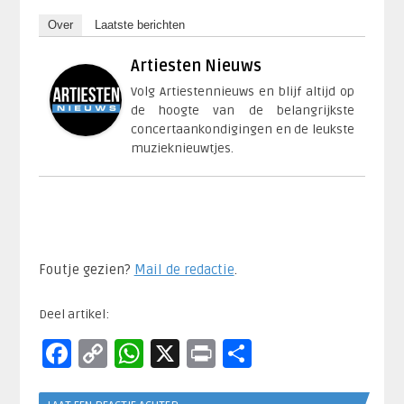
Over
Laatste berichten
Artiesten Nieuws
Volg Artiestennieuws en blijf altijd op
de hoogte van de belangrijkste
concertaankondigingen en de leukste
muzieknieuwtjes.
Foutje gezien?
Mail de redactie
.​
Deel artikel:
Facebook
Copy
WhatsApp
X
Print
Delen
Link