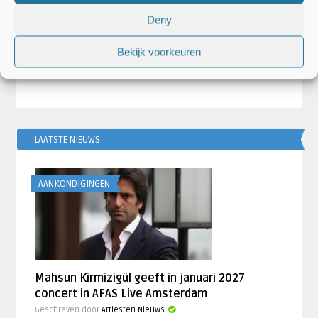
Lies Buskens
Rolf Burggraaf
Deny
2019
Maroon 5 ontvangt veel kritiek over
10 albums om
optreden Super Bowl
kijken
Bekijk voorkeuren
LAATSTE NIEUWS
AANKONDIGINGEN
Mahsun Kirmizigül geeft in januari 2027
concert in AFAS Live Amsterdam
Geschreven door
Artiesten Nieuws