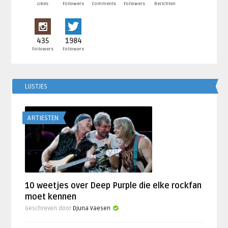
Likes
Followers
Comments
Followers
Berichten
435
1984
Followers
Followers
LIJSTJES
ARTIESTEN
10 weetjes over Deep Purple die elke rockfan
moet kennen
Geschreven door
Djuna Vaesen