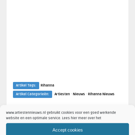
Artikel Tags:
Rihanna
·
·
Artikel Categorieën:
Artiesten
Nieuws
Rihanna Nieuws
www.artiestennieuws.nl gebruikt cookies voor een goed werkende
website en een optimale service. Lees hier meer over het
ARTIESTEN
AANKONDIGING
Accept cookies