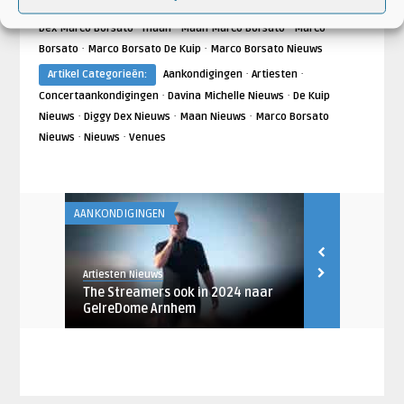
·
·
·
·
Marco Borsato
De Kuip
de kuip rotterdam
diggy dex
Diggy
·
·
·
Dex Marco Borsato
maan
Maan Marco Borsato
Marco
·
·
Borsato
Marco Borsato De Kuip
Marco Borsato Nieuws
·
·
Artikel Categorieën:
Aankondigingen
Artiesten
·
·
Concertaankondigingen
Davina Michelle Nieuws
De Kuip
·
·
·
Nieuws
Diggy Dex Nieuws
Maan Nieuws
Marco Borsato
·
·
Nieuws
Nieuws
Venues
AANKONDIGINGEN
ARTIESTEN
Artiesten Nieuws
Robin de Rood
The Streamers ook in 2024 naar
Parkpop kon
ert ooit
GelreDome Arnhem
ft. Ali Campbe