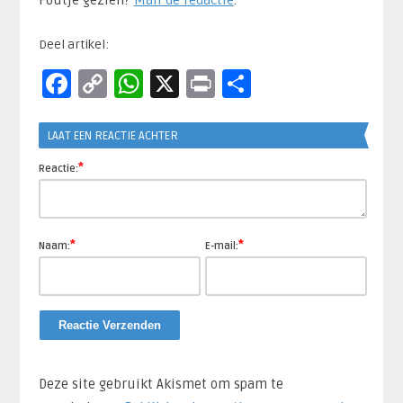
Deel artikel:
Facebook
Copy
WhatsApp
X
Print
Delen
Link
LAAT EEN REACTIE ACHTER
*
Reactie:
*
*
Naam:
E-mail:
Deze site gebruikt Akismet om spam te