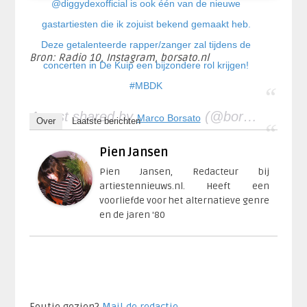
@diggydexofficial is ook één van de nieuwe
gastartiesten die ik zojuist bekend gemaakt heb.
Deze getalenteerde rapper/zanger zal tijdens de
Bron: Radio 10, Instagram, borsato.nl
concerten in De Kuip een bijzondere rol krijgen!
#MBDK
A post shared by
(@borsato) on
Marco Borsato
Ap
Over
Laatste berichten
Pien Jansen
Pien Jansen, Redacteur bij
artiestennieuws.nl. Heeft een
voorliefde voor het alternatieve genre
en de jaren '80
Foutje gezien?
Mail de redactie
.​