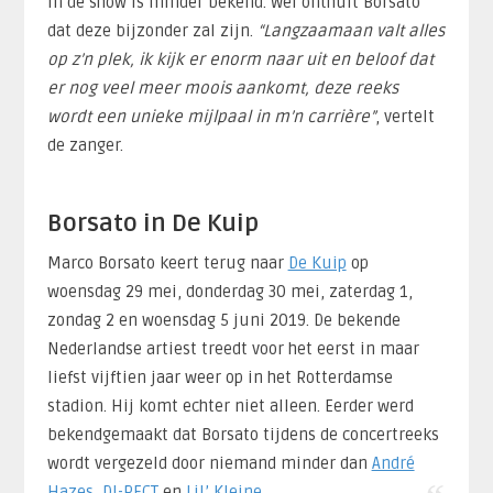
in de show is minder bekend. Wel onthult Borsato
dat deze bijzonder zal zijn.
“Langzaamaan valt alles
op z’n plek, ik kijk er enorm naar uit en beloof dat
er nog veel meer moois aankomt, deze reeks
wordt een unieke mijlpaal in m’n carrière”
, vertelt
de zanger.
Borsato in De Kuip
Marco Borsato keert terug naar
De Kuip
op
woensdag 29 mei, donderdag 30 mei, zaterdag 1,
zondag 2 en woensdag 5 juni 2019. De bekende
Nederlandse artiest treedt voor het eerst in maar
liefst vijftien jaar weer op in het Rotterdamse
stadion. Hij komt echter niet alleen. Eerder werd
bekendgemaakt dat Borsato tijdens de concertreeks
wordt vergezeld door niemand minder dan
André
Hazes
,
DI-RECT
en
Lil’ Kleine
.