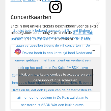
Concertkaarten
Er zijn nog enkele tickets beschikbaar voor de extra
Zojuist heb ik bekend gemaakt bij Gerard Ekdom’s
middagshow op zondag 2 juni via de
website van
ochtendshow dat @davinamichelleofficial mij zal
Borsato
en
Ticketmaster
. Uitverkocht?
Kijk hier
.
gaan vergezellen tijdens de vijf concerten in De
Kuip! Davina heeft in een korte tijd heel Nederland
omver geblazen met haar talent en verdient een
plek op het podium in De Kuip. #MBDK Lieve
Klik om marketing cookies te accepteren en
@maan.de.st heb ik gecoacht bij The Voice en heeft
deze inhoud in te schakelen
inmiddels haar eigen succesvolle carrière. Ik ben zo
trots en blij dat ook zij één van de gastartiesten zal
zijn, en op het podium in De Kuip zal staan te
schitteren. #MBDK Wat een leuk nieuws!