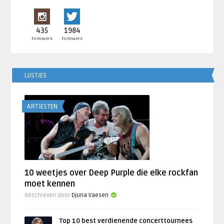
435
1984
Followers
Followers
LIJSTJES
ARTIESTEN
10 weetjes over Deep Purple die elke rockfan
moet kennen
Geschreven door
Djuna Vaesen
Top 10 best verdienende concerttournees