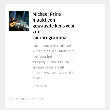
Michael Prins
maakt een
gewaagde keus voor
zijn
voorprogramma
Singer-songwriter Michael
Prins start zijn clubtour op 2
mei. Voor het
voorprogramma heeft hij een
groepje beginners uit
Utrecht gevraagd. Wat vind jij
ervan?
Lees Meer
13 maart 2015 om 18:07